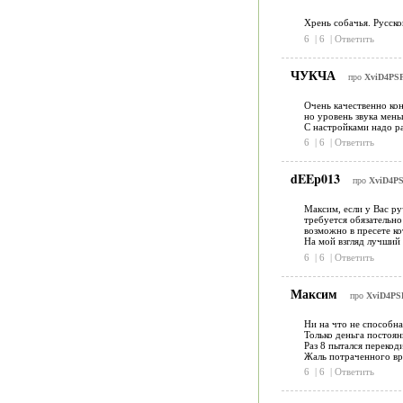
Хрень собачья. Русско
6
|
6
|
Ответить
ЧУКЧА
про
XviD4PSP
Очень качественно кон
но уровень звука мень
С настройками надо ра
6
|
6
|
Ответить
dEEp013
про
XviD4PS
Максим, если у Вас ру
требуется обязательно
возможно в пресете к
На мой взгляд лучший 
6
|
6
|
Ответить
Максим
про
XviD4PSP
Ни на что не способна
Только деньга постоян
Раз 8 пытался перекод
Жаль потраченного вр
6
|
6
|
Ответить