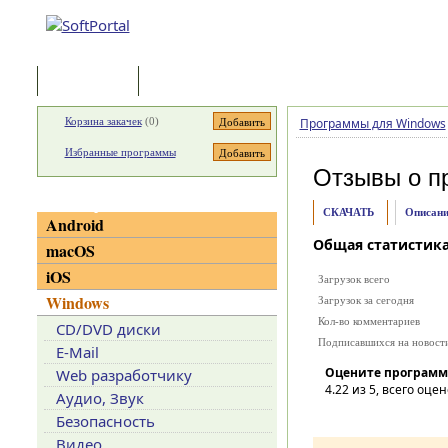
Программы
Статьи
Корзина закачек
(
0
)
Программы для Windows
Избранные программы
Отзывы о п
Категории
СКАЧАТЬ
Описани
Android
Общая статистик
macOS
iOS
Загрузок всего
Windows
Загрузок за сегодня
Кол-во комментариев
CD/DVD диски
Подписавшихся на новост
E-Mail
Оцените программ
Web разработчику
4.22
из 5, всего оцен
Аудио, Звук
Безопасность
Видео