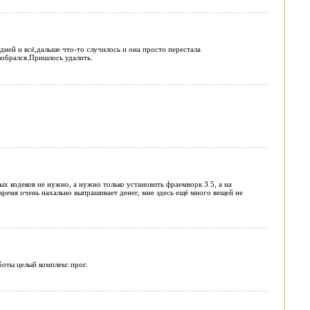
ней и всё,дальше что-то случилось и она просто перестала
зобрался.Пришлось удалить.
х кодеков не нужно, а нужно только установить фраемворк 3.5, а на
 время очень нахально выпрашивает денег, мне здесь ещё много вещей не
боты целый комплекс прог.