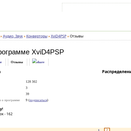
Войти на аккаунт
Зарегистрироваться
»
Аудио, Звук
»
Конверторы
»
XviD4PSP
»
Отзывы
рограмме
XviD4PSP
е
Отзывы
а
Распределен
128 302
3
39
и о программе
9 (
подписаться
)
у!
ок -
162
2
1