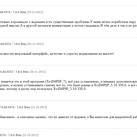
4.9374 / 7.0.6 Beta
[24-12-2013]
ельно хорошая,но с кодеками есть существенные проблемы.У меня лично поработала пару д
одной версии.А в другой начинала конвертацию а потом скидывало.В чём дело я так и не ра
04.9374 / 7.0.6 Beta
[01-12-2013]
олностю визуальный интерфейс, качество и сорость кодирования на высоте!
.04.9374 / 7.0.6 Beta
[30-11-2013]
пишется что в этой програме (XviD4PSP_7), всё уже установлено, и никаких дополнительны
адужно, и нужно устанвливать самому всё то, что было ранше в XviD4PSP_5.10.330.0, и всё
аме, потому я досих пор пользуюсь XviD4PSP_5.10.330.0.
6.04.9374 / 7.0.6 Beta
[23-10-2013]
Максимом - в описании сказано, что не зависит от кодеков, а Вы написали для корректной ра
374 / 7.0.6 Beta
[21-10-2013]