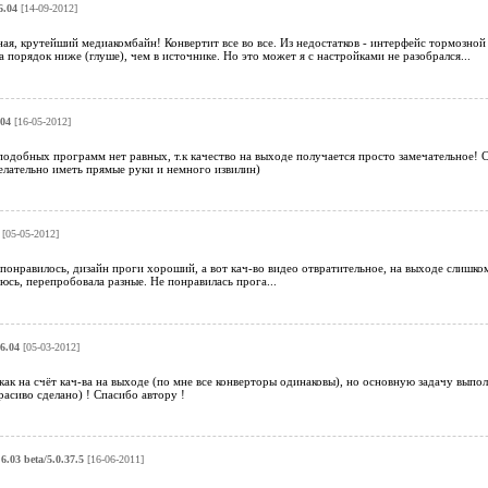
6.04
[14-09-2012]
я, крутейший медиакомбайн! Конвертит все во все. Из недостатков - интерфейс тормозной 
а порядок ниже (глуше), чем в источнике. Но это может я с настройками не разобрался...
04
[16-05-2012]
подобных программ нет равных, т.к качество на выходе получается просто замечательное! 
елательно иметь прямые руки и немного извилин)
[05-05-2012]
 понравилось, дизайн проги хороший, а вот кач-во видео отвратительное, на выходе слишко
юсь, перепробовала разные. Не понравилась прога...
6.04
[05-03-2012]
как на счёт кач-ва на выходе (по мне все конверторы одинаковы), но основную задачу выпо
расиво сделано) ! Спасибо автору !
.03 beta/5.0.37.5
[16-06-2011]