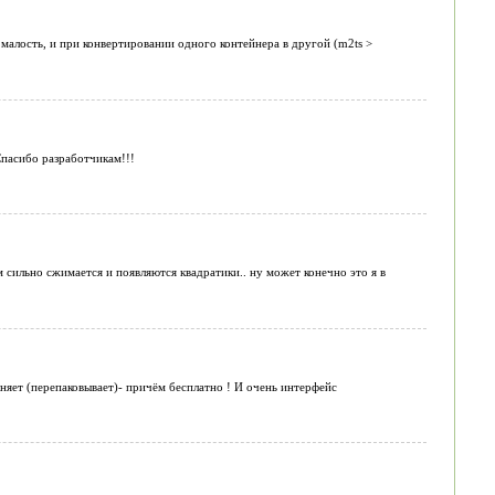
малость, и при конвертировании одного контейнера в другой (m2ts >
Спасибо разработчикам!!!
м сильно сжимается и появляются квадратики.. ну может конечно это я в
лняет (перепаковывает)- причём бесплатно ! И очень интерфейс