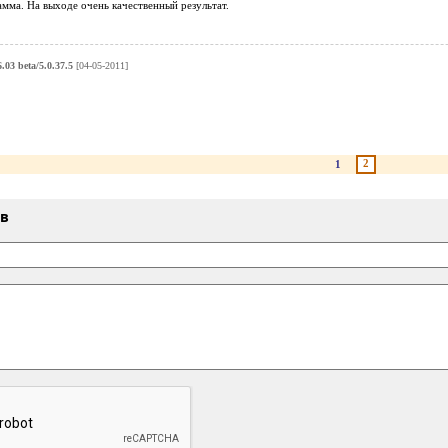
мма. На выходе очень качественный результат.
03 beta/5.0.37.5
[04-05-2011]
2
1
ыв