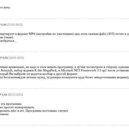
го нету.
 6.04
[12-02-2013]
вертирует в формат МР4 (настройки по умолчанию) при этом сжимая файл (AVI) почти в дв
ше (тише)
зобраться...
P 6.04
[18-01-2013]
чёнки кривенькие, не надо в этом винить программу, а лучше посмотрите в сторону однокн
 Avisynth, набор кодеков K-lite MegaPack, и Micrisoft NET.Fremework 3.5 sp1 после устано
оторый Вы выбрали он кодится вообще в другой формат.
из бесплатнык(для личных нужд, тк риперы пользуются куда более замороченными вещами),
 6.04
[28-12-2012]
 эта программа.
но просит пожертвовать.
ировать mkv в avi. Программа постоянно слетает.
емени.