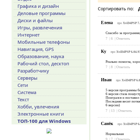
Графика и дизайн
Сортировать по:
Деловые программы
Диски и файлы
Елена
про
XviD4PSP 7.
Игры, развлечения
Спасибо за программку
Интернет
7
|
6
|
Ответить
Мобильные телефоны
Навигация, GPS
Ку
про
XviD4PSP 6.04.93
Образование, наука
Реально помогла, хоро
Рабочий стол, десктоп
7
|
8
|
Ответить
Разработчику
Серверы
Иван
про
XviD4PSP 6.04
Сети
5 версия программы б
Система
6 версия стала пошуст
Поигрался и поставил 
Текст
Последняя весит потя
6 версии)
Хобби, увлечения
7
|
13
|
Ответить
Электронные книги
ТОП-100 для Windows
Санёк
про
XviD4PSP 6.0
Нормальная
9
|
7
|
Ответить