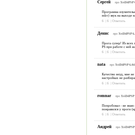
Сергей
про
XviD4PSP 
Программа изумительна
mkv) звук на выходе н
6
|
6
|
Ответить
Денис
про
XviD4PSP 6.
Прога супер! Из всех 
PS при работе с ней ж
6
|
6
|
Ответить
nata
про
XviD4PSP 6.04
Качество неуд, мне не
настройках не разбира
6
|
6
|
Ответить
romnar
про
XviD4PSP 
Попробовал - не знаю 
понравился у проги (к
6
|
6
|
Ответить
Андрей
про
XviD4PSP 6