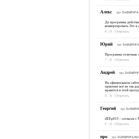
Алекс
про
XviD4PSP 6.0
Да программа действит
конвертировать.Это в 
6
|
6
|
Ответить
Юрий
про
XviD4PSP 6.
Программа отличная: п
7
|
6
|
Ответить
Андрей
про
XviD4PSP 6
На официальном сайте 
практике всё не так р
нравится в этой прогр
6
|
6
|
Ответить
Георгий
про
XviD4PSP 
dEEp013 - согласен с 
6
|
6
|
Ответить
про
про
XviD4PSP 6.04.9