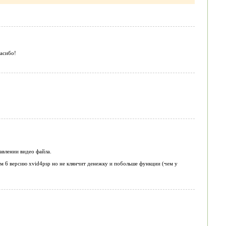
пасибо!
авлении видео файла.
 6 версию xvid4psp но не клянчит денежку и побольше функции (чем у