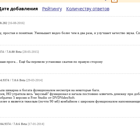
Дате добавления
Рейтингу
Количеству ответов
0.282
[16-08-2016]
, простая и понятная. Уменьшает видео более чем в два раза, и улучшает качество звука. С
74 / 7.0.80 Beta
[28-05-2015]
шая прога... Ещё бы перевели установки сжатия по правую сторону
.9374 / 7.0.6 Beta
[29-03-2014]
ыла шикарна и богата функционалом несмотря на некоторые баги.
рея, НО утратила весь "вкусный" функционал и начала постоянно клянчить денежку при доб
обратно 5 версию и Free Studio от DVDVideoSoft.
желее и является тяжелым (почти 90 мб) комбайном с широким функционалом напоминающим
4.9374 / 7.0.6 Beta
[17-01-2014]