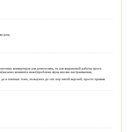
а раза,
опочных конвертеров для домохозяек, тк для корректной работы проги
вки(касаемо коммента ниже)проблема звука вполне настраиваемая,
 да и платных тоже, пользуюсь до сих пор пятой версией, просто привык