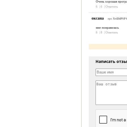
Очень хорошая програ
6
|
6
|
Ответить
оксана
про
XviD4PSP 6.
мне понравилась
6
|
8
|
Ответить
Написать отз