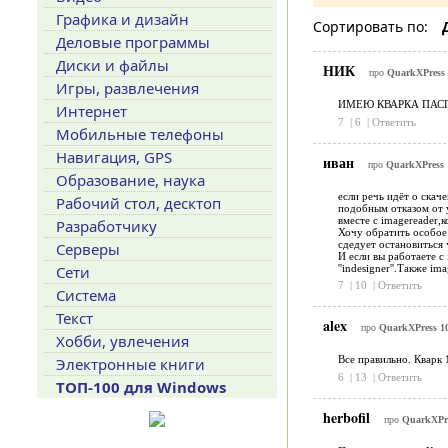
Графика и дизайн
Сортировать по:
Деловые программы
Диски и файлы
НИК
про
QuarkXPress 2
Игры, развлечения
ИМЕЮ КВАРКА ПАСП
Интернет
7
|
6
|
Ответить
Мобильные телефоны
Навигация, GPS
иван
про
QuarkXPress 
Образование, наука
если речь идёт о скач
Рабочий стол, десктоп
подобным отказом от у
вместе c imagereader,к
Разработчику
Хочу обратить особое 
сдедует остановиться 
Серверы
И если вы работаете с
''indesigner''.Также 
Сети
7
|
10
|
Ответить
Система
Текст
alex
про
QuarkXPress 10
Хобби, увлечения
Все правильно. Кварк 
Электронные книги
6
|
13
|
Ответить
ТОП-100 для Windows
herbofil
про
QuarkXPre