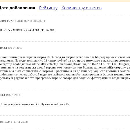
Дате добавления
Рейтингу
Количеству ответов
019.15.2.3 / 2020.16.2
[03-02-2021]
ОРТ 5 - ХОРОШО РАБОТАЕТ НА ХР
10.2.1
[10-04-2017]
енной из интернета версии кварка 2016 года,то скорее всего это для 64 разрядных систем но
становки.Прежде чем платить 19 тысяч рублей за эту программу,надо с начала просмотрет
онвертор adobe,потом adobe alter effects,dimensions,streamline,И ОБЯЗАТЕЛЬНО In Designer,I
вминание на год выпуска самой версии,чем новее тем там больше дополнений(в сторону ув
чтобы она была совместима с кварком и рассчитана на долгий период использования самого
 indesigner то перед работой надо все файлы сохранить/конвертировать в формат именно эт
imageready и pagemaker-это программы короче говоря для подписи фотографии и создания ра
.0.1
[13-01-2014]
10 не устанавливается на ХР. Нужна windows 7/8/
ss 10.0.1
[21-11-2013]