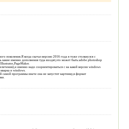
вого поколения.Я когда скачал версию 2016 года я тоже столкнулся с
ь какие именно дополнения туда входят,это может быть:adobe photoshop
llustrator,PageMaker.
еличения),и именно надо соориентироваться с на какой версии windows
 кварка и windows.
ой самой программы иначе она не запустит картинку,в формат
мки.