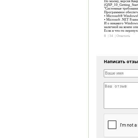
По моему, версия Квар
(QXP_10_Getting_Start
"Системные требовани
Программное обеспеч
• Microsoft® Windows®
• Microsoft .NET Fram
И о никакого Windows 
наличной на компе опе
Если я что-то перепут
8
|
34
|
Ответить
Написать отз