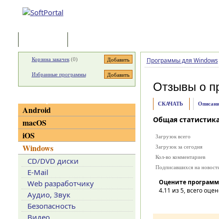
Программы
Статьи
Корзина закачек
(
0
)
Программы для Windows
Избранные программы
Отзывы о п
Категории
СКАЧАТЬ
Описани
Android
Общая статистик
macOS
iOS
Загрузок всего
Windows
Загрузок за сегодня
Кол-во комментариев
CD/DVD диски
Подписавшихся на новост
E-Mail
Оцените программ
Web разработчику
4.11
из 5, всего оцен
Аудио, Звук
Безопасность
Видео