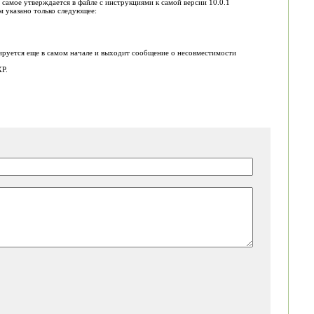
 самое утверждается в файле с инструкциями к самой версии 10.0.1
м указано только следующее:
кируется еще в самом начале и выходит сообщение о несовместимости
XP.