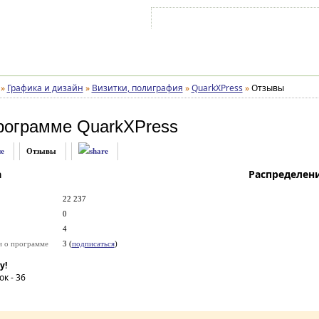
Войти на аккаунт
Зарегистрироваться
»
Графика и дизайн
»
Визитки, полиграфия
»
QuarkXPress
»
Отзывы
рограмме
QuarkXPress
е
Отзывы
а
Распределен
22 237
0
4
и о программе
3 (
подписаться
)
у!
ок -
36