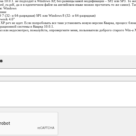
ка 10.0.1. не подходит к Windows XP, без разницы какой модификации – SP2 или SP3. То же
ed_ru.pdf, да и в идентичном файле на английском языке можно прочитать то же самое). Та
я: Windows
ение
 7 (32- и 64-разрядная) SP1 или Windows 8 (32- и 64-разрядная)
ework 4.0"
XP реч не идет. Если попробовать все таки установить новую версию Кварка, процесс бло
рационной системы и Кварка 10.0.1.
ал или недосмотрел, пожалуйста, опровергните меня, пользователи доброго старого Win-а 
ыв