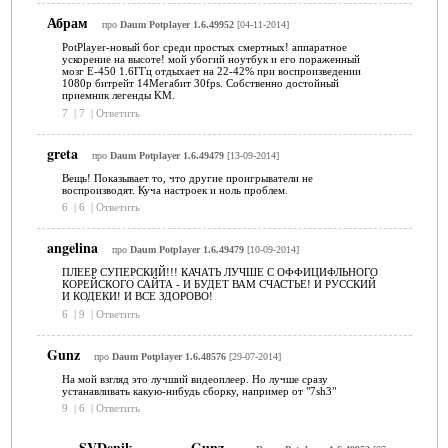
Абрам
про
Daum Potplayer 1.6.49952
[04-11-2014]
PotPlayer-новый бог среди простых смертных! аппаратное
ускорение на высоте! мой убогий ноутбук и его пораженный
мозг E-450 1.6ГГц отдыхает на 22-42% при воспроизведении
1080p битрейт 14Мегабит 30fps. Собственно достойный
приемник легенды KM.
7
|
7
|
Ответить
greta
про
Daum Potplayer 1.6.49479
[13-09-2014]
Вещь! Показывает то, что другие проигрыватели не
воспроизводят. Куча настроек и ноль проблем.
6
|
6
|
Ответить
angelina
про
Daum Potplayer 1.6.49479
[10-09-2014]
ПЛЕЕР СУПЕРСКИЙ!!! КАЧАТЬ ЛУЧШЕ С ОФФИЦИФЛЬНОГО
КОРЕЙСКОГО САЙТА - И БУДЕТ ВАМ СЧАСТЬЕ! И РУССКИЙ
И КОДЕКИ! И ВСЕ ЗДОРОВО!
6
|
9
|
Ответить
Gunz
про
Daum Potplayer 1.6.48576
[29-07-2014]
На мой взгляд это лучший видеоплеер. Но лучше сразу
устанавливать какую-нибудь сборку, например от "7sh3"
9
|
6
|
Ответить
SVDenik
Gunz