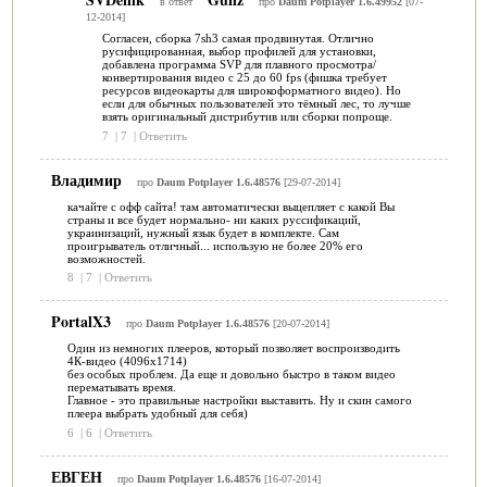
в ответ
про
Daum Potplayer 1.6.49952
[07-
12-2014]
Согласен, сборка 7sh3 самая продвинутая. Отлично
русифицированная, выбор профилей для установки,
добавлена программа SVP для плавного просмотра/
конвертирования видео с 25 до 60 fps (фишка требует
ресурсов видеокарты для широкоформатного видео). Но
если для обычных пользователей это тёмный лес, то лучше
взять оригинальный дистрибутив или сборки попроще.
7
|
7
|
Ответить
Владимир
про
Daum Potplayer 1.6.48576
[29-07-2014]
качайте с офф сайта! там автоматически выцепляет с какой Вы
страны и все будет нормально- ни каких руссификаций,
украинизаций, нужный язык будет в комплекте. Сам
проигрыватель отличный... использую не более 20% его
возможностей.
8
|
7
|
Ответить
PortalX3
про
Daum Potplayer 1.6.48576
[20-07-2014]
Один из немногих плееров, который позволяет воспроизводить
4К-видео (4096х1714)
без особых проблем. Да еще и довольно быстро в таком видео
перематывать время.
Главное - это правильные настройки выставить. Ну и скин самого
плеера выбрать удобный для себя)
6
|
6
|
Ответить
ЕВГЕН
про
Daum Potplayer 1.6.48576
[16-07-2014]