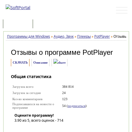
Программы
Статьи
Программы для Windows
»
Аудио, Звук
»
Плееры
»
PotPlayer
»
Отзывы
Отзывы о программе
PotPlayer
СКАЧАТЬ
Описание
Общая статистика
Загрузок всего
384 814
Загрузок за сегодня
24
Кол-во комментариев
123
Подписавшихся на новости о
54 (
подписаться
)
программе
Оцените программу!
3.90
из 5, всего оценок -
714