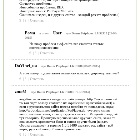
Сигнатура проблемы:
Имя события проблемы: BEX
Имя приложения: PotPlayerMini.exe
Скачивала и здесь, и с других сайтов - каждый раз эта проблема:(
9
|
9
|
Ответить
Рома
User
в ответ
про
Daum Potplayer 1.6.52515
[22-03-
2015]
Не вижу проблем с оф сайта все ставится ставьте
последнюю версию
6
|
6
|
Ответить
DaVinci_ua
про
Daum Potplayer 1.6.51480
[06-01-2015]
А этот плеер подхватывает внешнюю звуковую дорожку, или нет?
6
|
6
|
Ответить
zma61
про
Daum Potplayer 1.6.51480
[19-12-2014]
angelina, если имется ввиду оф. сайт плеера: http://www.daum.net
то там чёрт голову сломит с их корейскими кракозябликами)) а
если с русскоязычно сайта плеера перейти то попадаешь сюда:
http://tvpot.daum.net/application/PotPlayer.do, тут хоть синяя
кнопочка мельтешит, хоть догадаться можно. Мощный плеер, чё
тут говорить. Прошлую версию качал с другого сайта, какая то
она малость кривоватая была и скины другие были (видать
сборка умельцев). а версию 1.6.51480 скачал с оф. сайта - всё
норм, русский язык, обложка привычная
8
|
6
|
Ответить