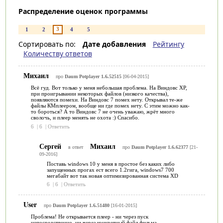
Распределение оценок программы
3
1
2
4
5
Сортировать по:
Дате добавления
Рейтингу
Количеству ответов
Михаил
про
Daum Potplayer 1.6.52515
[06-04-2015]
Всё гуд. Вот только у меня небольшая проблема. На Виндовс ХР,
при проигрывании некоторых файлов (низкого качества),
появляются помехи. На Виндовс 7 помех нету. Открывал те-же
файлы КМплеером, вообще ни где помех нету. С этим можно как-
то бороться? А то Виндовс 7 не очень уважаю, жрёт много
сволочь, и плеер менять не охота :) Спасибо.
6
|
6
|
Ответить
Сергей
Михаил
в ответ
про
Daum Potplayer 1.6.62377
[21-
09-2016]
Поставь windows 10 у меня в простое без каких либо
запущенных прогах ест всего 1.2гига, windows7 700
мегабайт вот так новая оптимизированная система XD
6
|
6
|
Ответить
User
про
Daum Potplayer 1.6.51480
[16-01-2015]
Проблема! Не открывается плеер - ни через пуск
непосредственно, ни через конкретный файл фильма.