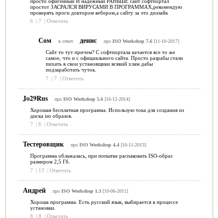
просто офигенный И надежный РАНЬШЕ сайт софтпортал
простот ЗАСРАЛСЯ ВИРУСАМИ В ПРОГРАММАХ,рекомендую
проверять проги доктором вебером,а сайту за это дизлайк
6
|
7
|
Ответить
Сом
денис
в ответ
про
ISO Workshop 7.6
[11-10-2017]
Сайт то тут причем? С софтпортала качается все то же
самое, что и с официального сайта. Просто разрабы стали
пихать в свои установщики всякий хлам дабы
подзаработать чуток.
7
|
7
|
Ответить
Jo29Rus
про
ISO Workshop 5.6
[16-12-2014]
Хорошая бесплатная программа. Использую тока для создания из
диска iso образов.
7
|
6
|
Ответить
Тестеровщик
про
ISO Workshop 4.4
[10-11-2013]
Программа облажалась, при попытке распаковать ISO-образ
размером 2,5 Гб.
7
|
13
|
Ответить
Андрей
про
ISO Workshop 1.3
[10-06-2011]
Хороша программа. Есть русский язык, выбирается в процессе
установки.
8
|
8
|
Ответить