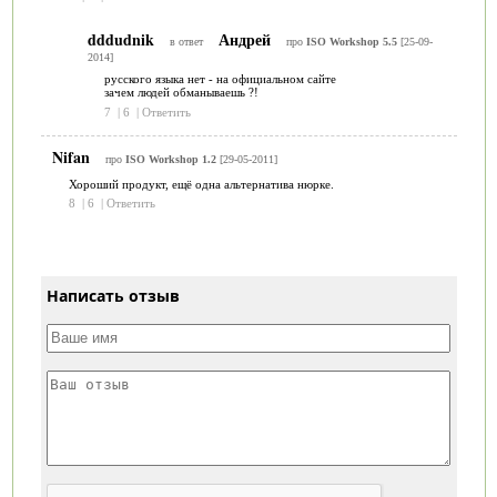
dddudnik
Андрей
в ответ
про
ISO Workshop 5.5
[25-09-
2014]
русского языка нет - на официальном сайте
зачем людей обманываешь ?!
7
|
6
|
Ответить
Nifan
про
ISO Workshop 1.2
[29-05-2011]
Хороший продукт, ещё одна альтернатива нюрке.
8
|
6
|
Ответить
Написать отзыв