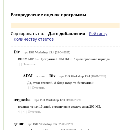
Распределение оценок программы
Сортировать по:
Дате добавления
Рейтингу
Количеству ответов
Div
про
ISO Workshop 13.4
[29-04-2025]
ВНИМАНИЕ - Программа ПЛАТНАЯ! 7 дней пробного периода.
|
|
Ответить
ADM
Div
в ответ
про
ISO Workshop 13.4
[10-01-2026]
Да, стала платной. А быда когда-то бесплатной
|
|
Ответить
serguesha
про
ISO Workshop 12.0
[19-06-2023]
платная. триал 10 дней. ограничение создать диск 200 МБ.
4
|
4
|
Ответить
денис
про
ISO Workshop 7.6
[21-08-2017]