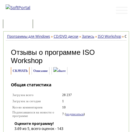
Программы
Статьи
Программы для Windows
»
CD/DVD диски
»
Запись
»
ISO Workshop
»
Отз
Отзывы о программе
ISO
Workshop
СКАЧАТЬ
Описание
Общая статистика
Загрузок всего
28 237
Загрузок за сегодня
1
Кол-во комментариев
10
Подписавшихся на новости о
7 (
подписаться
)
программе
Оцените программу!
3.69
из 5, всего оценок -
143