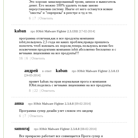
Это хорошо замаскированный троян, шпион и вымогатель
денег. Его можно 100% удалить только заново
переустановив систему. Иначе от него останутся всякие
"хвосты" и "сюрпризы" в реестре и тд и тп.
6
|
7
|
Ответить
kaban
про
IObit Malware Fighter 2.3.1311
[17-02-2014]
программа отличная,как и все продукты компании
iobit,пользуюсь 2,5 года ни каких проблем,правда пришлось
попотеть чтоб взломать их пороли,теперь пользуюсь всеми без
исключения продуктами компании iobit абсолютно бесплатно и с
вечными лицензиями на все продукты!!!
16
|
6
|
Ответить
андрей
kaban
в ответ
про
IObit Malware Fighter 2.3.0.13
[24-03-2014]
привет kaban.ты прав нормальная прога и компания
IObit.поделись с вечными лицензиями на все продукты.
8
|
22
|
Ответить
анна
про
IObit Malware Fighter 2.3.0.8
[09-02-2014]
Программа супер дизайн улет словом это шедевр
6
|
7
|
Ответить
samuraj
про
IObit Malware Fighter 2.3.0.8
[08-02-2014]
Все прекрасно работает все совмещается Проги супер и