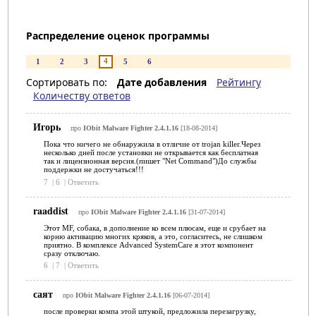
Распределение оценок программы
4
1
2
3
5
6
Сортировать по:
Дате добавления
Рейтингу
Количеству ответов
Игорь
про
IObit Malware Fighter 2.4.1.16
[18-08-2014]
Пока что ничего не обнаружила в отличие от trojan killer.Через
несколько дней после установки не открывается как бесплатная
так и лицензионная версия.(пишет "Net Command")До службы
поддержки не достучаться!!!
7
|
6
|
Ответить
raaddist
про
IObit Malware Fighter 2.4.1.16
[31-07-2014]
Этот MF, собака, в дополнение ко всем плюсам, еще и срубает на
корню активацию многих кряков, а это, согласитесь, не слишком
приятно. В комплексе Advanced SystemCare я этот компонент
сразу отключаю.
6
|
7
|
Ответить
саят
про
IObit Malware Fighter 2.4.1.16
[06-07-2014]
после проверки компа этой штукой, предложила перезагрузку,