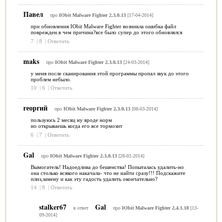
Павел
про
IObit Malware Fighter 2.3.0.13
[17-04-2014]
при обновления IObit Malware Fighter возникла ошибка файл
поврежден.в чем причина?все было супер до этого обновлялся
7
|
8
|
Ответить
maks
про
IObit Malware Fighter 2.3.0.13
[24-03-2014]
у меня после сканирования этой программы пропал звук до этого
проблем небыло.
10
|
6
|
Ответить
георгий
про
IObit Malware Fighter 2.3.0.13
[08-03-2014]
пользуюсь 2 месяц ну вроде норм
но открываешь когда его все тормозит
6
|
7
|
Ответить
Gal
про
IObit Malware Fighter 2.3.0.13
[28-02-2014]
Вымогатель! Надоедлива до бешенства! Попыталась удалить-но
она столько всякого накачала- что не найти сразу!!! Подскажите
плиз,замену и как эту гадость удалить окончательно?
14
|
8
|
Ответить
stalker67
Gal
в ответ
про
IObit Malware Fighter 2.4.1.18
[13-
09-2014]