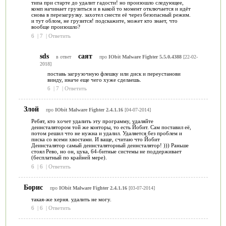
типа при старте до удалит гадости! но произошло следующее,
комп начинает грузиться и в какой то момент отключается и идёт
снова в перезагрузку. захотел снести её через безопасный режим.
и тут облом, не грузится! подскажите, может кто знает, что
вообще произошло?
6
|
7
|
Ответить
sds
саят
в ответ
про
IObit Malware Fighter 5.5.0.4388
[22-02-
2018]
поставь загрузочную флешку или диск и переустанови
винду, иначе еще чего хуже сделаешь.
6
|
7
|
Ответить
Злой
про
IObit Malware Fighter 2.4.1.16
[04-07-2014]
Ребят, кто хочет удалить эту программу, удаляйте
деинсталятором той же конторы, то есть Йобит. Сам поставил её,
потом решил что не нужна и удалил. Удаляется без проблем и
писка со всеми хвостами. И ваще, считаю что Йобит
Деинсталятор самый деинсталяторный деинсталятор! ))) Раньше
стоял Рево, но он, цука, 64-битные системы не поддерживает
(бесплатный по крайней мере).
6
|
6
|
Ответить
Борис
про
IObit Malware Fighter 2.4.1.16
[03-07-2014]
такая-же херня. удалить не могу.
6
|
6
|
Ответить