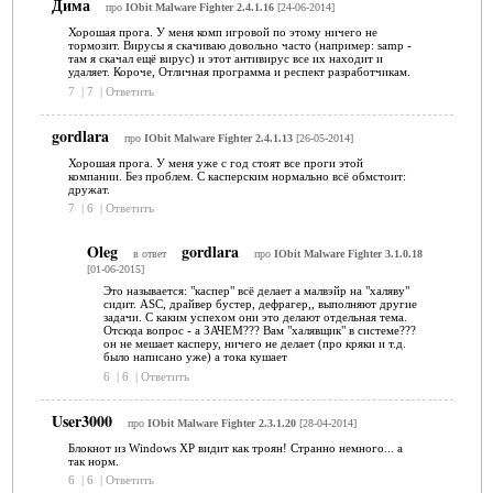
Дима
про
IObit Malware Fighter 2.4.1.16
[24-06-2014]
Хорошая прога. У меня комп игровой по этому ничего не
тормозит. Вирусы я скачиваю довольно часто (например: samp -
там я скачал ещё вирус) и этот антивирус все их находит и
удаляет. Короче, Отличная программа и респект разработчикам.
7
|
7
|
Ответить
gordlara
про
IObit Malware Fighter 2.4.1.13
[26-05-2014]
Хорошая прога. У меня уже с год стоят все проги этой
компании. Без проблем. С касперским нормально всё обмстоит:
дружат.
7
|
6
|
Ответить
Oleg
gordlara
в ответ
про
IObit Malware Fighter 3.1.0.18
[01-06-2015]
Это называется: "каспер" всё делает а малвэйр на "халяву"
сидит. ASC, драйвер бустер, дефрагер,, выполняют другие
задачи. С каким успехом они это делают отдельная тема.
Отсюда вопрос - а ЗАЧЕМ??? Вам "халявщик" в системе???
он не мешает касперу, ничего не делает (про кряки и т.д.
было написано уже) а тока кушает
6
|
6
|
Ответить
User3000
про
IObit Malware Fighter 2.3.1.20
[28-04-2014]
Блокнот из Windows XP видит как троян! Странно немного... а
так норм.
6
|
6
|
Ответить