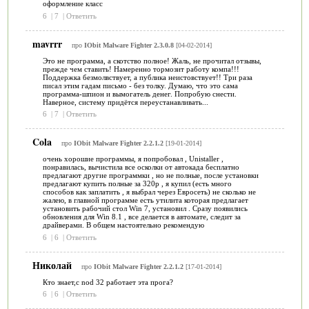
оформление класс
6
|
7
|
Ответить
mavrrr
про
IObit Malware Fighter 2.3.0.8
[04-02-2014]
Это не программа, а скотство полное! Жаль, не прочитал отзывы,
прежде чем ставить! Намеренно тормозит работу компа!!!
Поддержка безмолвствует, а публика неистовствует!! Три раза
писал этим гадам письмо - без толку. Думаю, что это сама
программа-шпион и вымогатель денег. Попробую снести.
Наверное, систему придётся переустанавливать...
6
|
7
|
Ответить
Cola
про
IObit Malware Fighter 2.2.1.2
[19-01-2014]
очень хорошие программы, я попробовал , Unistaller ,
понравилась, вычистила все осколки от автокада бесплатно
предлагают другие программки , но не полные, после установки
предлагают купить полные за 320р , я купил (есть много
способов как заплатить , я выбрал через Евросеть) не сколько не
жалею, в главной программе есть утилита которая предлагает
установить рабочий стол Win 7, установил . Сразу появились
обновления для Win 8.1 , все делается в автомате, следит за
драйверами. В общем настоятельно рекомендую
6
|
6
|
Ответить
Николай
про
IObit Malware Fighter 2.2.1.2
[17-01-2014]
Кто знает,с nod 32 работает эта прога?
6
|
6
|
Ответить