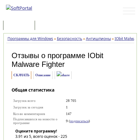
Программы
Статьи
Программы для Windows
»
Безопасность
»
Антишпионы
»
IObit Malware 
Отзывы о программе
IObit
Malware Fighter
СКАЧАТЬ
Описание
Общая статистика
Загрузок всего
28 705
Загрузок за сегодня
1
Кол-во комментариев
147
Подписавшихся на новости о
9 (
подписаться
)
программе
Оцените программу!
3.91
из 5, всего оценок -
225