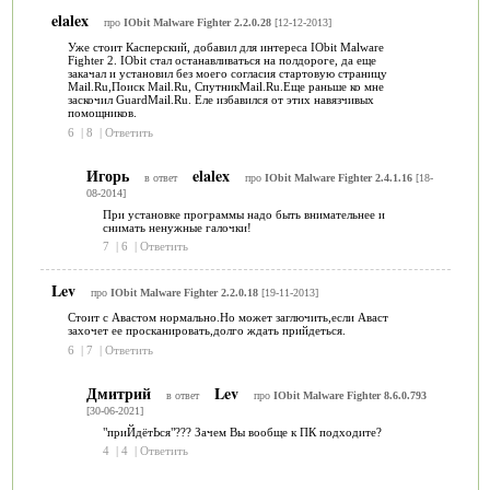
elalex
про
IObit Malware Fighter 2.2.0.28
[12-12-2013]
Уже стоит Касперский, добавил для интереса IObit Malware
Fighter 2. IObit стал останавливаться на полдороге, да еще
закачал и установил без моего согласия стартовую страницу
Mail.Ru,Поиск Mail.Ru, СпутникMail.Ru.Еще раньше ко мне
заскочил GuardMail.Ru. Еле избавился от этих навязчивых
помощников.
6
|
8
|
Ответить
Игорь
elalex
в ответ
про
IObit Malware Fighter 2.4.1.16
[18-
08-2014]
При установке программы надо быть внимательнее и
снимать ненужные галочки!
7
|
6
|
Ответить
Lev
про
IObit Malware Fighter 2.2.0.18
[19-11-2013]
Стоит с Авастом нормально.Но может заглючить,если Аваст
захочет ее просканировать,долго ждать прийдеться.
6
|
7
|
Ответить
Дмитрий
Lev
в ответ
про
IObit Malware Fighter 8.6.0.793
[30-06-2021]
"приЙдётЬся"??? Зачем Вы вообще к ПК подходите?
4
|
4
|
Ответить