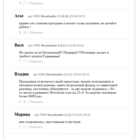
9
|
7
|
Ответить
Araz
про
VSO Downloader 3.1.0.50
[25-09-2013]
привет ето платная програма и качает толка половину не качайте
ребята !
8
|
8
|
Ответить
Вася
про
VSO Downloader 3.0.3.5
[19-06-2013]
Ни хрена он не бесплатный!!!Лошпры!!!!Половину качает и
требует купить!Гадыыыыы!
7
|
7
|
Ответить
Владик
про
VSO Downloader 2.5.1.2
[18-02-2012]
Программа отличается своей скоростью, можно использовать в
автоматическом режиме, имеет встроенный фильтр от навязчивой
рекламы, постоянно обновляется - за две недели поднялась с 44-
го места в ранкинге Download.com на 23-е! За неделю скачивали
более 6000 раз.
6
|
8
|
Ответить
Марина
про
VSO Downloader 2.5.0.7
[24-01-2012]
мне понравилась, простинькая и шустрая
7
|
7
|
Ответить