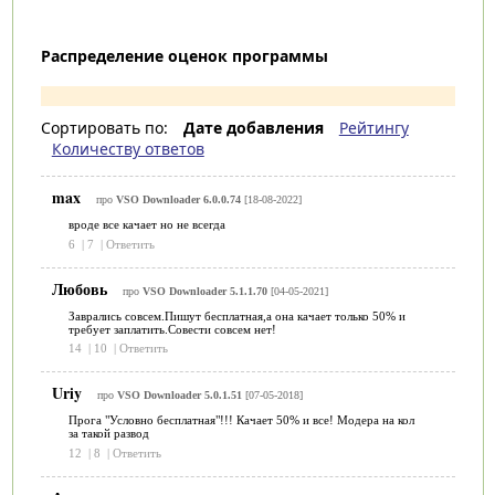
Распределение оценок программы
Сортировать по:
Дате добавления
Рейтингу
Количеству ответов
max
про
VSO Downloader 6.0.0.74
[18-08-2022]
вроде все качает но не всегда
6
|
7
|
Ответить
Любовь
про
VSO Downloader 5.1.1.70
[04-05-2021]
Заврались совсем.Пишут бесплатная,а она качает только 50% и
требует заплатить.Совести совсем нет!
14
|
10
|
Ответить
Uriy
про
VSO Downloader 5.0.1.51
[07-05-2018]
Прога "Условно бесплатная"!!! Качает 50% и все! Модера на кол
за такой развод
12
|
8
|
Ответить