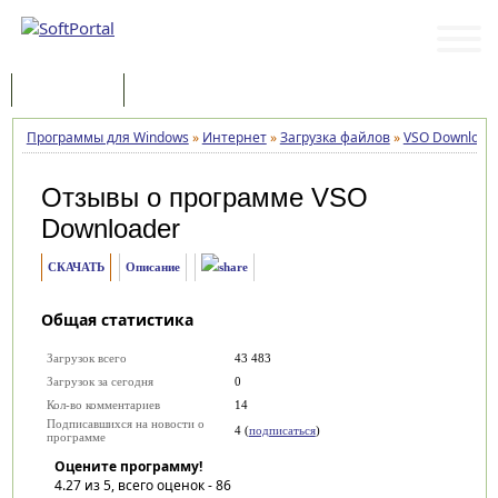
Программы
Статьи
Программы для Windows
»
Интернет
»
Загрузка файлов
»
VSO Download
Отзывы о программе
VSO
Downloader
СКАЧАТЬ
Описание
Общая статистика
Загрузок всего
43 483
Загрузок за сегодня
0
Кол-во комментариев
14
Подписавшихся на новости о
4 (
подписаться
)
программе
Оцените программу!
4.27
из 5, всего оценок -
86