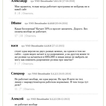
Александр
про
VSO Downloader 5.0.1.51
[17-04-2018]
Мне нравится, только когда работает программа не войдешь ни в
какой сайт
8
|
8
|
Ответить
Dflame
про
VSO Downloader 4.4.0.8
[03-04-2016]
Какая бесплатная? Качает 50% и просит заплатить. Дорого. Без
оплаты вообще не работает.
17
|
10
|
Ответить
вася
про
VSO Downloader 4.4.0.8
[27-12-2015]
стоит одна версия на двух разных компах, на одном и том же
сайте - один видео качает в хд разрешении ,а на другом компе те
же ролики хд качаються в 680х480 и никак нигде не выбрать не
могу как изменить разрешение ролика при закачке?
9
|
7
|
Ответить
Спецмор
про
VSO Downloader 3.1.2.5
[16-01-2014]
Не работает вообще, ни одна версия. Но при И-нете по тел.
линии с маршрутизатором работала нормально. В чем тогда тут
дело?
11
|
7
|
Ответить
Алексей
про
VSO Downloader 3.1.2.5
[08-12-2013]
не работает вообще