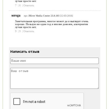
лучше просто нет.
7
|
6
|
Ответить
serega
про
JRiver Media Center 23.0.103
[12-03-2018]
Замечательная программа, многое может да и выглядит очень
хорошо. Пользую ни один год и вполне доволен, альтернатив
лучше просто нет.
9
|
9
|
Ответить
Написать отзыв