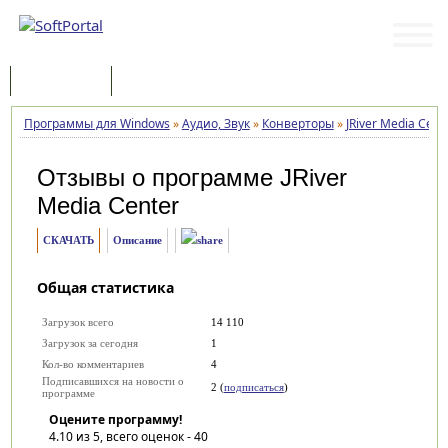
Программы
Статьи
Программы для Windows
»
Аудио, Звук
»
Конверторы
»
JRiver Media Cent
Отзывы о программе
JRiver
Media Center
СКАЧАТЬ
Описание
Общая статистика
Загрузок всего
14 110
Загрузок за сегодня
1
Кол-во комментариев
4
Подписавшихся на новости о
2 (
подписаться
)
программе
Оцените программу!
4.10
из 5, всего оценок -
40