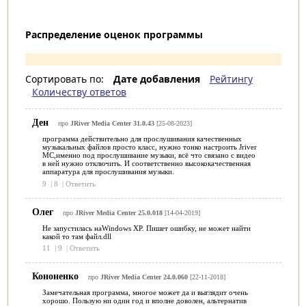
Распределение оценок программы
Сортировать по:
Дате добавления
Рейтингу
Количеству ответов
Ден
про
JRiver Media Center 31.0.43
[25-08-2023]
программа действительно для прослушивания качественных
музыкальных файлов просто класс, нужно тонко настроить Jriver
MC,именно под прослушивание музыки, всё что связано с видео
в ней нужно отключить. И соответственно высококачественная
аппаратура для прослушивания музыки.
9
|
8
|
Ответить
Олег
про
JRiver Media Center 25.0.018
[14-04-2019]
Не запустилась наWindows XP. Пишет ошибку, не может найти
какой то там файл.dll
11
|
9
|
Ответить
Кононенко
про
JRiver Media Center 24.0.060
[22-11-2018]
Замечательная программа, многое может да и выглядит очень
хорошо. Пользую ни один год и вполне доволен, альтернатив