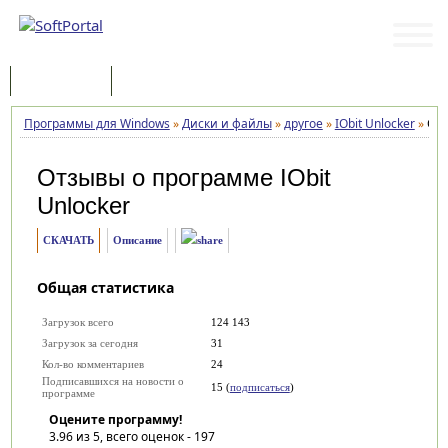
Программы
Статьи
Программы для Windows
»
Диски и файлы
»
другое
»
IObit Unlocker
»
От
Отзывы о программе
IObit
Unlocker
СКАЧАТЬ
Описание
Общая статистика
Загрузок всего
124 143
Загрузок за сегодня
31
Кол-во комментариев
24
Подписавшихся на новости о
15 (
подписаться
)
программе
Оцените программу!
3.96
из 5, всего оценок -
197