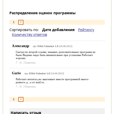
Распределение оценок программы
2
1
Сортировать по:
Дате добавления
Рейтингу
Количеству ответов
Александр
про
IObit Unlocker 1.0
[16-08-2013]
Скачал по второй ссылке, никаких дополнительных программ не
было.Видимо надо быть внимательнее при установке.Работает
хорошо.
7
|
6
|
Ответить
Gario
про
IObit Unlocker 1.0
[14-04-2013]
Работает неплохо,но закачивает вместе программой много
разного д...а от mail.ru.
7
|
6
|
Ответить
2
1
Написать отзыв