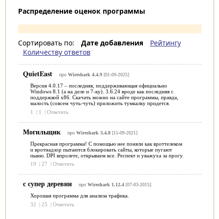
Распределение оценок программы
Сортировать по:
Дате добавления
Рейтингу
Количеству ответов
QuietEast
про
Wireshark 4.4.9
[01-09-2025]
Версия 4.0.17 – последняя, поддерживающая официально
Windows 8.1 (а на деле и 7-ку). 3.6.24 вроде как последняя с
поддержкой x86. Скачать можно на сайте программы, правда,
малость (совсем чуть-чуть) приложить тумкалку придется.
1
|
1
|
Ответить
Могильщик
про
Wireshark 3.4.8
[15-09-2021]
Прекрасная программа! С помощью нее поняли как вроттелеком
и вротнадзор пытаются блокировать сайты, которые пугают
пыню. DPI впролете, открываем все. Респект и уважуха за прогу.
19
|
27
|
Ответить
с супер деревни
про
Wireshark 1.12.4
[07-03-2015]
Хорошая программа для анализа трафика.
32
|
25
|
Ответить