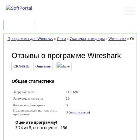
Программы
Статьи
Программы для Windows
»
Сети
»
Сканеры, сниферы
»
Wireshark
»
Отзы
Отзывы о программе
Wireshark
СКАЧАТЬ
Описание
Общая статистика
Загрузок всего
116 186
Загрузок за сегодня
10
Кол-во комментариев
3
Подписавшихся на новости о
3 (
подписаться
)
программе
Оцените программу!
3.74
из 5, всего оценок -
156