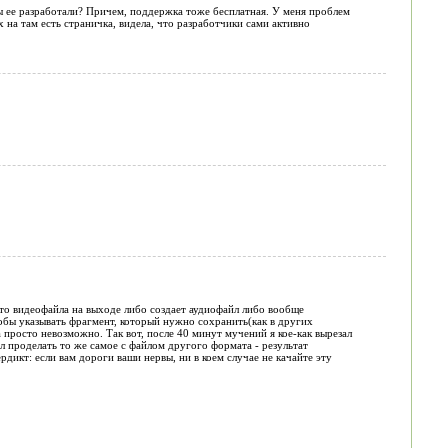
ы ее разработали? Причем, поддержка тоже бесплатная. У меня проблем
 на там есть страничка, видела, что разработчики сами активно
сто видеофайла на выходе либо создает аудиофайл либо вообще
тобы указывать фрагмент, который нужно сохранить(как в других
просто невозможно. Так вот, после 40 минут мучений я кое-как вырезал
 проделать то же самое с файлом другого формата - результат
рдикт: если вам дороги ваши нервы, ни в коем случае не качайте эту