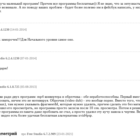
куча маленький программ! Причем все программы бесплатные)) Я не знаю, что за энтузиаст
 возникало. А по поводу ваших проблем - будет более полезно им в фейсбук написать, у них
.
.4.1230
[14-01-2014]
х заморочек!!!Для Начального уровня самое оно.
dio 6.2.4.1230
[07-01-2014]
дарю!
tudio 6.1.8.725
[05-08-2013]
ько ради двух программ: mp4 конвертера и обрезчика - обе неработоспособны. Первый вме
ровать, ничем это не мотивируя. Обрезчик (video dub) - это вообще порно. Вместо того, ч
х), там нужно указывать фрагментЫ, которые нужно удалить, причем сделать это без мата 
ил его просмотреть, но программа просто засисла после 10 сек. просмотра. Потом я решил
 программы из пакета даже пробовать не стал, а просто удалил эту кучу навоза к чертям. Ве
 видео есть более удачная бесплатная альтернатива xvid4psp.
еметрий
про
Free Studio 6.7.2.909
[23-01-2021]