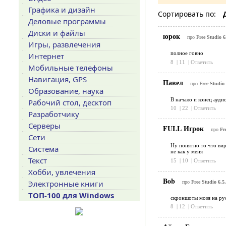
Графика и дизайн
Сортировать по:
Деловые программы
Диски и файлы
юрок
про
Free Studio 6
Игры, развлечения
полное говно
Интернет
8
|
11
|
Ответить
Мобильные телефоны
Навигация, GPS
Павел
про
Free Studio 
Образование, наука
В начало и конец ауди
Рабочий стол, десктоп
10
|
22
|
Ответить
Разработчику
Серверы
FULL Игрок
про
Fr
Сети
Ну понятно то что вир
Система
не как у меня
Текст
15
|
10
|
Ответить
Хобби, увлечения
Bob
Электронные книги
про
Free Studio 6.5
ТОП-100 для Windows
скроншоты мозя на рус
8
|
12
|
Ответить