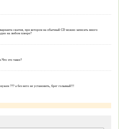
) варианта сжатия, при котором на обычный CD можно записать много
удио на любом плеере?
.Что это такое?
жен ??? а без него не установить, брег голымый!!!