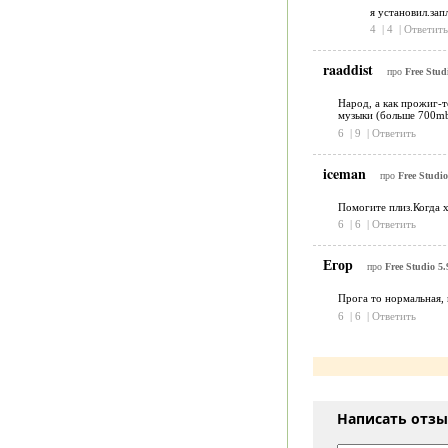
я установил.зап
4
|
4
|
Ответить
raaddist
про
Free Stud
Народ, а как прожиг-т
музыки (больше 700mb/
6
|
9
|
Ответить
iceman
про
Free Studio
Помогите плиз.Когда х
6
|
6
|
Ответить
Егор
про
Free Studio 5.
Прога то нормальная,
6
|
6
|
Ответить
Написать отз