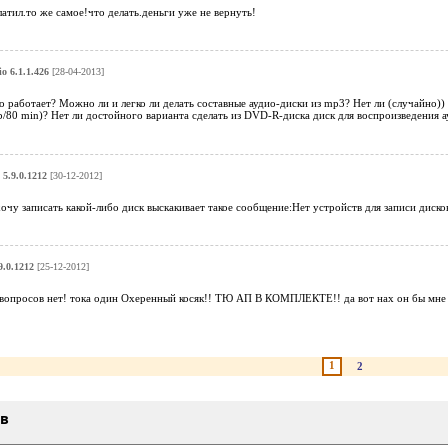
латил.то же самое!что делать.деньги уже не вернуть!
io 6.1.1.426
[28-04-2013]
о работает? Можно ли и легко ли делать составные аудио-диски из mp3? Нет ли (случайно)
80 min)? Нет ли достойного варианта сделать из DVD-R-диска диск для воспроизведения а
 5.9.0.1212
[30-12-2012]
очу записать какой-либо диск выскакивает такое сообщение:Нет устройств для записи дисков
9.0.1212
[25-12-2012]
 вопросов нет! тока один Охеренный косяк!! ТЮ АП В КОМПЛЕКТЕ!! да вот нах он бы мне ну
1
2
ыв