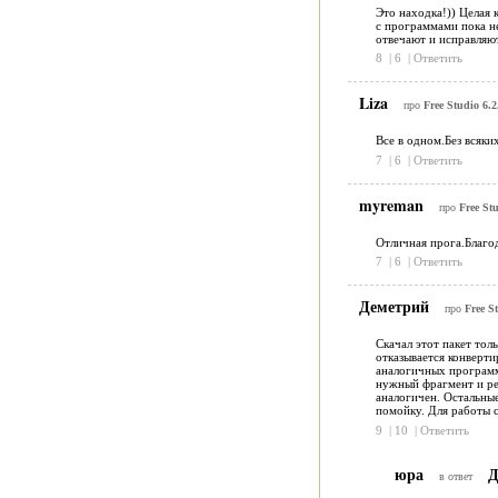
Это находка!)) Целая 
с программами пока не
отвечают и исправляют
8
|
6
|
Ответить
Liza
про
Free Studio 6.2
Все в одном.Без всяки
7
|
6
|
Ответить
myreman
про
Free Stu
Отличная прога.Благо
7
|
6
|
Ответить
Деметрий
про
Free S
Скачал этот пакет тол
отказывается конверти
аналогичных программа
нужный фрагмент и реш
аналогичен. Остальные
помойку. Для работы с
9
|
10
|
Ответить
юра
Д
в ответ