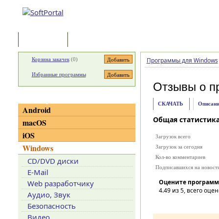
Программы
Статьи
Корзина закачек
(
0
)
Программы для Windows
Избранные программы
Отзывы о п
Категории
СКАЧАТЬ
Описани
Android
Общая статистик
macOS
iOS
Загрузок всего
Windows
Загрузок за сегодня
Кол-во комментариев
CD/DVD диски
Подписавшихся на новост
E-Mail
Оцените программ
Web разработчику
4.49
из 5, всего оцен
Аудио, Звук
Безопасность
Видео