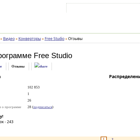
Войти на аккаунт
Зарегистрироваться
»
Видео
»
Конверторы
»
Free Studio
»
Отзывы
рограмме
Free Studio
е
Отзывы
а
Распределен
102 853
1
26
и о программе
28 (
подписаться
)
у!
ок -
243
1
2