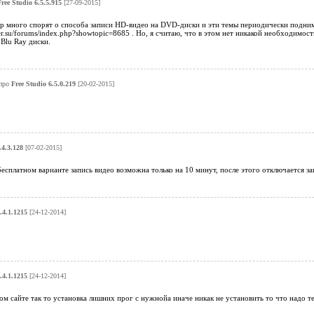
ree Studio 6.5.5.915
[27-09-2015]
р много спорят о способа записи HD-видео на DVD-диски и эти темы периодически подним
er.su/forums/index.php?showtopic=8685 . Но, я считаю, что в этом нет никакой необходимос
Blu Ray диски.
про
Free Studio 6.5.0.219
[20-02-2015]
.4.3.128
[07-02-2015]
бесплатном варианте запись видео возможна только на 10 минут, после этого отключается за
.4.1.1215
[24-12-2014]
.4.1.1215
[24-12-2014]
том сайте так то установка лишних прог с нужнойа иначе никак не установить то что надо т