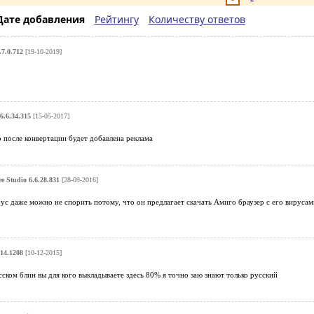
Дате добавления
Рейтингу
Количеству ответов
.7.0.712
[19-10-2019]
6.6.34.315
[15-05-2017]
о после конвертации будет добавлена реклама
ee Studio 6.6.28.831
[28-09-2016]
ус даже можно не спорить потому, что он предлагает скачать Амиго браузер с его вирусам
.14.1208
[10-12-2015]
ском блин вы для кого выкладываете здесь 80% я точно заю знают только русский