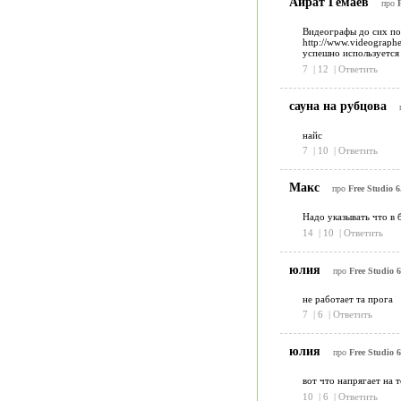
Айрат Гемаев
про
F
Видеографы до сих по
http://www.videograph
успешно используется 
7
|
12
|
Ответить
сауна на рубцова
найс
7
|
10
|
Ответить
Макс
про
Free Studio 6
Надо указывать что в 
14
|
10
|
Ответить
юлия
про
Free Studio 6
не работает та прога
7
|
6
|
Ответить
юлия
про
Free Studio 6
вот что напрягает на 
10
|
6
|
Ответить