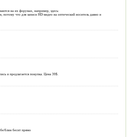
аются на их форумах, например, здесь:
ти, потому что для записи HD-видео на оптический носитель давно и
пись и предлагается покупка. Цена 39$.
ебе/блин бесит прямо