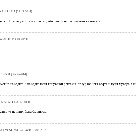
o 6.4.1.1215
[22-12-2014]
ятно. Старая работала отлично, обновил и ничегошеньки не понять
6.3.9.906
[19-09-2014]
.3.4.530
[06-06-2014]
именно находка!!! Находка кучи ненужной рекламы, полурабочега софта и кучи мусора в сис
 6.3.1.514
[23-05-2014]
windows на linux была бы хитом.
ро
Free Studio 6.3.0.430
[13-05-2014]