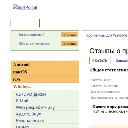
Программы
Статьи
Корзина закачек
(
0
)
Программы для Windows
Избранные программы
Отзывы о п
Категории
СКАЧАТЬ
Описани
Android
Общая статистик
macOS
iOS
Загрузок всего
Windows
Загрузок за сегодня
Кол-во комментариев
CD/DVD диски
Подписавшихся на новост
E-Mail
Оцените программ
Web разработчику
4.81
из 5, всего оцен
Аудио, Звук
Безопасность
Видео