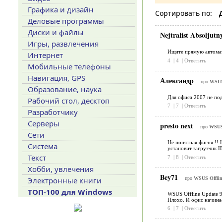
Графика и дизайн
Сортировать по:
Деловые программы
Диски и файлы
Nejtralist Absoljutn
Игры, развлечения
Ищите прямую автомати
Интернет
4
|
4
|
Ответить
Мобильные телефоны
Навигация, GPS
Александр
про
WSUS 
Образование, наука
Для офиса 2007 не по
Рабочий стол, десктоп
7
|
7
|
Ответить
Разработчику
Серверы
presto next
про
WSUS 
Сети
Не понятная фигня !! 
Система
установит загрузчик IE
Текст
7
|
8
|
Ответить
Хобби, увлечения
Bey71
про
WSUS Offlin
Электронные книги
ТОП-100 для Windows
WSUS Offline Update 9
Плохо. И офис начинае
6
|
7
|
Ответить