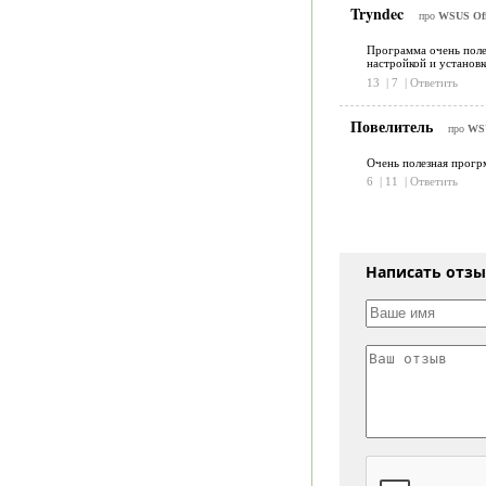
Tryndec
про
WSUS Offl
Программа очень полез
настройкой и установк
13
|
7
|
Ответить
Повелитель
про
WSU
Очень полезная прогрм
6
|
11
|
Ответить
Написать отз