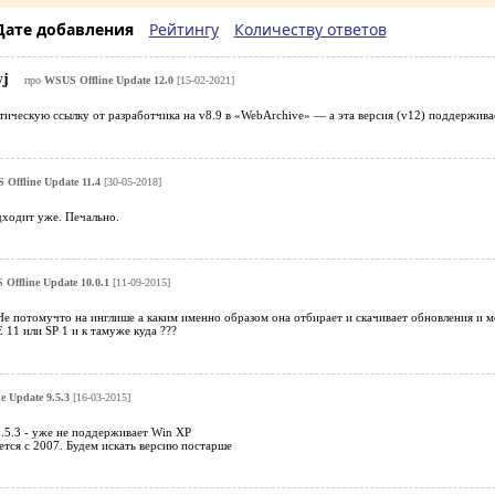
Дате добавления
Рейтингу
Количеству ответов
yj
про
WSUS Offline Update 12.0
[15-02-2021]
ческую ссылку от разработчика на v8.9 в «WebArchive» — а эта версия (v12) поддерживает
Offline Update 11.4
[30-05-2018]
дходит уже. Печально.
Offline Update 10.0.1
[11-09-2015]
Не потомучто на инглише а каким именно образом она отбирает и скачивает обновления и 
 11 или SP 1 и к тамуже куда ???
e Update 9.5.3
[16-03-2015]
.5.3 - уже не поддерживает Win XP
тся с 2007. Будем искать версию постарше