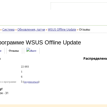
Войти на аккаунт
Зарегистрироваться
»
Система
»
Обновления, патчи
»
WSUS Offline Update
»
Отзывы
рограмме
WSUS Offline Update
е
Отзывы
а
Распределен
22 093
1
6
и о программе
5 (
подписаться
)
у!
ок -
31