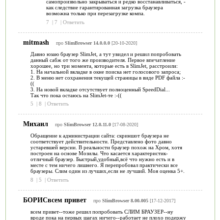
самопроизвольно закрываться и редко восстанавливаться, -
как следствие гарантированная загрузка браузера
возможна только при перезагрузке компа.
7
|
7
|
Ответить
mitmash
про
SlimBrowser 14.0.0.0
[20-10-2020]
Давно юзаю браузер SlimJet, а тут увидел и решил попробовать
данный сабж от того же производителя. Первое впечатление
хорошее, но три момента, которые есть в SlimJet, расстроили:
1. На начальной вкладке в окне поиска нет голосового запроса;
2. В меню нет сохранения текущей страницы в виде PDF файла :-
((
3. На новой вкладке отсутствует полноценный SpeedDial...
Так что пока остаюсь на SlimJet-те :-((
5
|
8
|
Ответить
Михаил
про
SlimBrowser 12.0.11.0
[17-08-2020]
Обращение к администрации сайта: скриншот браузера не
соответствует действительности. Представлено фото давно
устаревшей версии. В реальности браузер похож на Хром, хотя
построен на основе Мозилы. Что касается характеристик-
отличный браузер. Быстрый,удобный,всё что нужно есть и в
месте с тем ничего лишнего. Я перепробовал практически все
браузеры. Слим один из лучших,если не лучший. Моя оценка 5+.
8
|
5
|
Ответить
БОРИСвсем привет
про
SlimBrowser 8.00.005
[17-12-2017]
всем привет--тоже решил попробовать СЛИМ БРАУЗЕР--ну
вроде пока на первых шагах ничего--работает не плохо подержу