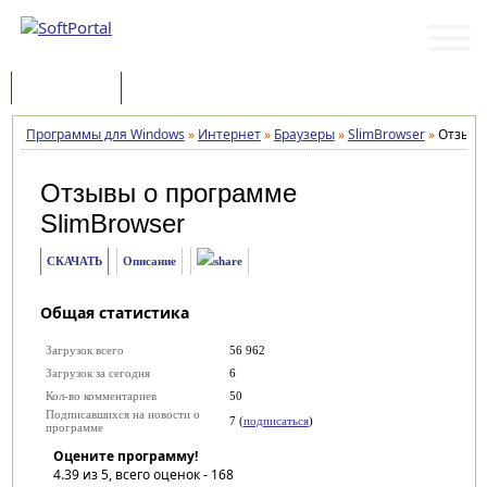
Программы
Статьи
Программы для Windows
»
Интернет
»
Браузеры
»
SlimBrowser
»
Отзыв
Отзывы о программе
SlimBrowser
СКАЧАТЬ
Описание
Общая статистика
Загрузок всего
56 962
Загрузок за сегодня
6
Кол-во комментариев
50
Подписавшихся на новости о
7 (
подписаться
)
программе
Оцените программу!
4.39
из 5, всего оценок -
168