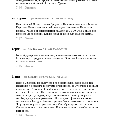
когда есть свободный chromium. Удалил.
7
|
6
|
Ответить
sup_gam
про
SlimBrowser 7.00.056
[05-10-2013]
Испробовал! Пишу с этого браузера. Возможности как у Internet
Explorer. Немножко глючный, всё жутко тормозит. Но есть и
плюсы.- Мало ест оперативной памяти(200-300 мб)! Установил
немного дополнений. Как на меня браузер для слабого компа.
7
|
7
|
Ответить
(ерж
про
SlimBrowser 6.01.096
[04-02-2013]
Irmа, браузер здесь не виноват, а ваша невнимательность: сняли
бы галочку с предложением загрузить Google Chrome и скачали
бы только флеш-плеер.
7
|
6
|
Ответить
Irma
про
SlimBrowser 6.01.095
[27-01-2013]
Всем бы хорош, но ведет себя подозрительно. Дело было так.
Накануне я освежила в системе флеш-плеер. В Огнелисе работает
прекрасно. Открываю Слимбраузер, хочу поиграть в простую
игрушку. Отвечает: Не установлен у вас флеш, надо установить,
жмите сюда. Ну ладно, жму. Попадаю на страницу загрузки
Adobe, вроде все нормально... Но заодно с флешем начинает
загружаться Google Chrome, причем без возможности отказаться.
Я процесс загрузки прекратила и Слимбраузер тут же снесла.
Слишком много себе позволяет. И бог весть что способен скрыто
натворить.
7
|
6
|
Ответить