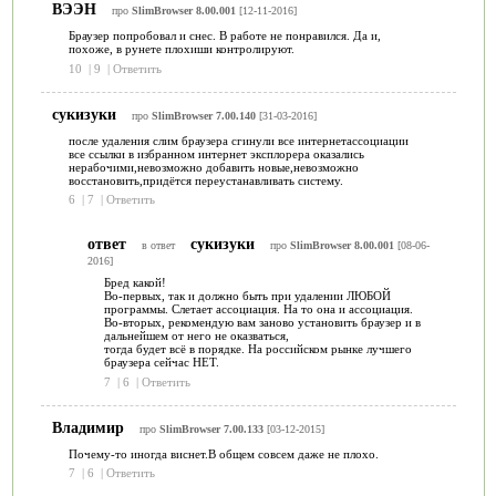
ВЭЭН
про
SlimBrowser 8.00.001
[12-11-2016]
Браузер попробовал и снес. В работе не понравился. Да и,
похоже, в рунете плохиши контролируют.
10
|
9
|
Ответить
сукизуки
про
SlimBrowser 7.00.140
[31-03-2016]
после удаления слим браузера сгинули все интернетассоциации
все ссылки в избранном интернет эксплорера оказались
нерабочими,невозможно добавить новые,невозможно
восстановить,придётся переустанавливать систему.
6
|
7
|
Ответить
ответ
сукизуки
в ответ
про
SlimBrowser 8.00.001
[08-06-
2016]
Бред какой!
Во-первых, так и должно быть при удалении ЛЮБОЙ
программы. Слетает ассоциация. На то она и ассоциация.
Во-вторых, рекомендую вам заново установить браузер и в
дальнейшем от него не оказваться,
тогда будет всё в порядке. На российском рынке лучшего
браузера сейчас НЕТ.
7
|
6
|
Ответить
Владимир
про
SlimBrowser 7.00.133
[03-12-2015]
Почему-то иногда виснет.В общем совсем даже не плохо.
7
|
6
|
Ответить