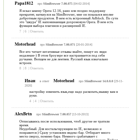
Papa1812
про
SlimBrowser 7.00.075
[04-02-2014]
Я искал замену Opera 12.16, рано или поздно поддержку
прекратят, наткнулся на SlimBrowser, мне он показался вполне
добротным продуктом. В нем есть встроенный Adblock. По сути
это "шкура" IE напоминающая дохромовую Opera. В нем есть
функция выбора плагинов и расширений IE.
7
|
6
|
Ответить
Motorhead
про
SlimBrowser 7.00.071
[20-01-2014]
Все кто читает негативные отзывы знайте, пишут их люди
недалекие-) В этом броузере все настраивается под себя
ручками. Вопщем не для лентяев. Русский язык изначально
встроен.
8
|
8
|
Ответить
Иван
Motorhead
в ответ
про
SlimBrowser 14.0.0.0
[29-11-
2020]
настройку изменить язык,ещо надо раскопать,мышку вам в
руки.
4
|
4
|
Ответить
AlexBrtn
про
SlimBrowser 7.00.057
[13-10-2013]
Отписываюсь после использования, чтоб другие не тратили
время.
Неудобный. Для ностальгирующим по IE, возможно и
понравится:) Сразу установлен яндекс-бар. Отбирает много
места сверху, помимо бара. Немного срабатывает с
запаздыванием при сёрфинге. Непонятно зачем развивать Trident,