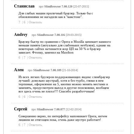
Станислав
про
SlimBrowser 7.00.120
[25-07-2015]
Для слабых машин приличный браузер. Только бы с
обновлениями не нагадили как в "макстоне".
7
|
6
|
Ответить
Andrey
про
SlimBrowser 7.00.116
[29-03-2015]
Браузер быстр по сравнеию с Opera и Mozilla запимает намного
меньше памяти (актуально для слабеньких нетбуков), однако на
некоторых сайтах начинается жор ЦП на 50 % и браузер
зависает. Фтопку, заменил на Maxthon
6
|
7
|
Ответить
Ален
про
SlimBrowser 7.00.109
[21-10-2014]
Из всех легких брузеров поддерживающих яндекс слимбраузер
лучший: довольно шустрый, хотя и без турбо, глюки в нем
терпимые, оформление на 5, кнопки можно менять местами и
заменять, предусмотрен выход в другие поисковики, вообщем
все здесь очень не плохо!!! Спасибо разработчикам!
6
|
6
|
Ответить
Сергей
про
SlimBrowser 7.00.077
[12-02-2014]
Совершенно верно, по интерфейсу напоминает Opera, ничем
лишним не отягощен пока, очень даже шустро работает!
6
|
7
|
Ответить