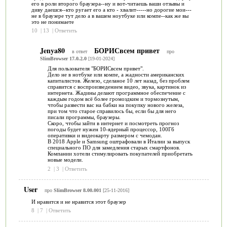
его в роли второго браузера--ну и вот-читаешь ваши отзывы и
диву даешся--кто ругает его а кто - хвалит-----но дорогие мои---
не в браузере тут дело а в вашем ноутбуке или компе--как же вы
это не понимаете
10
|
13
|
Ответить
Jenya80
БОРИСвсем привет
в ответ
про
SlimBrowser 17.0.2.0
[19-01-2024]
Для пользователя "БОРИСвсем привет".
Дело не в нотбуке или компе, а жадности американских
капиталистов. Железо, сделаное 10 лет назад, без проблем
справится с воспроизведением видео, звука, картинок из
интернета. Жадины делают программное обеспечение с
каждым годом всё более громоздким и тормознутым,
чтобы развести вас на бабки на покупку нового железа,
при том что старое справилось бы, если бы для него
писали программы, браузеры.
Скоро, чтобы зайти в интернет и посмотреть прогноз
погоды будет нужен 10-ядерный процессор, 100Гб
оперативки и видеокарту размером с чемодан.
В 2018 Apple и Samsung оштрафовали в Италии за выпуск
специального ПО для замедления старых смартфонов.
Компании хотели стимулировать покупателей приобретать
новые модели.
2
|
3
|
Ответить
User
про
SlimBrowser 8.00.001
[25-11-2016]
И нравится и не нравится этот браузер
8
|
7
|
Ответить