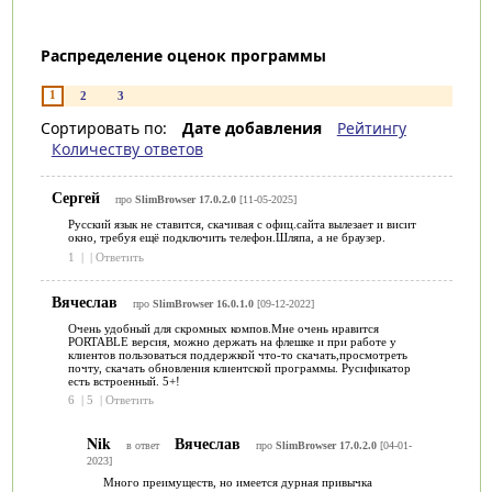
Распределение оценок программы
1
2
3
Сортировать по:
Дате добавления
Рейтингу
Количеству ответов
Сергей
про
SlimBrowser 17.0.2.0
[11-05-2025]
Русский язык не ставится, скачивая с офиц.сайта вылезает и висит
окно, требуя ещё подключить телефон.Шляпа, а не браузер.
1
|
|
Ответить
Вячеслав
про
SlimBrowser 16.0.1.0
[09-12-2022]
Очень удобный для скромных компов.Мне очень нравится
PORTABLE версия, можно держать на флешке и при работе у
клиентов пользоваться поддержкой что-то скачать,просмотреть
почту, скачать обновления клиентской программы. Русификатор
есть встроенный. 5+!
6
|
5
|
Ответить
Nik
Вячеслав
в ответ
про
SlimBrowser 17.0.2.0
[04-01-
2023]
Много преимуществ, но имеется дурная привычка