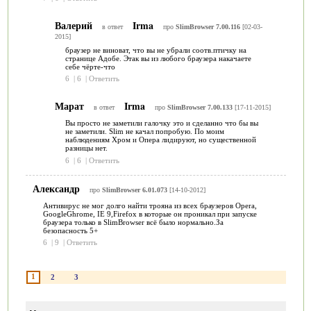
Валерий
Irma
в ответ
про
SlimBrowser 7.00.116
[02-03-
2015]
браузер не виноват, что вы не убрали соотв.птичку на
странице Адобе. Этак вы из любого браузера накачаете
себе чёрте-что
6
|
6
|
Ответить
Марат
Irma
в ответ
про
SlimBrowser 7.00.133
[17-11-2015]
Вы просто не заметили галочку это и сделанно что бы вы
не заметили. Slim не качал попробую. По моим
наблюдениям Хром и Опера лидируют, но существенной
разницы нет.
6
|
6
|
Ответить
Александр
про
SlimBrowser 6.01.073
[14-10-2012]
Антивирус не мог долго найти трояна из всех браузеров Opera,
GoogleGhrome, IE 9,Firefox в которые он проникал при запуске
браузера только в SlimBrowser всё было нормально.За
безопасность 5+
6
|
9
|
Ответить
1
2
3