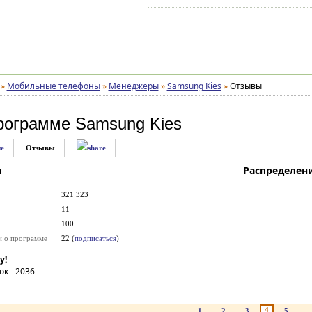
Войти на аккаунт
Зарегистрироваться
»
Мобильные телефоны
»
Менеджеры
»
Samsung Kies
»
Отзывы
рограмме
Samsung Kies
е
Отзывы
а
Распределен
321 323
11
100
и о программе
22 (
подписаться
)
у!
ок -
2036
4
1
2
3
5