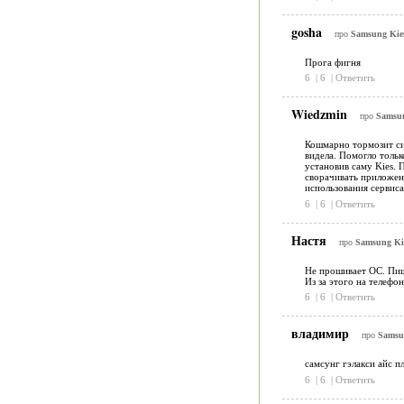
gosha
про
Samsung Kies
Прога фигня
6
|
6
|
Ответить
Wiedzmin
про
Samsun
Кошмарно тормозит сис
видела. Помогло тольк
установив саму Kies.
сворачивать приложени
использования сервиса
6
|
6
|
Ответить
Настя
про
Samsung Kie
Не прошивает ОС. Пише
Из за этого на телефон
6
|
6
|
Ответить
владимир
про
Samsun
самсунг гэлакси айс пл
6
|
6
|
Ответить