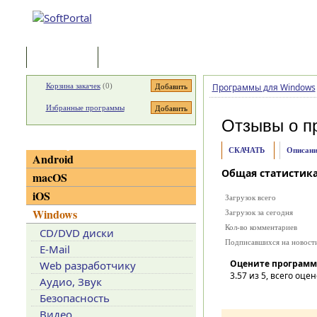
Программы
Статьи
Корзина закачек
(
0
)
Программы для Windows
Избранные программы
Отзывы о п
Категории
СКАЧАТЬ
Описани
Android
Общая статистик
macOS
iOS
Загрузок всего
Windows
Загрузок за сегодня
Кол-во комментариев
CD/DVD диски
Подписавшихся на новост
E-Mail
Оцените программ
Web разработчику
3.57
из 5, всего оцен
Аудио, Звук
Безопасность
Видео