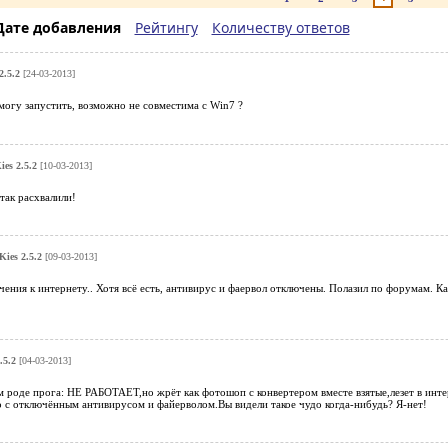
Дате добавления
Рейтингу
Количеству ответов
2.5.2
[24-03-2013]
могу запустить, возможно не совместима с Win7 ?
es 2.5.2
[10-03-2013]
 так расхвалили!
ies 2.5.2
[09-03-2013]
ения к интернету.. Хотя всё есть, антивирус и фаервол отключены. Полазил по форумам. Кара
.5.2
[04-03-2013]
м роде прога: НЕ РАБОТАЕТ,но жрёт как фотошоп с конвертером вместе взятые,лезет в инт
о с отключённым антивирусом и файерволом.Вы видели такое чудо когда-нибудь? Я-нет!