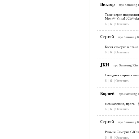
Виктор
про
Samsung K
Таже херня подскажите
Моя @ Vitya1505@ukr.
6
|
6
|
Ответить
Сергей
про
Samsung Ki
Бесит самсунг в плане
6
|
6
|
Ответить
JKH
про
Samsung Kies 
Солидная фирма,а мозг
6
|
6
|
Ответить
Корней
про
Samsung Ki
к сожалению, прога - ф
6
|
6
|
Ответить
Сергей
про
Samsung Ki
Раньше Самсунг GIO ви
6
|
6
|
Ответить