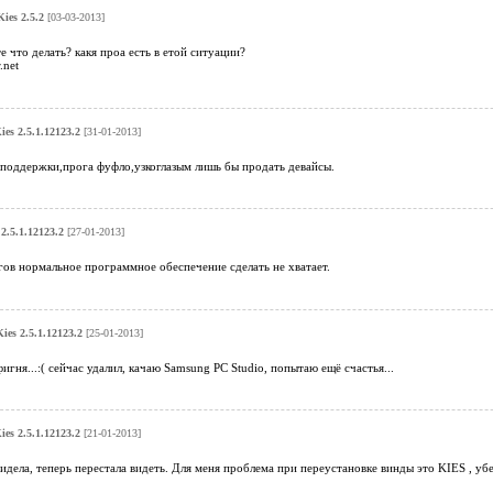
ies 2.5.2
[03-03-2013]
 что делать? какя проа есть в етой ситуации?
net
es 2.5.1.12123.2
[31-01-2013]
 поддержки,прога фуфло,узкоглазым лишь бы продать девайсы.
2.5.1.12123.2
[27-01-2013]
ов нормальное программное обеспечение сделать не хватает.
es 2.5.1.12123.2
[25-01-2013]
игня...:( сейчас удалил, качаю Samsung PC Studio, попытаю ещё счастья...
es 2.5.1.12123.2
[21-01-2013]
дела, теперь перестала видеть. Для меня проблема при переустановке винды это KIES , убе