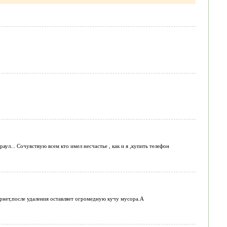
ул... Сочувствую всем кто имел несчастье , как и я ,купить телефон
ернет,после удаления оставляет огромедную кучу мусора.А