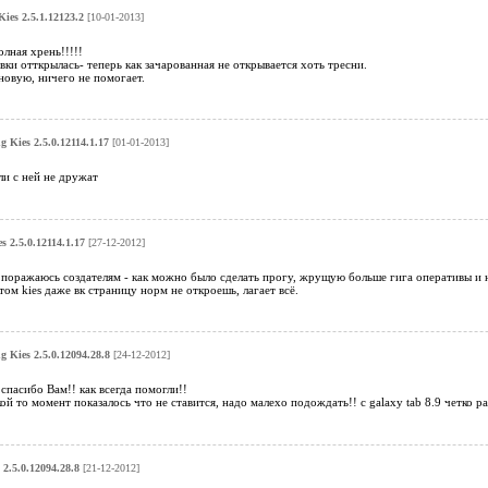
ies 2.5.1.12123.2
[10-01-2013]
олная хрень!!!!!
вки отткрылась- теперь как зачарованная не открывается хоть тресни.
новую, ничего не помогает.
 Kies 2.5.0.12114.1.17
[01-01-2013]
ли с ней не дружат
 2.5.0.12114.1.17
[27-12-2012]
оражаюсь создателям - как можно было сделать прогу, жрущую больше гига оперативы и н
том kies даже вк страницу норм не откроешь, лагает всё.
 Kies 2.5.0.12094.28.8
[24-12-2012]
спасибо Вам!! как всегда помогли!!
ой то момент показалось что не ставится, надо малехо подождать!! с galaxy tab 8.9 четко р
2.5.0.12094.28.8
[21-12-2012]