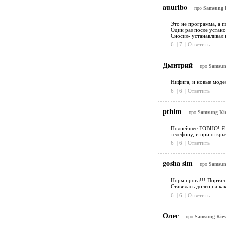
auuribo
про
Samsung K
Это не программа, а п
Один раз после устано
Сносил- устанавливал 
6
|
7
|
Ответить
Дмитрий
про
Samsung
Нифига, и новые моде
6
|
6
|
Ответить
pthim
про
Samsung Kies
Полнейшее ГОВНО! Я п
телефону, и при откры
6
|
6
|
Ответить
gosha sim
про
Samsung
Норм прога!!! Портал 
Ставилась долго,на как
6
|
6
|
Ответить
Олег
про
Samsung Kies 