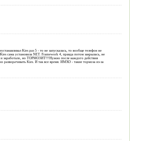
анавливал Kies раз 5 - то не запускалась, то вообще телефон не
Kies сама установила NET. Framework 4, правда потом закрылась, не
сь и заработало, но ТОРМОЗИТ!!!Нужно после каждого действия
о разворачивать Kies. И так все время. ИМХО - такие тормоза из-за