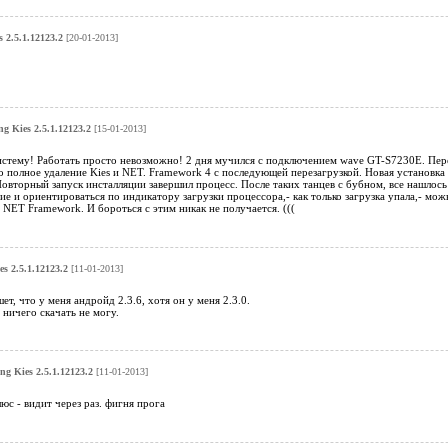
 2.5.1.12123.2
[20-01-2013]
g Kies 2.5.1.12123.2
[15-01-2013]
тему! Работать просто невозможно! 2 дня мучился с подключением wave GT-S7230E. Переуст
о полное удаление Kies и NET. Framework 4 с последующей перезагрузкой. Новая установка 
 Повторный запуск инсталляции завершил процесс. После таких танцев с бубном, все нашло
е и ориентироваться по индикатору загрузки процессора,- как только загрузка упала,- можн
 NET Framework. И бороться с этим никак не получается. (((
s 2.5.1.12123.2
[11-01-2013]
т, что у меня андройд 2.3.6, хотя он у меня 2.3.0.
 ничего скачать не могу.
g Kies 2.5.1.12123.2
[11-01-2013]
юс - видит через раз. фигня прога