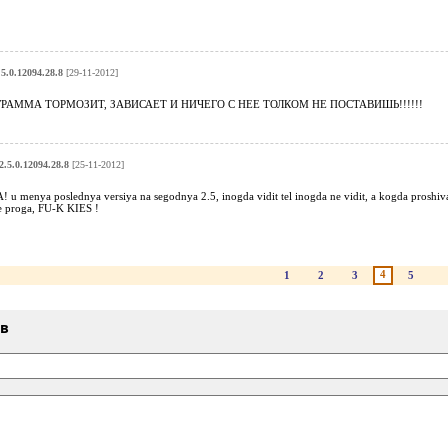
5.0.12094.28.8
[29-11-2012]
ПРОГРАММА ТОРМОЗИТ, ЗАВИСАЕТ И НИЧЕГО С НЕЕ ТОЛКОМ НЕ ПОСТАВИШЬ!!!!!!
.5.0.12094.28.8
[25-11-2012]
nya poslednya versiya na segodnya 2.5, inogda vidit tel inogda ne vidit, a kogda proshivayu
e proga, FU-K KIES !
4
1
2
3
5
ыв