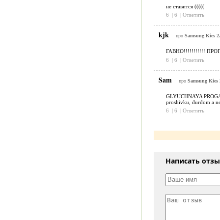
не ставится (((((
6
|
6
|
Ответить
kjk
про
Samsung Kies 2.
ГАВНО!!!!!!!!!!! 
6
|
6
|
Ответить
Sam
про
Samsung Kies 2
GLYUCHNAYA PROGA! u me
proshivku, durdom a n
6
|
6
|
Ответить
Написать отз