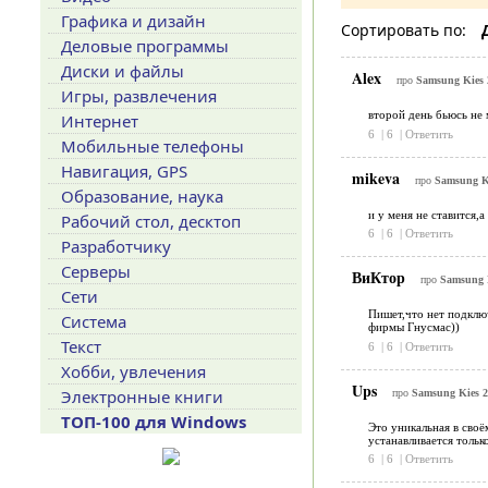
Графика и дизайн
Сортировать по:
Деловые программы
Диски и файлы
Alex
про
Samsung Kies 
Игры, развлечения
второй день бьюсь не 
Интернет
6
|
6
|
Ответить
Мобильные телефоны
Навигация, GPS
mikeva
про
Samsung Ki
Образование, наука
и у меня не ставится,а
Рабочий стол, десктоп
6
|
6
|
Ответить
Разработчику
Серверы
ВиКтор
про
Samsung K
Сети
Пишет,что нет подключ
Система
фирмы Гнусмас))
Текст
6
|
6
|
Ответить
Хобби, увлечения
Ups
Электронные книги
про
Samsung Kies 2
ТОП-100 для Windows
Это уникальная в своё
устанавливается тольк
6
|
6
|
Ответить