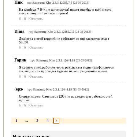
Ник
про
Samsung Kies 2.3.3.12085.7.5
[29-09-2012]
На windows 7 64x не запускается! пишет ошибку и всё! и хоть
сто раз запусти! вот вам и прога!
6
|
6
|
Ответить
Dima
про
Samsung Kies 2.3.3.12085.7.5
[24-09-2012]
Драйвера с этой версией не работают не определяется смарт
S8530
6
|
6
|
Ответить
Гарик
про
Samsung Kies 2.3.1.12044.18
[25-05-2012]
Я хренею с неё,работает через раз,сначала видит телефон,потом
эта видимость пропадает куда-то на неопределённое время.
6
|
6
|
Ответить
(ерж
про
Samsung Kies 2.3.1.12044.18
[13-05-2012]
Старые модели Самсунгов (2G) не подходят для работы с этой
прогой.
6
|
6
|
Ответить
5
1
...
3
4
Написать отзыв