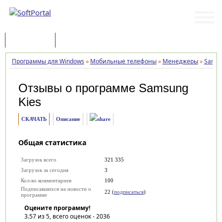
Программы
Статьи
Программы для Windows
»
Мобильные телефоны
»
Менеджеры
»
Samsu
Отзывы о программе
Samsung
Kies
СКАЧАТЬ
Описание
Общая статистика
Загрузок всего
321 335
Загрузок за сегодня
3
Кол-во комментариев
100
Подписавшихся на новости о
22 (
подписаться
)
программе
Оцените программу!
3.57
из 5, всего оценок -
2036