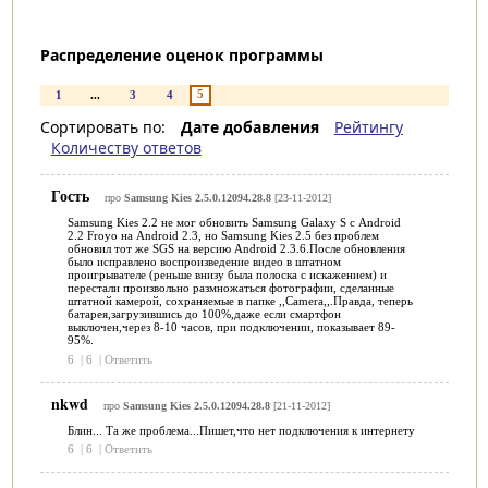
Распределение оценок программы
5
1
...
3
4
Сортировать по:
Дате добавления
Рейтингу
Количеству ответов
Гость
про
Samsung Kies 2.5.0.12094.28.8
[23-11-2012]
Samsung Kies 2.2 не мог обновить Samsung Galaxy S с Android
2.2 Froyo на Android 2.3, но Samsung Kies 2.5 без проблем
обновил тот же SGS на версию Android 2.3.6.После обновления
было исправлено воспроизведение видео в штатном
проигрывателе (реньше внизу была полоска с искажением) и
перестали произвольно размножаться фотографии, сделанные
штатной камерой, сохраняемые в папке ,,Сamera,,.Правда, теперь
батарея,загрузившись до 100%,даже если смартфон
выключен,через 8-10 часов, при подключении, показывает 89-
95%.
6
|
6
|
Ответить
nkwd
про
Samsung Kies 2.5.0.12094.28.8
[21-11-2012]
Блин... Та же проблема...Пишет,что нет подключения к интернету
6
|
6
|
Ответить