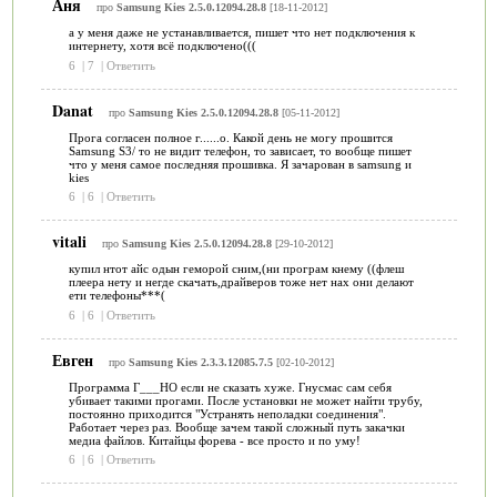
Аня
про
Samsung Kies 2.5.0.12094.28.8
[18-11-2012]
а у меня даже не устанавливается, пишет что нет подключения к
интернету, хотя всё подключено(((
6
|
7
|
Ответить
Danat
про
Samsung Kies 2.5.0.12094.28.8
[05-11-2012]
Прога согласен полное г......о. Какой день не могу прошится
Samsung S3/ то не видит телефон, то зависает, то вообще пишет
что у меня самое последняя прошивка. Я зачарован в samsung и
kies
6
|
6
|
Ответить
vitali
про
Samsung Kies 2.5.0.12094.28.8
[29-10-2012]
купил нтот айс одын геморой сним,(ни програм кнему ((флеш
плеера нету и негде скачать,драйверов тоже нет нах они делают
ети телефоны***(
6
|
6
|
Ответить
Евген
про
Samsung Kies 2.3.3.12085.7.5
[02-10-2012]
Программа Г___НО если не сказать хуже. Гнусмас сам себя
убивает такими прогами. После установки не может найти трубу,
постоянно приходится "Устранять неполадки соединения".
Работает через раз. Вообще зачем такой сложный путь закачки
медиа файлов. Китайцы форева - все просто и по уму!
6
|
6
|
Ответить