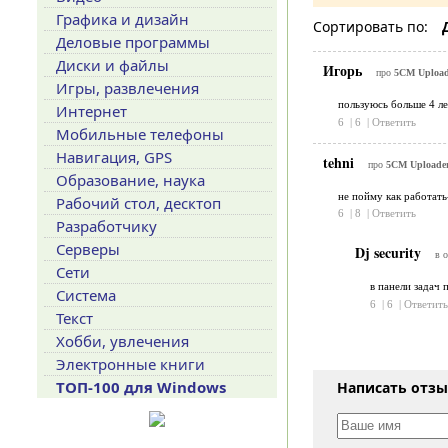
Графика и дизайн
Сортировать по:
Деловые программы
Диски и файлы
Игорь
про
5CM Uploade
Игры, развлечения
пользуюсь больше 4 лет
Интернет
6
|
6
|
Ответить
Мобильные телефоны
Навигация, GPS
tehni
про
5CM Uploader
Образование, наука
не пойму как работать-
Рабочий стол, десктоп
6
|
8
|
Ответить
Разработчику
Серверы
Dj security
в о
Сети
в панели задач п
Система
6
|
6
|
Ответить
Текст
Хобби, увлечения
Электронные книги
ТОП-100 для Windows
Написать отз