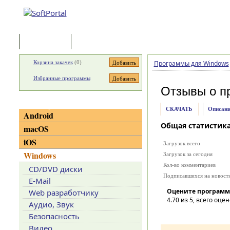
Программы
Статьи
Корзина закачек
(
0
)
Программы для Windows
Избранные программы
Отзывы о п
Категории
СКАЧАТЬ
Описани
Android
Общая статистик
macOS
iOS
Загрузок всего
Windows
Загрузок за сегодня
Кол-во комментариев
CD/DVD диски
Подписавшихся на новост
E-Mail
Оцените программ
Web разработчику
4.70
из 5, всего оцен
Аудио, Звук
Безопасность
Видео