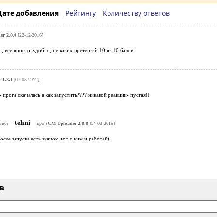
Дате добавления
Рейтингу
Количеству ответов
r 2.0.0
[22-12-2016]
, все просто, удобно, не каких претензий 10 из 10 балов
 1.3.1
[07-05-2012]
 прога скачалась а как запустить???? никакой реакции- пустая!!
tehni
твет
про
5CM Uploader 2.0.0
[24-03-2015]
осле запуска есть значок. вот с ним и работай)
ыв