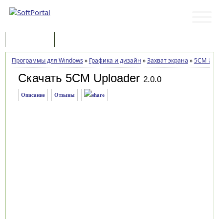
Программы
Статьи
Программы для Windows
»
Графика и дизайн
»
Захват экрана
»
5CM Upl
Скачать 5CM Uploader
2.0.0
Описание
Отзывы