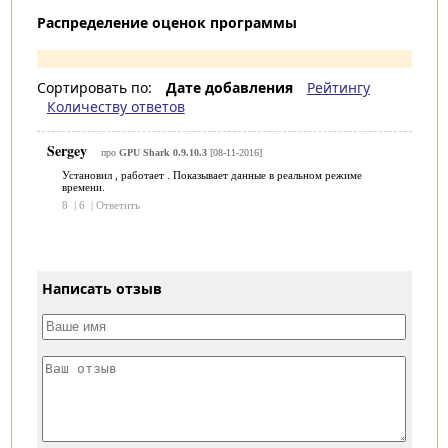
Распределение оценок программы
Сортировать по:
Дате добавления
Рейтингу
Количеству ответов
Sergey
про
GPU Shark 0.9.10.3
[08-11-2016]
Установил , работает . Показывает данные в реальном режиме
времени.
8
|
6
|
Ответить
Написать отзыв