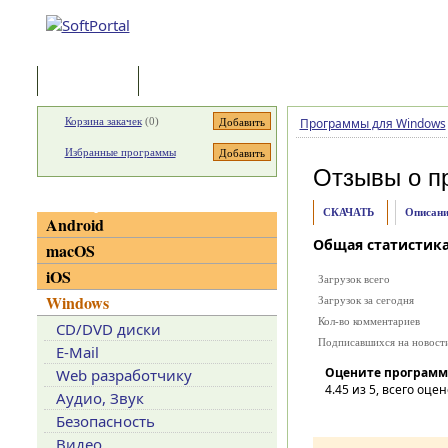
Программы
Статьи
Корзина закачек
(
0
)
Программы для Windows
Избранные программы
Отзывы о п
Категории
СКАЧАТЬ
Описани
Android
Общая статистик
macOS
iOS
Загрузок всего
Windows
Загрузок за сегодня
Кол-во комментариев
CD/DVD диски
Подписавшихся на новост
E-Mail
Оцените программ
Web разработчику
4.45
из 5, всего оцен
Аудио, Звук
Безопасность
Видео