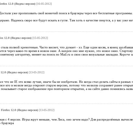
irefox 12.0 (Яндекс-версия)
[16-05-2012]
 Достали уже пропихивать свой вонючий поиск в браузеры через все бесплатные программы. 
ерьмо. Надеюсь скоро все будут искать в гугле. Там хоть о качестве пекутся, а у вас уже ни
fox 12.0 (Яндекс-версия)
[15-05-2012]
 стала полной хренотенью. Часто виснет, что думает - хз. Еще один косяк, в конец здолбавш
ается через какое-то время в новом окне. А нахрен оно мне нужно, это новое окно. Старто
понятному алгоритму, меняет на поиск по Mail.ru и свои свои визуальные закладки. Короче за
x 12.0 (Яндекс-версия)
[13-05-2012]
все что не IE это всяко лучше, иначе бы не изобретали. Но когда стал делать сайты в разн
 все кто в мозиле вегда откроют старую версию, потому что мозилла сохраняет ранее откры
 показывает старое изображение при повторном открытии, а на сайте давно помнялись назван
 Firefox 12.0 (Яндекс-версия)
[13-05-2012]
ная с 4 версии. Игры жрут меньше, чем Лиса, оно зачем надо? Для распределённых вычисле
о браузера