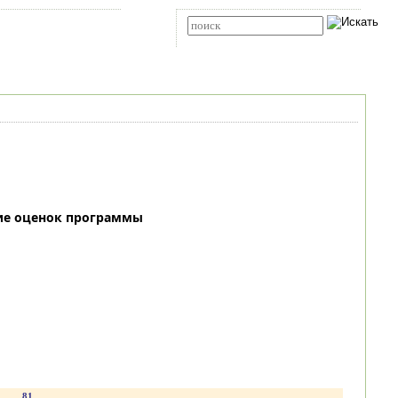
Карта сайта
RSS
Расширенный поиск
ие оценок программы
.
81