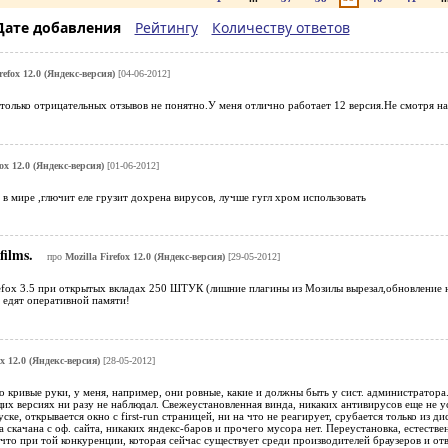
Дате добавления
Рейтингу
Количеству ответов
refox 12.0 (Яндекс-версия)
[04-06-2012]
только отрицательных отзывов не понятно.У меня отлично работает 12 версия.Не смотря на
fox 12.0 (Яндекс-версия)
[01-06-2012]
в мире ,глючит еле грузит дохрена вирусов, лучше гугл хром использовать
films.
про
Mozilla Firefox 12.0 (Яндекс-версия)
[29-05-2012]
efox 3.5 при открытых вкладах 250 ШТУК (лишние плагины из Мозилы вырезал,обновление н
 едят оперативной памяти!
ox 12.0 (Яндекс-версия)
[28-05-2012]
 кривые руки, у меня, например, они ровные, какие и должны быть у сист. администратора
их версиях ни разу не наблюдал. Свежеустановленная винда, никаких антивирусов еще не у
ске, открывается окно с first-run страницей, ни на что не реагирует, срубается только из д
а скачана с оф. сайта, никаких яндекс-баров и прочего мусора нет. Переустановка, естестве
что при той конкуренции, которая сейчас существует среди производителей браузеров и от