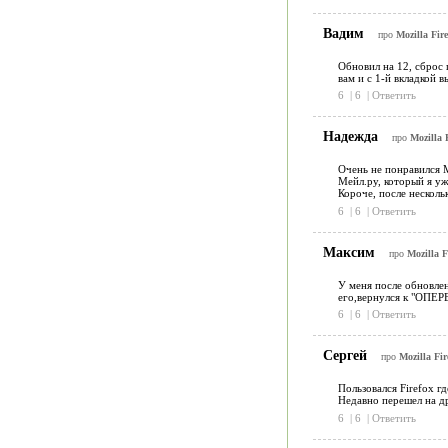
Вадим
про
Mozilla Fir
Обновил на 12, сброс 
вам и с 1-й вкладкой в
6
|
6
|
Ответить
Надежда
про
Mozilla 
Очень не понравился M
Мейл.ру, который я уж
Короче, после несколь
6
|
6
|
Ответить
Максим
про
Mozilla F
У меня после обновлен
его,вернулся к "ОПЕР
6
|
6
|
Ответить
Сергей
про
Mozilla Fir
Пользовался Firefox гд
Недавно перешел на др
6
|
6
|
Ответить