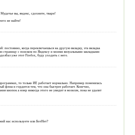
Мудачье вы, яндекс, сдохните, твари!
чего не найти!
ий: постоянно, когда переключаешься на другую вкладку, эта вкладка
вую страницу с поиском по Яндексу и моими визуальными закладками
долбал уже этот Firefox, буду уходить с него.
ых программах, то только ИЕ работает нормально. Например поменялась
тый флэш и гордится тем, что она быстрее работает. Конечно,
ия кнопок а юзер никогда этого не увидит в мозилле, пока не удалит
ний нас используете или БотНет?