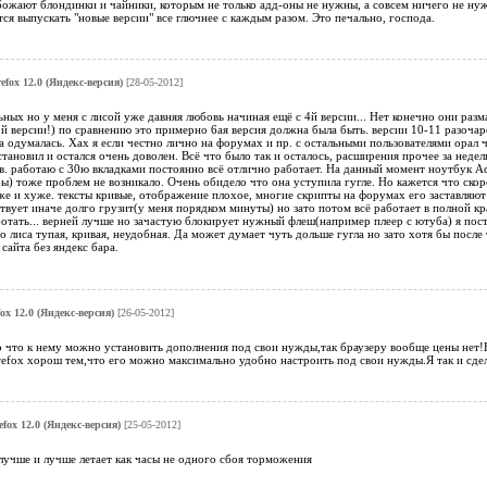
обожают блондинки и чайники, которым не только адд-оны не нужны, а совсем ничего н
ся выпускать "новые версии" все глючнее с каждым разом. Это печально, господа.
refox 12.0 (Яндекс-версия)
[28-05-2012]
льных но у меня с лисой уже давняя любовь начиная ещё с 4й версии... Нет конечно они раз
й версии!) по сравнению это примерно 6ая версия должна была быть. версии 10-11 разочаро
а одумалась. Хах я если честно лично на форумах и пр. с остальными пользователями орал ч
тановил и остался очень доволен. Всё что было так и осталось, расширения прочее за неде
в. работаю с 30ю вкладками постоянно всё отлично работает. На данный момент ноутбук Асу
ы) тоже проблем не возникало. Очень обидело что она уступила гугле. Но кажется что скоро 
е и хуже. тексты кривые, отображение плохое, многие скрипты на форумах его заставляют 
твует иначе долго грузит(у меня порядком минуты) но зато потом всё работает в полной кр
отать... верней лучше но зачастую блокирует нужный флеш(например плеер с ютуба) я пос
о лиса тупая, кривая, неудобная. Да может думает чуть дольше гугла но зато хотя бы после
 сайта без яндекс бара.
fox 12.0 (Яндекс-версия)
[26-05-2012]
 что к нему можно установить дополнения под свои нужды,так браузеру вообще цены нет!Ес
refox хорош тем,что его можно максимально удобно настроить под свои нужды.Я так и сдел
efox 12.0 (Яндекс-версия)
[25-05-2012]
лучше и лучше летает как часы не одного сбоя торможения