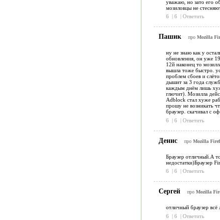
уважаю, но зато его 
мозиловцы не стесняют
6
|
6
|
Ответить
Пашик
про
Mozilla Fi
ну не знаю как у оста
обновления, он уже 19
12й наконец то мозилл
вышла тоже быстро. ус
проблем сбоев и слёто
дышит за 3 года служб
каждым днём лишь хуж
глючит). Мозилла дейс
Adblock стал хуже раб
прошу не возникать чт
браузер. скачивал с оф
6
|
6
|
Ответить
Денис
про
Mozilla Fire
Браузер отличный.А то
недостатки)Браузер Fi
6
|
6
|
Ответить
Сергей
про
Mozilla Fir
отличный браузер всё 
6
|
6
|
Ответить