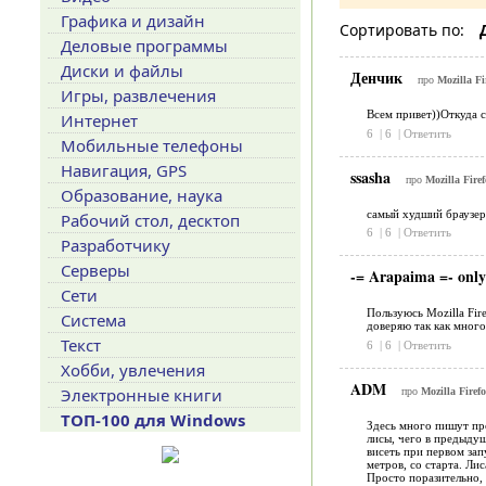
Графика и дизайн
Сортировать по:
Деловые программы
Диски и файлы
Денчик
про
Mozilla Fi
Игры, развлечения
Всем привет))Откуда с
Интернет
6
|
6
|
Ответить
Мобильные телефоны
Навигация, GPS
ssasha
про
Mozilla Fire
Образование, наука
самый худший браузер 
Рабочий стол, десктоп
6
|
6
|
Ответить
Разработчику
Серверы
-= Arapaima =- only
Сети
Пользуюсь Mozilla Fir
Система
доверяю так как много
Текст
6
|
6
|
Ответить
Хобби, увлечения
ADM
Электронные книги
про
Mozilla Firef
ТОП-100 для Windows
Здесь много пишут про
лисы, чего в предыдущ
висеть при первом запу
метров, со старта. Лис
Просто поразительно, 