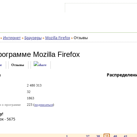
Войти на аккаунт
Зарегистрироваться
»
Интернет
»
Браузеры
»
Mozilla Firefox
»
Отзывы
рограмме
Mozilla Firefox
е
Отзывы
а
Распределен
2 480 313
32
1863
и о программе
223 (
подписаться
)
у!
ок -
5675
39
1
...
37
38
40
41
..