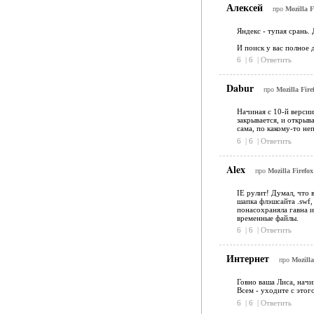
Алексей
про
Mozilla F
Яндекс - тупая срань.
И поиск у вас полное д
6
|
6
|
Ответить
Dabur
про
Mozilla Fire
Начиная с 10-й версии
закрывается, и открыв
сама, по какому-то не
6
|
6
|
Ответить
Alex
про
Mozilla Firefo
IE рулит! Думал, что 
шапка флэшсайта .swf,
понасохраняла гавна и
временные файлы.
6
|
6
|
Ответить
Интернет
про
Mozilla
Говно ваша Лиса, начи
Всем - уходите с этог
6
|
6
|
Ответить