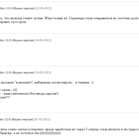
efox 12.0 (Яндекс-версия)
[12-05-2012]
о, что мозилла станет лучше. Юзал только её. Страницы стали открываться ну ооочень долг
привет, гугл хром
efox 12.0 (Яндекс-версия)
[10-05-2012]
efox 12.0 (Яндекс-версия)
[10-05-2012]
заходить "в контакте", набираешь логин-пароль... и тишина :-(
 хрень :-(((
- зашел автоматом (без ввода пароля!)
дит!!!
.
fox 12.0 (Яндекс-версия)
[07-05-2012]
полное говно скачал установил. вроде заработала но через 5 секунд стала виснуть и ни туды
аузер. а не хотелось бы (((((((((((((((((