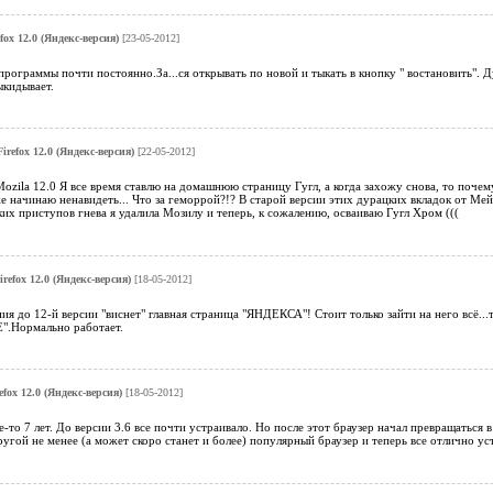
efox 12.0 (Яндекс-версия)
[23-05-2012]
программы почти постоянно.За...ся открывать по новой и тыкать в кнопку " востановить". Ду
ыкидывает.
Firefox 12.0 (Яндекс-версия)
[22-05-2012]
ozila 12.0 Я все время ставлю на домашнюю страницу Гугл, а когда захожу снова, то поче
е начинаю ненавидеть... Что за геморрой?!? В старой версии этих дурацких вкладок от Мейл
ких приступов гнева я удалила Мозилу и теперь, к сожалению, осваиваю Гугл Хром (((
irefox 12.0 (Яндекс-версия)
[18-05-2012]
ия до 12-й версии "виснет" главная страница "ЯНДЕКСА"! Стоит только зайти на него всё...
Е".Нормально работает.
efox 12.0 (Яндекс-версия)
[18-05-2012]
е-то 7 лет. До версии 3.6 все почти устраивало. Но после этот браузер начал превращаться в
угой не менее (а может скоро станет и более) популярный браузер и теперь все отлично уст