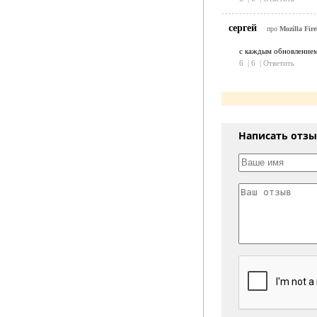
сергей
про
Mozilla Fire
с каждым обновлением 
6
|
6
|
Ответить
Написать отз