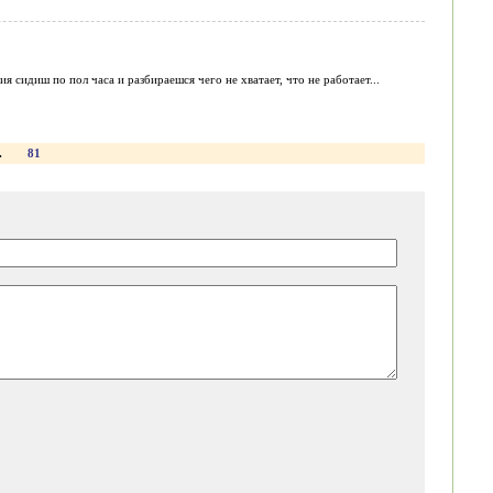
 сидиш по пол часа и разбираешся чего не хватает, что не работает...
.
81