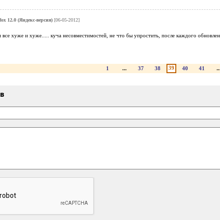
fox 12.0 (Яндекс-версия)
[06-05-2012]
все хуже и хуже..... куча несовместимостей, не что бы упростить, после каждого обновления
39
1
...
37
38
40
41
..
ыв