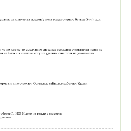
мал из за количества вкладок(у меня всегда открыто больше 5-ти), х..н
му-то по какому-то умолчанию снова как домашняя открывается поиск по
а не было и я никак не могу их удалить, они стоят по умолчанию.
тормозит и не отвечает. Остальные сайты,все работают.Удалил
 убогое Г...НО! И дело не только в скорости.
раивает.