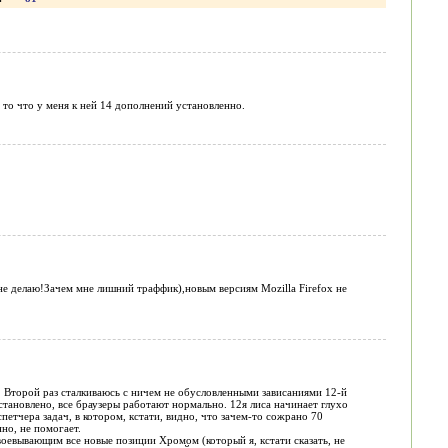
 то что у меня к ней 14 дополнений установленно.
е делаю!Зачем мне лишний траффик),новым версиям Mozilla Firefox не
. Второй раз сталкиваюсь с ничем не обусловленными зависаниями 12-й
становлено, все браузеры работают нормально. 12я лиса начинает глухо
испетчера задач, в котором, кстати, видно, что зачем-то сожрано 70
нно, не помогает.
воевывающим все новые позиции Хромом (который я, кстати сказать, не