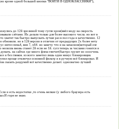
е нужно кроме одной большой кнопки "ВОЙТИ В ОДНОКЛАССНИКИ"),
махнулись до 12й зря виной тому гугля хром(ввёл моду на скорость
вывали слётами. Их делали только для более высокого числа. но вот в
то хватит так быстро выпускать лучше раз в пол года и качественно. 12
лю обновили. но в 12й версии в отличии от предыдущих 2х более нету
с интел пень4, вин 7, x64. но замечу что и на запасном(который еле
мозилла вновь станет 2й если не 1й. гугл теперь за числами гонится и
думать. на сайтах где много флеш глючит(быстро грузит но оооочень
асе и без глюков. из всего заметил лишь один минус блокировщик
тупил проще отключил основной фильтр и в ручную всё блокировал. И
 так сказать раздумий всё качественно делает. однозначно лучший
ли и есть недостатки ,то очень мелкие (у любого браузера есть
ал.И горя не знаю.