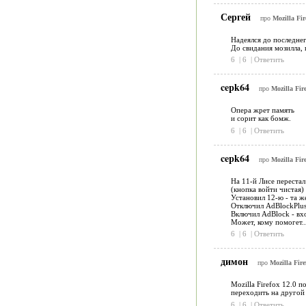
Сергей
про
Mozilla Fir
Надеялся до последнег
До свидания мозилла, 
6
|
6
|
Ответить
cepk64
про
Mozilla Fir
Опера жрет память
и сорит как бомж.
6
|
6
|
Ответить
cepk64
про
Mozilla Fir
На 11-й Лисе перестал 
(кнопка войти чистая)
Установил 12-ю - та же
Отключил AdBlockPlus 
Включил AdBlock - вхо
Может, кому помогет..
6
|
6
|
Ответить
димон
про
Mozilla Fire
Mozilla Firefox 12.0 
переходить на другой бр
6
|
6
|
Ответить