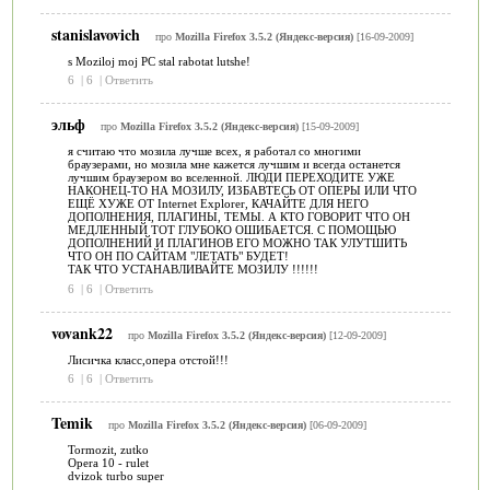
stanislavovich
про
Mozilla Firefox 3.5.2 (Яндекс-версия)
[16-09-2009]
s Moziloj moj PC stal rabotat lutshe!
6
|
6
|
Ответить
эльф
про
Mozilla Firefox 3.5.2 (Яндекс-версия)
[15-09-2009]
я считаю что мозила лучше всех, я работал со многими
браузерами, но мозила мне кажется лучшим и всегда останется
лучшим браузером во вселенной. ЛЮДИ ПЕРЕХОДИТЕ УЖЕ
НАКОНЕЦ-ТО НА МОЗИЛУ, ИЗБАВТЕСЬ ОТ ОПЕРЫ ИЛИ ЧТО
ЕЩЁ ХУЖЕ ОТ Internet Explorer, КАЧАЙТЕ ДЛЯ НЕГО
ДОПОЛНЕНИЯ, ПЛАГИНЫ, ТЕМЫ. А КТО ГОВОРИТ ЧТО ОН
МЕДЛЕННЫЙ ТОТ ГЛУБОКО ОШИБАЕТСЯ. С ПОМОЩЬЮ
ДОПОЛНЕНИЙ И ПЛАГИНОВ ЕГО МОЖНО ТАК УЛУТШИТЬ
ЧТО ОН ПО САЙТАМ "ЛЕТАТЬ" БУДЕТ!
ТАК ЧТО УСТАНАВЛИВАЙТЕ МОЗИЛУ !!!!!!
6
|
6
|
Ответить
vovank22
про
Mozilla Firefox 3.5.2 (Яндекс-версия)
[12-09-2009]
Лисичка класс,опера отстой!!!
6
|
6
|
Ответить
Temik
про
Mozilla Firefox 3.5.2 (Яндекс-версия)
[06-09-2009]
Tormozit, zutko
Opera 10 - rulet
dvizok turbo super