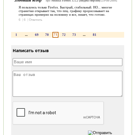
про
Mozilla Firefox 3.5.2 (Яндекс-версия)
[19-08-2009]
Я пользуюсь только Firefox. Быстрый, стабильный. НО... многие
странички открывает так, что ппц. графику прорисовывает на
страницах примерно на половину и все, пишет, что готово.
6
|
6
|
Ответить
71
1
...
69
70
72
73
...
81
Написать отзыв