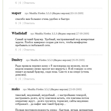
6
|
6
|
Ответить
марат
про
Mozilla Firefox 3.5.3 (Яндекс-версия)
[03-10-2009]
спасибо вам большое очень удобно и быстро
6
|
6
|
Ответить
Wladislaff
про
Mozilla Firefox 3.5.3 (Яндекс-версия)
[27-09-2009]
Самый лучший браузер. Удобный, настраиваемый под конкретные
задачи. Firefox наверное создан для того, чтобы комфортно
пребывать в глобальной сети.
6
|
6
|
Ответить
Dmitry
про
Mozilla Firefox 3.5.3 (Яндекс-версия)
[26-09-2009]
Ради прикола перевел жену с 8 эксплорера на мозиллу, после
недели юзания слезно просит все вернуть:). Я ей говорю: в сети
пишут рульный браузер, сиди пока. Сам-то я на опере (очень
доволен).
6
|
6
|
Ответить
maks
про
Mozilla Firefox 3.5.2 (Яндекс-версия)
[23-09-2009]
тяжелый, медленный, неудобный... с настройками геморой,
настраивать долго, кучу плагинов качать, эти плагины потом
оперативу жрут... долго грузится, тормозит, сайты медленно
отбражает... да нафиг мне такой браузер...
Полная противоположность опера - быстрая, легкая, копмактная,