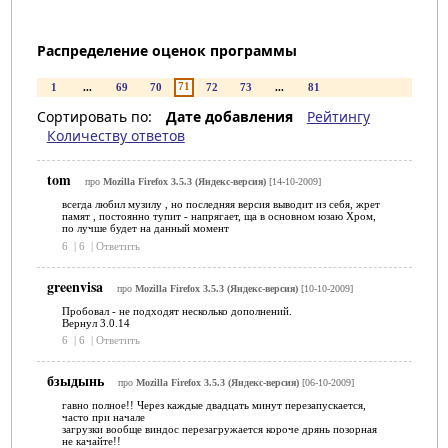
Распределение оценок программы
71
1
...
69
70
72
73
...
81
Сортировать по:
Дате добавления
Рейтингу
Количеству ответов
tom
про
Mozilla Firefox 3.5.3 (Яндекс-версия)
[14-10-2009]
всегда любил музилу , но последняя версия выводит из себя, жрет
памят , постоянно тупит - напрягает, ща в основном юзаю Хром,
по лучше будет на данный момент
6
|
6
|
Ответить
greenvisa
про
Mozilla Firefox 3.5.3 (Яндекс-версия)
[10-10-2009]
Пробовал - не подходят несколько дополнений.
Вернул 3.0.14
6
|
6
|
Ответить
бзыдынь
про
Mozilla Firefox 3.5.3 (Яндекс-версия)
[06-10-2009]
гавно полное!! Через каждые двадцать минут перезапускается,
часто при начале
загрузки вообще виндос перезагружается короче дрянь позорная
не качайте!!