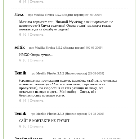
6
|
6
|
Ответить
Лекс
про
Mozilla Firefox 3.5.2 (Яндекс-версия)
[04-09-2009]
Мозилла тормозит ппц! Никакой Wywising с ней нормально не
корректурет!) Сцука ослятина! Опера рулит! молзилла только
вконтакте да на фесябуке сидеть!
6
|
6
|
Ответить
soltik
про
Mozilla Firefox 3.5.2 (Яндекс-версия)
[02-09-2009]
ИМХО Опера лучше...
6
|
6
|
Ответить
Temik
про
Mozilla Firefox 3.5.2 (Яндекс-версия)
[25-08-2009]
(сравнивал на протяжении недели, фаерфокс стабильно открывал
всякое всплывающее г**но в новом окне,опера ничего не
пропускала), по скорости я на глаз разницы не вижу, все
остальное на вкус и цвет... Мой выбор - Опера, ибо
безопасносить превыше всего.
6
|
6
|
Ответить
Temik
про
Mozilla Firefox 3.5.2 (Яндекс-версия)
[24-08-2009]
САЙТ В КОНТАКТЕ НЕ ГРУЗИТ
6
|
6
|
Ответить
Злобный юзер