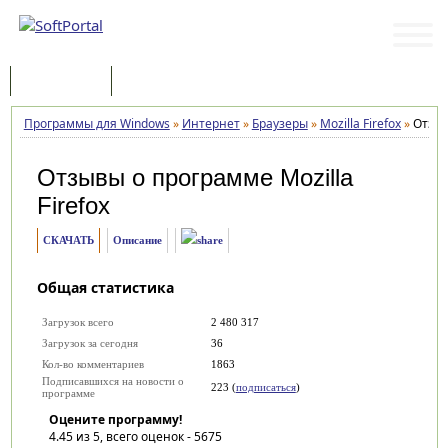
Программы
Статьи
Программы для Windows
»
Интернет
»
Браузеры
»
Mozilla Firefox
»
Отзы
Отзывы о программе
Mozilla
Firefox
СКАЧАТЬ
Описание
Общая статистика
Загрузок всего
2 480 317
Загрузок за сегодня
36
Кол-во комментариев
1863
Подписавшихся на новости о
223 (
подписаться
)
программе
Оцените программу!
4.45
из 5, всего оценок -
5675