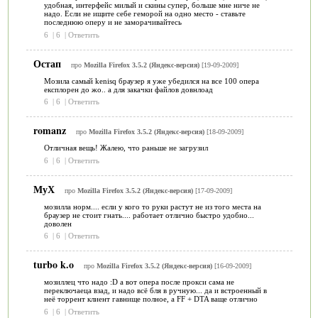
удобная, интерфейс милый и скины супер, больше мне ниче не
надо. Если не ищите себе геморой на одно место - ставьте
последнюю оперу и не заморачивайтесь
6
|
6
|
Ответить
Остап
про
Mozilla Firefox 3.5.2 (Яндекс-версия)
[19-09-2009]
Мозила самый kenisq браузер я уже убедился на все 100 опера
експлорен до жо.. а для закачки файлов довнлоад
6
|
6
|
Ответить
romanz
про
Mozilla Firefox 3.5.2 (Яндекс-версия)
[18-09-2009]
Отличная вещь! Жалею, что раньше не загрузил
6
|
6
|
Ответить
МуХ
про
Mozilla Firefox 3.5.2 (Яндекс-версия)
[17-09-2009]
мозилла норм.... если у кого то руки растут не из того места на
браузер не стоит гнать.... работает отлично быстро удобно...
доволен
6
|
6
|
Ответить
turbo k.o
про
Mozilla Firefox 3.5.2 (Яндекс-версия)
[16-09-2009]
мозиллец что надо :D а вот опера после прокси сама не
переключаеца взад, и надо всё бля в ручную... да и встроенный в
неё торрент клиент гавнище полное, а FF + DTA ваще отлично
6
|
6
|
Ответить