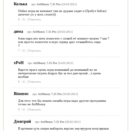
Колька
про
ArtMoney 7.35 Pro
[24-03-2011]
Online игры не взломает там не дураки сидят и (Гребут бабло)
античит ух у всех стоит)))
6
|
6
|
Ответить
дима
про
ArtMoney 7.35 Pro
[20-03-2011]
блин пари кто нить помогите с силкой её ломанут можно ? как ?
или просто помогите в игре сервер арес отзывайтесь сюда
1
7
|
6
|
Ответить
хРоН
про
ArtMoney 7.35 Pro
[14-03-2011]
Кароче прага хрень игры взламывай да взламывай ну не
интересноже играть dragon Aje за пол дня прошё...л хрень
вообше
6
|
6
|
Ответить
Bimmus
про
ArtMoney 7.35 Pro
[10-03-2011]
Для того что бы ломать онлайн игры надо другие программы
точно не ArtMoney
6
|
6
|
Ответить
Дмитрий
про
ArtMoney 7.35 Pro
[28-02-2011]
В артмани есть опции выбирать версии эмуляторов популярных