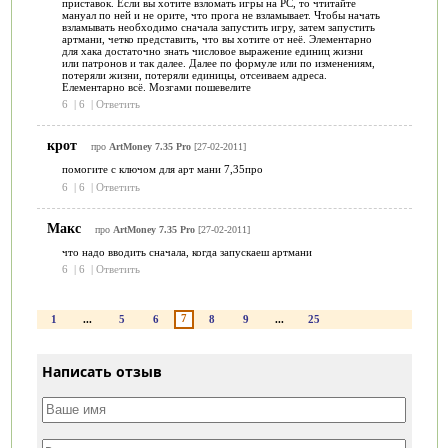
приставок. Если вы хотите взломать игры на РС, то чтитайте
мануал по ней и не орите, что прога не взламывает. Чтобы начать
взламывать необходимо сначала запустить игру, затем запустить
артмани, четко представить, что вы хотите от неё. Элементарно
для хака достаточно знать числовое выражение единиц жизни
или патронов и так далее. Далее по формуле или по изменениям,
потеряли жизни, потеряли единицы, отсеиваем адреса.
Елементарно всё. Мозгами пошевелите
6
|
6
|
Ответить
крот
про
ArtMoney 7.35 Pro
[27-02-2011]
помогите с ключом для арт мани 7,35про
6
|
6
|
Ответить
Макс
про
ArtMoney 7.35 Pro
[27-02-2011]
что надо вводить сначала, когда запускаеш артмани
6
|
6
|
Ответить
7
1
...
5
6
8
9
...
25
Написать отзыв