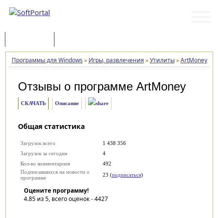
Программы
Статьи
Программы для Windows
»
Игры, развлечения
»
Утилиты
»
ArtMoney
»
О
Отзывы о программе
ArtMoney
СКАЧАТЬ
Описание
Общая статистика
Загрузок всего
1 438 356
Загрузок за сегодня
4
Кол-во комментариев
492
Подписавшихся на новости о
23 (
подписаться
)
программе
Оцените программу!
4.85
из 5, всего оценок -
4427