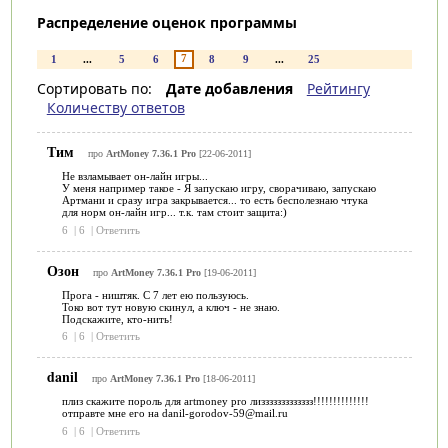
Распределение оценок программы
7
1
...
5
6
8
9
...
25
Сортировать по:
Дате добавления
Рейтингу
Количеству ответов
Тим
про
ArtMoney 7.36.1 Pro
[22-06-2011]
Не взламывает он-лайн игры...
У меня например такое - Я запускаю игру, сворачиваю, запускаю
Артмани и сразу игра закрывается... то есть бесполезнаю чтука
для норм он-лайн игр... т.к. там стоит защита:)
6
|
6
|
Ответить
Озон
про
ArtMoney 7.36.1 Pro
[19-06-2011]
Прога - ништяк. С 7 лет ею пользуюсь.
Токо вот тут новую скинул, а ключ - не знаю.
Подскажите, кто-нить!
6
|
6
|
Ответить
danil
про
ArtMoney 7.36.1 Pro
[18-06-2011]
плиз скажите пороль для artmoney pro лиззззззззззззз!!!!!!!!!!!!!!
отправте мне его на danil-gorodov-59@mail.ru
6
|
6
|
Ответить