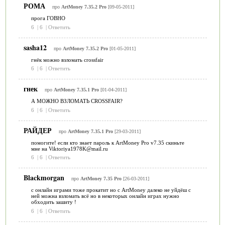
РОМА
про
ArtMoney 7.35.2 Pro
[09-05-2011]
прога ГОВНО
6
|
6
|
Ответить
sasha12
про
ArtMoney 7.35.2 Pro
[01-05-2011]
гнёк можно взломать crossfair
6
|
6
|
Ответить
гнек
про
ArtMoney 7.35.1 Pro
[01-04-2011]
А МОЖНО ВЗЛОМАТЬ CROSSFAIR?
6
|
6
|
Ответить
РАЙДЕР
про
ArtMoney 7.35.1 Pro
[29-03-2011]
помогите! если кто знает пароль к ArtMoney Pro v7.35 скиньте
мне на Viktoriya1978K@mail.ru
6
|
6
|
Ответить
Blackmorgan
про
ArtMoney 7.35 Pro
[26-03-2011]
с онлайн играми тоже прокатит но с ArtMoney далеко не уйдёш с
ней можна взломать всё но в некоторых онлайн играх нужно
обходить зашиту !
6
|
6
|
Ответить