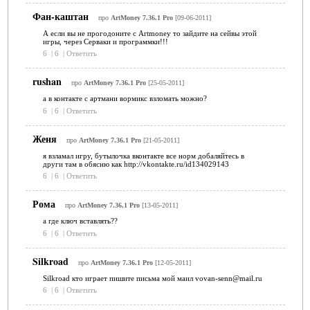
Фан-каштан
про
ArtMoney 7.36.1 Pro
[09-06-2011]
А если вы не прогодоните с Artmoney то зайдите на сейвы этой
игры, через Серваки и программки!!!
6
|
6
|
Ответить
rushan
про
ArtMoney 7.36.1 Pro
[25-05-2011]
а в контакте с артмани вормикс взломать можно?
6
|
6
|
Ответить
Женя
про
ArtMoney 7.36.1 Pro
[21-05-2011]
я взламал игру, бутылочка вконтакте все норм добаляйтесь в
други там в обясню как http://vkontakte.ru/id134029143
6
|
6
|
Ответить
Рома
про
ArtMoney 7.36.1 Pro
[13-05-2011]
а где ключ вставлять??
6
|
6
|
Ответить
Silkroad
про
ArtMoney 7.36.1 Pro
[12-05-2011]
Silkroad кто играет пишите письма мой маил vovan-senn@mail.ru
6
|
6
|
Ответить