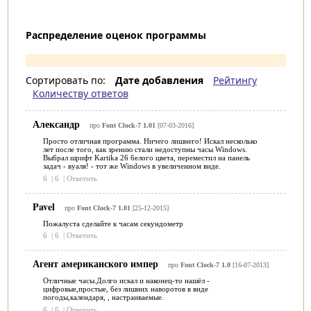
Распределение оценок программы
Сортировать по:
Дате добавления
Рейтингу
Количеству ответов
Александр
про
Font Clock-7 1.01
[07-03-2016]
Просто отличная программа. Ничего лишнего! Искал несколько
лет после того, как зрению стали недоступны часы Windows.
Выбрал шрифт Kartika 26 белого цвета, переместил на панель
задач - вуаля! - тот же Windows в увеличенном виде.
6
|
6
|
Ответить
Pavel
про
Font Clock-7 1.01
[25-12-2015]
Пожалуста сделайте к часам секундометр
6
|
6
|
Ответить
Агент американского импер
про
Font Clock-7 1.0
[16-07-2013]
Отличные часы.Долго искал и наконец-то нашёл -
цифровые,простые, без лишних наворотов в виде
погоды,календаря, , настраиваемые.
6
|
6
|
Ответить