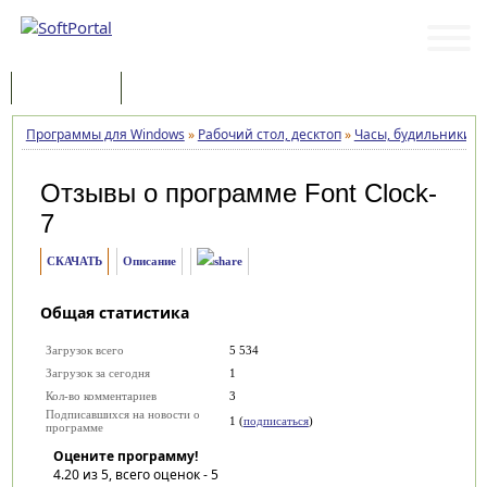
Программы
Статьи
Программы для Windows
»
Рабочий стол, десктоп
»
Часы, будильники
»
Отзывы о программе
Font Clock-
7
СКАЧАТЬ
Описание
Общая статистика
Загрузок всего
5 534
Загрузок за сегодня
1
Кол-во комментариев
3
Подписавшихся на новости о
1 (
подписаться
)
программе
Оцените программу!
4.20
из 5, всего оценок -
5