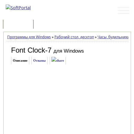
Программы
Статьи
Программы для Windows
»
Рабочий стол, десктоп
»
Часы, будильники
»
Font Clock-7
для Windows
Описание
Отзывы