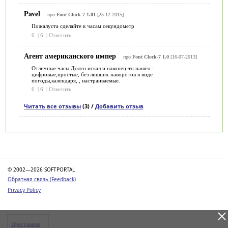
Pavel
про
Font Clock-7 1.01
[25-12-2015]
Пожалуста сделайте к часам секундометр
6
|
6
|
Ответить
Агент американского импер
про
Font Clock-7 1.0
[16-07-2013]
Отличные часы.Долго искал и наконец-то нашёл -
цифровые,простые, без лишних наворотов в виде
погоды,календаря, , настраиваемые.
6
|
6
|
Ответить
Читать все отзывы
(3) /
Добавить отзыв
Категории
© 2002—2026 SOFTPORTAL
Обратная связь (Feedback)
Privacy Policy
Программы