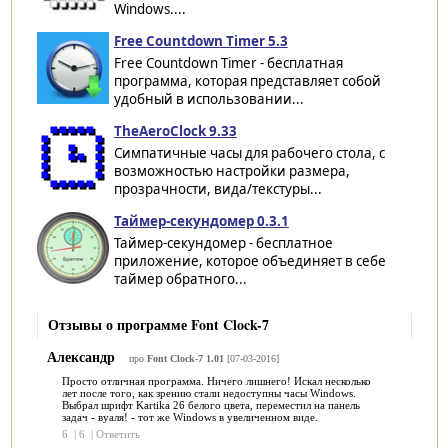
Windows....
Free Countdown Timer 5.3
Free Countdown Timer - бесплатная
программа, которая представляет собой
удобный в использовании...
TheAeroClock 9.33
Симпатичные часы для рабочего стола, с
возможностью настройки размера,
прозрачности, вида/текстуры...
Таймер-секундомер 0.3.1
Таймер-секундомер - бесплатное
приложение, которое объединяет в себе
таймер обратного...
Отзывы о программе Font Clock-7
Александр
про
Font Clock-7 1.01
[07-03-2016]
Просто отличная программа. Ничего лишнего! Искал несколько
лет после того, как зрению стали недоступны часы Windows.
Выбрал шрифт Kartika 26 белого цвета, переместил на панель
задач - вуаля! - тот же Windows в увеличенном виде.
6
|
6
|
Ответить