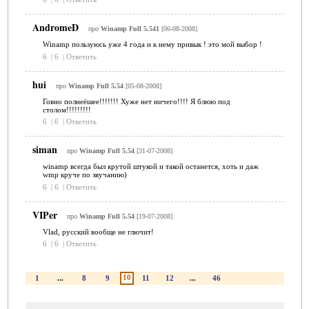
AndromeD
про
Winamp Full 5.541
[06-08-2008]
Winamp пользуюсь уже 4 года и к нему привык ! это мой выбор !
6
|
6
|
Ответить
hui
про
Winamp Full 5.54
[05-08-2008]
Говно полнеёшее!!!!!!! Хуже нет ничего!!!! Я блюю под
столом!!!!!!!!!
6
|
6
|
Ответить
siman
про
Winamp Full 5.54
[31-07-2008]
winamp всегда был крутой штукой и такой останется, хоть и даж
wmp круче по звучанию)
6
|
6
|
Ответить
VIPer
про
Winamp Full 5.54
[19-07-2008]
Vlad, русский вообще не глючит!
6
|
6
|
Ответить
10
1
...
8
9
11
12
...
46