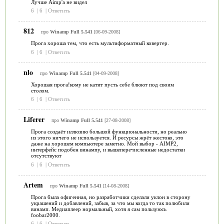
Лучше Aimp'a не видел
6
|
6
|
Ответить
812
про
Winamp Full 5.541
[06-09-2008]
Прога хороша тем, что есть мультиформатный ковертер.
6
|
6
|
Ответить
nlo
про
Winamp Full 5.541
[04-09-2008]
Хорошая прога!кому не катит пусть себе блюют под своим
столом.
6
|
6
|
Ответить
Liferer
про
Winamp Full 5.541
[27-08-2008]
Прога создаёт иллюзию большой функциональности, но реально
из этого ничего не используется. И ресурсы жрёт жестоко, это
даже на хорошем компьютере заметно. Мой выбор - AIMP2,
интерфейс подобен винампу, и вышеперечисленные недостатки
отсутствуют
6
|
6
|
Ответить
Artem
про
Winamp Full 5.541
[14-08-2008]
Прога была офигенная, но разработчики сделали уклон в сторону
украшений и добавлений, забыв, за что мы когда то так полюбили
винамп. Медиаплеер нормальный, хотя я сам пользуюсь
foobar2000.
6
|
6
|
Ответить