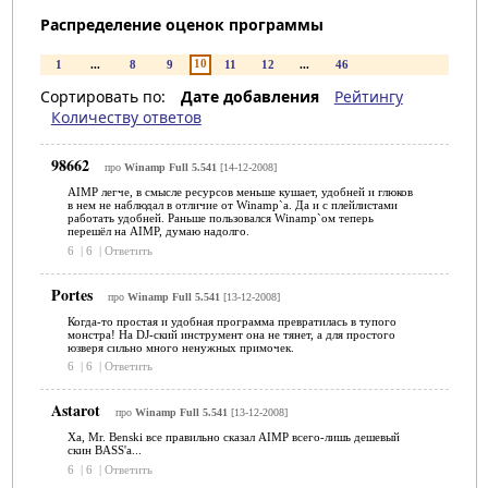
Распределение оценок программы
10
1
...
8
9
11
12
...
46
Сортировать по:
Дате добавления
Рейтингу
Количеству ответов
98662
про
Winamp Full 5.541
[14-12-2008]
AIMP легче, в смысле ресурсов меньше кушает, удобней и глюков
в нем не наблюдал в отличие от Winamp`а. Да и с плейлистами
работать удобней. Раньше пользовался Winamp`ом теперь
перешёл на AIMP, думаю надолго.
6
|
6
|
Ответить
Portes
про
Winamp Full 5.541
[13-12-2008]
Когда-то простая и удобная программа превратилась в тупого
монстра! На DJ-ский инструмент она не тянет, а для простого
юзверя сильно много ненужных примочек.
6
|
6
|
Ответить
Astarot
про
Winamp Full 5.541
[13-12-2008]
Ха, Mr. Benski все правильно сказал AIMP всего-лишь дешевый
скин BASS'a...
6
|
6
|
Ответить