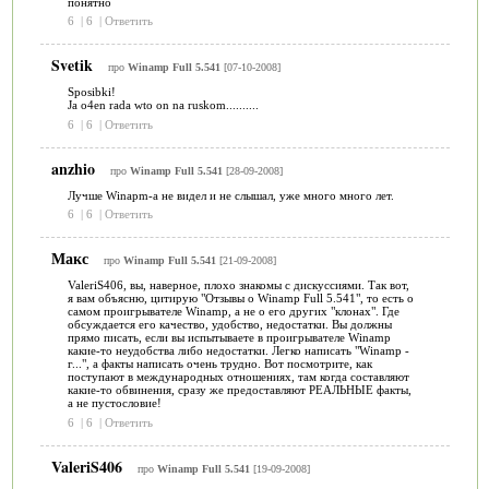
понятно
6
|
6
|
Ответить
Svetik
про
Winamp Full 5.541
[07-10-2008]
Sposibki!
Ja o4en rada wto on na ruskom..........
6
|
6
|
Ответить
anzhio
про
Winamp Full 5.541
[28-09-2008]
Лучше Winapm-а не видел и не слышал, уже много много лет.
6
|
6
|
Ответить
Макс
про
Winamp Full 5.541
[21-09-2008]
ValeriS406, вы, наверное, плохо знакомы с дискуссиями. Так вот,
я вам объясню, цитирую "Отзывы о Winamp Full 5.541", то есть о
самом проигрывателе Winamp, а не о его других "клонах". Где
обсуждается его качество, удобство, недостатки. Вы должны
прямо писать, если вы испытываете в проигрывателе Winamp
какие-то неудобства либо недостатки. Легко написать "Winamp -
г...", а факты написать очень трудно. Вот посмотрите, как
поступают в международных отношениях, там когда составляют
какие-то обвинения, сразу же предоставляют РЕАЛЬНЫЕ факты,
а не пустословие!
6
|
6
|
Ответить
ValeriS406
про
Winamp Full 5.541
[19-09-2008]