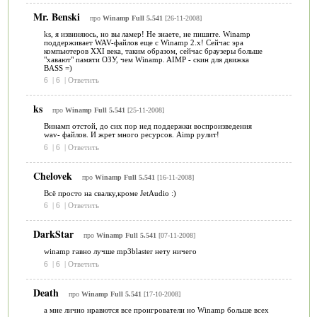
Mr. Benski
про
Winamp Full 5.541
[26-11-2008]
ks, я извиняюсь, но вы ламер! Не знаете, не пишите. Winamp
поддерживает WAV-файлов еще с Winamp 2.x! Сейчас эра
компьютеров XXI века, таким образом, сейчас браузеры больше
"хавают" памяти ОЗУ, чем Winamp. AIMP - скин для движка
BASS =)
6
|
6
|
Ответить
ks
про
Winamp Full 5.541
[25-11-2008]
Винамп отстой, до сих пор нед поддержки воспроизведения
wav- файлов. И жрет много ресурсов. Aimp рулит!
6
|
6
|
Ответить
Chelovek
про
Winamp Full 5.541
[16-11-2008]
Всё просто на свалку,кроме JetAudio :)
6
|
6
|
Ответить
DarkStar
про
Winamp Full 5.541
[07-11-2008]
winamp гавно лучше mp3blaster нету ничего
6
|
6
|
Ответить
Death
про
Winamp Full 5.541
[17-10-2008]
а мне лично нравются все проигрователи но Winamp больше всех