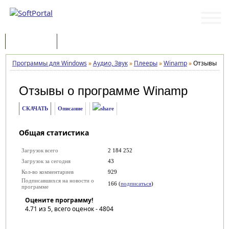
Программы
Статьи
Программы для Windows
»
Аудио, Звук
»
Плееры
»
Winamp
»
Отзывы
Отзывы о программе
Winamp
СКАЧАТЬ
Описание
Общая статистика
Загрузок всего
2 184 252
Загрузок за сегодня
43
Кол-во комментариев
929
Подписавшихся на новости о
166 (
подписаться
)
программе
Оцените программу!
4.71
из 5, всего оценок -
4804