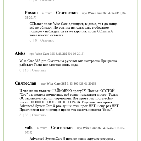
Роман
Святослав
в ответ
про
Wise Care 365 4.56.431
[16-
03-2017]
CCleaner после Wise Care дочищает, видимо, тот до конца
всё не убирает. Но если их использовать в обратном
порядке - наблюдается та же картина: после CCleanerА
тоже кое-что остаётся.
6
|
6
|
Ответить
Aleks
про
Wise Care 365 3.46.305
[01-03-2015]
Wise Care 365 pro.Скачать на русском она настроена.Прекрасно
работает.Толко кое галочки снять нада.
8
|
16
|
Ответить
Святослав
про
Wise Care 365 3.43.300
[28-01-2015]
И что же вы хвалите ФЕЙКОВУЮ прогу??? Полный ОТСТОЙ.
"Сто" раз подряд почистишь-всё равно показывает мусор. Только
ОС захламляет своими тормозами. Вот прога так прога-zclnr-
чистит ПОЛНОСТЬЮ С ОДНОГО РАЗА. Ещё классная прога
Advanced SystemCare 8 pro-лучше этих прог НЕТ и ещё раз НЕТ.
Практически все чистящие проги так сказать испытал "боем".
8
|
33
|
Ответить
volk
Святослав
в ответ
про
Wise Care 365 4.85.467
[14-05-
2018]
Advanced SystemCare 8 полное говно жрущее ресурсы .