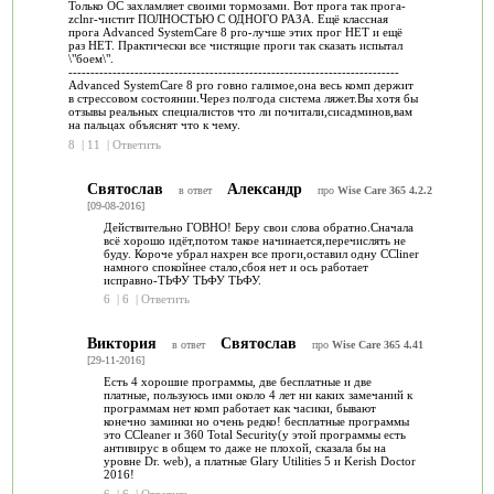
Только ОС захламляет своими тормозами. Вот прога так прога-
zclnr-чистит ПОЛНОСТЬЮ С ОДНОГО РАЗА. Ещё классная
прога Advanced SystemCare 8 pro-лучше этих прог НЕТ и ещё
раз НЕТ. Практически все чистящие проги так сказать испытал
\"боем\".
---------------------------------------------------------------------------
Advanced SystemCare 8 pro говно галимое,она весь комп держит
в стрессовом состоянии.Через полгода система ляжет.Вы хотя бы
отзывы реальных специалистов что ли почитали,сисадминов,вам
на пальцах объяснят что к чему.
8
|
11
|
Ответить
Святослав
Александр
в ответ
про
Wise Care 365 4.2.2
[09-08-2016]
Действительно ГОВНО! Беру свои слова обратно.Сначала
всё хорошо идёт,потом такое начинается,перечислять не
буду. Короче убрал нахрен все проги,оставил одну CCliner
намного спокойнее стало,сбоя нет и ось работает
исправно-ТЬФУ ТЬФУ ТЬФУ.
6
|
6
|
Ответить
Виктория
Святослав
в ответ
про
Wise Care 365 4.41
[29-11-2016]
Есть 4 хорошие программы, две бесплатные и две
платные, пользуюсь ими около 4 лет ни каких замечаний к
программам нет комп работает как часики, бывают
конечно заминки но очень редко! бесплатные программы
это CCleaner и 360 Total Security(у этой программы есть
антивирус в общем то даже не плохой, сказала бы на
уровне Dr. web), а платные Glary Utilities 5 и Kerish Doctor
2016!
6
|
6
|
Ответить