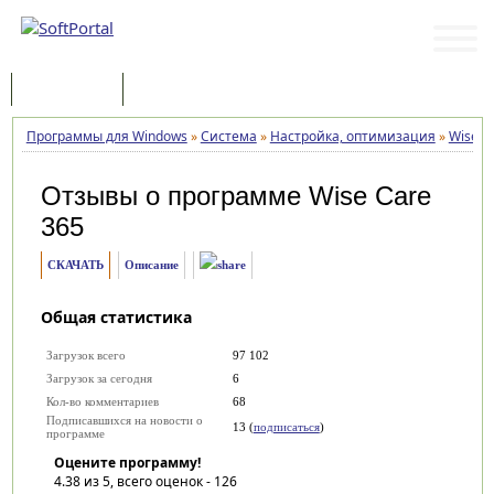
Программы
Статьи
Программы для Windows
»
Система
»
Настройка, оптимизация
»
Wise C
Отзывы о программе
Wise Care
365
СКАЧАТЬ
Описание
Общая статистика
Загрузок всего
97 102
Загрузок за сегодня
6
Кол-во комментариев
68
Подписавшихся на новости о
13 (
подписаться
)
программе
Оцените программу!
4.38
из 5, всего оценок -
126