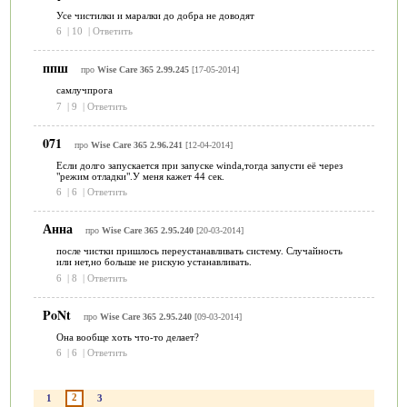
Усе чистилки и маралки до добра не доводят
6
|
10
|
Ответить
ппш
про
Wise Care 365 2.99.245
[17-05-2014]
самлучпрога
7
|
9
|
Ответить
071
про
Wise Care 365 2.96.241
[12-04-2014]
Если долго запускается при запуске winda,тогда запусти её через
"режим отладки".У меня кажет 44 сек.
6
|
6
|
Ответить
Анна
про
Wise Care 365 2.95.240
[20-03-2014]
после чистки пришлось переустанавливать систему. Случайность
или нет,но больше не рискую устанавливать.
6
|
8
|
Ответить
PoNt
про
Wise Care 365 2.95.240
[09-03-2014]
Она вообще хоть что-то делает?
6
|
6
|
Ответить
2
1
3