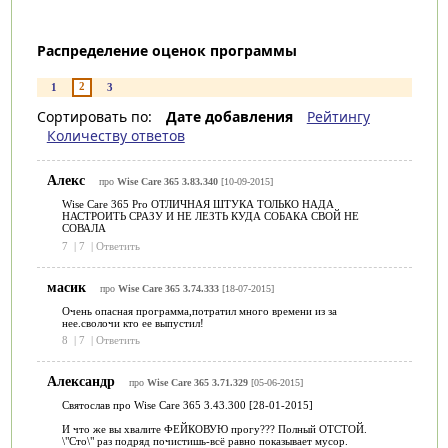
Распределение оценок программы
2
1
3
Сортировать по:
Дате добавления
Рейтингу
Количеству ответов
Алекс
про
Wise Care 365 3.83.340
[10-09-2015]
Wise Care 365 Pro ОТЛИЧНАЯ ШТУКА ТОЛЬКО НАДА
НАСТРОИТЬ СРАЗУ И НЕ ЛЕЗТЬ КУДА СОБАКА СВОЙ НЕ
СОВАЛА
7
|
7
|
Ответить
масик
про
Wise Care 365 3.74.333
[18-07-2015]
Очень опасная программа,потратил много времени из за
нее.сволочи кто ее выпустил!
8
|
7
|
Ответить
Александр
про
Wise Care 365 3.71.329
[05-06-2015]
Святослав про Wise Care 365 3.43.300 [28-01-2015]
И что же вы хвалите ФЕЙКОВУЮ прогу??? Полный ОТСТОЙ.
\"Сто\" раз подряд почистишь-всё равно показывает мусор.