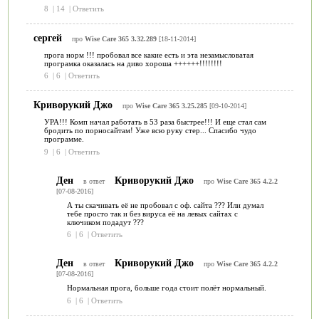
8
|
14
|
Ответить
сергей
про
Wise Care 365 3.32.289
[18-11-2014]
прога норм !!! пробовал все какие есть и эта незамысловатая
програмка оказалась на диво хороша ++++++!!!!!!!!
6
|
6
|
Ответить
Криворукий Джо
про
Wise Care 365 3.25.285
[09-10-2014]
УРА!!! Комп начал работать в 53 раза быстрее!!! И еще стал сам
бродить по порносайтам! Уже всю руку стер... Спасибо чудо
программе.
9
|
6
|
Ответить
Ден
Криворукий Джо
в ответ
про
Wise Care 365 4.2.2
[07-08-2016]
А ты скачивать её не пробовал с оф. сайта ??? Или думал
тебе просто так и без вируса её на левых сайтах с
ключиком подадут ???
6
|
6
|
Ответить
Ден
Криворукий Джо
в ответ
про
Wise Care 365 4.2.2
[07-08-2016]
Нормальная прога, больше года стоит полёт нормальный.
6
|
6
|
Ответить