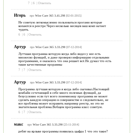
7
|
6
|
Ответить
Игорь
про
Wise Care 365 3.41.298
[02-01-2015]
Не советую легкомысленно пользоваться прогами которые
копаются в реестре.Через несколько месяцев ваш комп начнет
чудить.
6
|
6
|
Ответить
Артур
про
Wise Care 365 3.33.290
[07-12-2014]
Лутчшая программа которую когда либо видел у нее есть
множесво функций, и даже проверял информацию отдельными
программами, и оказалось что она решает всё.Не думал что есть
такие качественные прораммы
7
|
7
|
Ответить
Артур
про
Wise Care 365 3.33.290
[07-12-2014]
Программа лутчшая которую я когда либо скачивал.Настоящий
комбайн сочетающий в себе много полезных функций, да
безусуловно если тут всего понемножку программа не может
сделать каждую операцию в совершенстве и следовательно, не
все проблемы может исправить например реестр, но это не
значительная проблема.Вобщем программа класс советую.
6
|
7
|
Ответить
макс
про
Wise Care 365 3.33.290
[25-11-2014]
ребят на ярлыке программы появилась цыфра 1 что это такое?