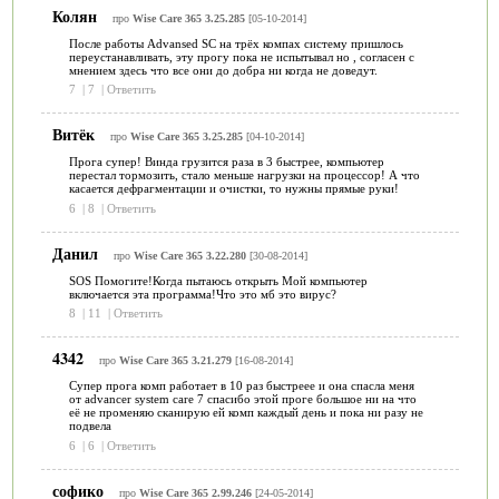
Колян
про
Wise Care 365 3.25.285
[05-10-2014]
После работы Advansed SC на трёх компах систему пришлось
переустанавливать, эту прогу пока не испытывал но , согласен с
мнением здесь что все они до добра ни когда не доведут.
7
|
7
|
Ответить
Витёк
про
Wise Care 365 3.25.285
[04-10-2014]
Прога супер! Винда грузится раза в 3 быстрее, компьютер
перестал тормозить, стало меньше нагрузки на процессор! А что
касается дефрагментации и очистки, то нужны прямые руки!
6
|
8
|
Ответить
Данил
про
Wise Care 365 3.22.280
[30-08-2014]
SOS Помогите!Когда пытаюсь открыть Мой компьютер
включается эта программа!Что это мб это вирус?
8
|
11
|
Ответить
4342
про
Wise Care 365 3.21.279
[16-08-2014]
Супер прога комп работает в 10 раз быстреее и она спасла меня
от advancer system care 7 спасибо этой проге большое ни на что
её не променяю сканирую ей комп каждый день и пока ни разу не
подвела
6
|
6
|
Ответить
софико
про
Wise Care 365 2.99.246
[24-05-2014]