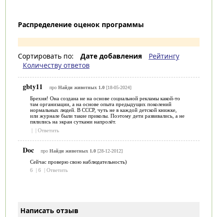
Распределение оценок программы
Сортировать по:
Дате добавления
Рейтингу
Количеству ответов
gbty11
про
Найди животных 1.0
[18-05-2024]
Брехня! Она создана не на основе социальной рекламы какой-то
там организации, а на основе опыта предыдущих поколений
нормальных людей. В СССР, чуть не в каждой детской книжке,
или журнале были такие приколы. Поэтому дети развивались, а не
пялились на экран сутками напролёт.
|
|
Ответить
Doc
про
Найди животных 1.0
[28-12-2012]
Сейчас проверю свою наблюдательность)
6
|
6
|
Ответить
Написать отзыв