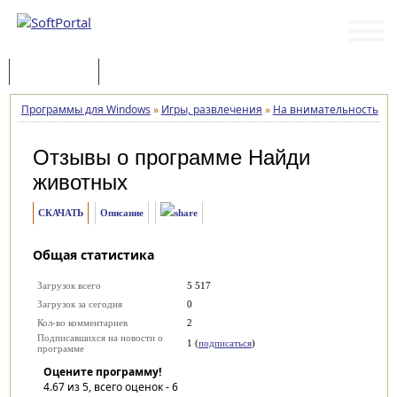
Программы
Статьи
Программы для Windows
»
Игры, развлечения
»
На внимательность
»
Н
Отзывы о программе
Найди
животных
СКАЧАТЬ
Описание
Общая статистика
Загрузок всего
5 517
Загрузок за сегодня
0
Кол-во комментариев
2
Подписавшихся на новости о
1 (
подписаться
)
программе
Оцените программу!
4.67
из 5, всего оценок -
6