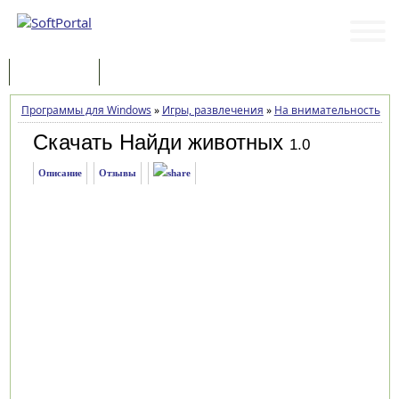
Программы
Статьи
Программы для Windows
»
Игры, развлечения
»
На внимательность
»
Н
Скачать Найди животных
1.0
Описание
Отзывы