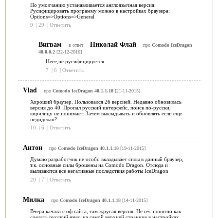
По умолчанию устанавливается англоязычная версия.
Русифицировать программу можно в настройках браузера:
Options=>Options=>General
9
|
29
|
Ответить
Вигвам
Николай Флай
в ответ
про
Comodo IceDragon
48.0.0.2
[22-12-2016]
Неее,не русифицируется.
7
|
6
|
Ответить
Vlad
про
Comodo IceDragon 40.1.1.18
[21-11-2015]
Хороший браузер. Пользовался 26 версией. Недавно обновилась
версия до 40. Пропал русский интерфейс, поиск по-русски,
кирилицу не понимает. Зачем выкладывать и обновлять если еще
недоделан?
10
|
6
|
Ответить
Антон
про
Comodo IceDragon 40.1.1.18
[19-11-2015]
Думаю разработчик не особо вкладывает силы в данный браузер,
т.к. основные силы брошены на Comodo Dragon. Отсюда и
выливаются все негативные последствия работы IceDragon
20
|
7
|
Ответить
Милка
про
Comodo IceDragon 40.1.1.18
[14-11-2015]
Вчера качала с оф сайта, там жругая версия. Не оч. понятно как
сделать русский язык, на самой верхней странице в настройках