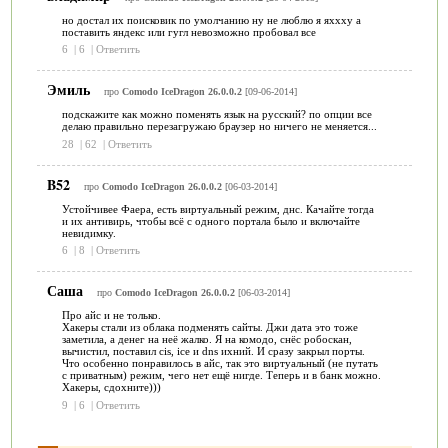
но достал их поисковик по умолчанию ну не люблю я яххху а
поставить яндекс или гугл невозможно пробовал все
6
|
6
|
Ответить
Эмиль
про
Comodo IceDragon 26.0.0.2
[09-06-2014]
подскажите как можно поменять язык на русский? по опции все
делаю правильно перезагружаю браузер но ничего не меняется...
28
|
62
|
Ответить
B52
про
Comodo IceDragon 26.0.0.2
[06-03-2014]
Устойчивее Фаера, есть виртуальный режим, днс. Качайте тогда
и их антивирь, чтобы всё с одного портала было и включайте
невидимку.
6
|
8
|
Ответить
Саша
про
Comodo IceDragon 26.0.0.2
[06-03-2014]
Про айс и не только.
Хакеры стали из облака подменять сайты. Джи дата это тоже
заметила, а денег на неё жалко. Я на комодо, снёс робоскан,
вычистил, поставил cis, ice и dns ихний. И сразу закрыл порты.
Что особенно понравилось в айс, так это виртуальный (не путать
с приватным) режим, чего нет ещё нигде. Теперь и в банк можно.
Хакеры, сдохните)))
9
|
6
|
Ответить