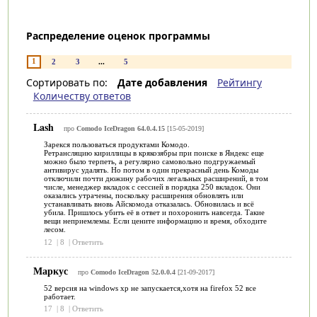
Распределение оценок программы
1
2
3
...
5
Сортировать по:
Дате добавления
Рейтингу
Количеству ответов
Lash
про
Comodo IceDragon 64.0.4.15
[15-05-2019]
Зарекся пользоваться продуктами Комодо.
Ретрансляцию кириллицы в крякозябры при поиске в Яндекс еще
можно было терпеть, а регулярно самовольно подгружаемый
антивирус удалять. Но потом в один прекрасный день Комоды
отключили почти дюжину рабочих легальных расширений, в том
числе, менеджер вкладок с сессией в порядка 250 вкладок. Они
оказались утрачены, поскольку расширения обновлять или
устанавливать вновь Айскомода отказалась. Обновилась и всё
убила. Пришлось убить её в ответ и похоронить навсегда. Такие
вещи неприемлемы. Если цените информацию и время, обходите
лесом.
12
|
8
|
Ответить
Маркус
про
Comodo IceDragon 52.0.0.4
[21-09-2017]
52 версия на windows xp не запускается,хотя на firefox 52 все
работает.
17
|
8
|
Ответить