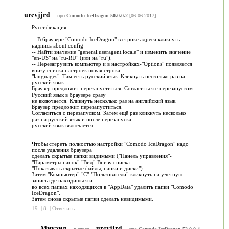
urcvjjrd
про
Comodo IceDragon 50.0.0.2
[06-06-2017]
Руссификация:
-- В браузере "Comodo IceDragon" в строке адреса кликнуть
надпись about:config
-- Найти значение "general.useragent.locale" и изменить значение
"en-US" на "ru-RU" (или на "ru").
-- Перезагрузить компьютер и в настройках-"Options" появляется
внизу списка настроек новая строка
"languages". Там есть русский язык. Кликнуть несколько раз на
русский язык.
Браузер предложит перезапуститься. Согласиться с перезапуском.
Русский язык в браузере сразу
не включается. Кликнуть несколько раз на английский язык.
Браузер предложит перезапуститься.
Согласиться с перезапуском. Затем ещё раз кликнуть несколько
раз на русский язык и после перезапуска
русский язык включается.
Чтобы стереть полностью настройки "Comodo IceDragon" надо
после удаления браузера
сделать скрытые папки видимыми ("Панель управления"-
"Параметры папок"-"Вид"-Внизу списка
"Показывать скрытые файлы, папки и диски").
Затем "Компьютер"-"С"-"Пользователи"-кликнуть на учётную
запись где находишься и
во всех папках находящихся в "AppData" удалить папки "Comodo
IceDragon".
Затем снова скрытые папки сделать невидимыми.
19
|
8
|
Ответить
Михаил
urcvjjrd