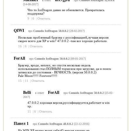
в ответ
про
Comodo IceDragon 52.0.0.4
[14-08-2017]
Что то IceDragon давно не обновляется. Прекратилась
поддержка?
9
|
6
|
Ответить
QIWI
про
Comodo IceDragon 50.0.0.2
[28-02-2017]
Несколько проблемный браузер с руссификацией,лучшая версия
скорее всего для ХР и win7 47.0.0.2 -там все хорошо работало.
16
|
6
|
Ответить
ForAll
про
Comodo IceDragon 50.0.0.2
[09-01-2017]
Браузер, вроде, неплох, но спустя несколько недель
использования стал ПОЛНЫМ тормозом при загрузке, да и поиск
затянулся до состояния - ВЕЧНОСТЬ. (версия 50.0.0.2)
Pale Moon!!!!! Forevere!!!!!
15
|
11
|
Ответить
Belli
ForAll
в ответ
про
Comodo IceDragon 50.0.0.2
[25-02-
2017]
47.0.0.2 хорошая версия,руссифицируется,работает в win
xp.
11
|
6
|
Ответить
Павел 1
про
Comodo IceDragon 48.0.0.2
[22-12-2016]
На WIN XP мутно ведет себя:45 версия упорно не