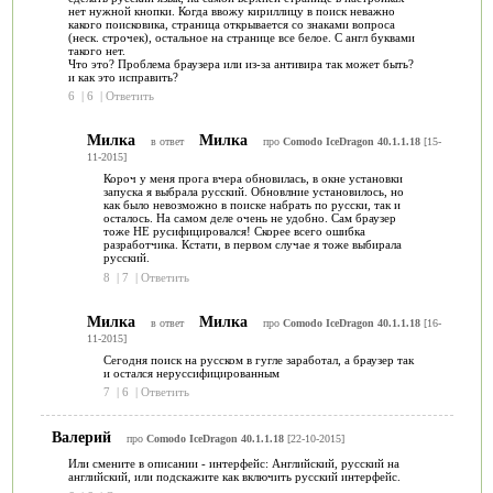
нет нужной кнопки. Когда ввожу кириллицу в поиск неважно
какого поисковика, страница открывается со знаками вопроса
(неск. строчек), остальное на странице все белое. С англ буквами
такого нет.
Что это? Проблема браузера или из-за антивира так может быть?
и как это исправить?
6
|
6
|
Ответить
Милка
Милка
в ответ
про
Comodo IceDragon 40.1.1.18
[15-
11-2015]
Короч у меня прога вчера обновилась, в окне установки
запуска я выбрала русский. Обновлние установилось, но
как было невозможно в поиске набрать по русски, так и
осталось. На самом деле очень не удобно. Сам браузер
тоже НЕ русифицировался! Скорее всего ошибка
разработчика. Кстати, в первом случае я тоже выбирала
русский.
8
|
7
|
Ответить
Милка
Милка
в ответ
про
Comodo IceDragon 40.1.1.18
[16-
11-2015]
Cегодня поиск на русском в гугле заработал, а браузер так
и остался неруссифицированным
7
|
6
|
Ответить
Валерий
про
Comodo IceDragon 40.1.1.18
[22-10-2015]
Или смените в описании - интерфейс: Английский, русский на
английский, или подскажите как включить русский интерфейс.