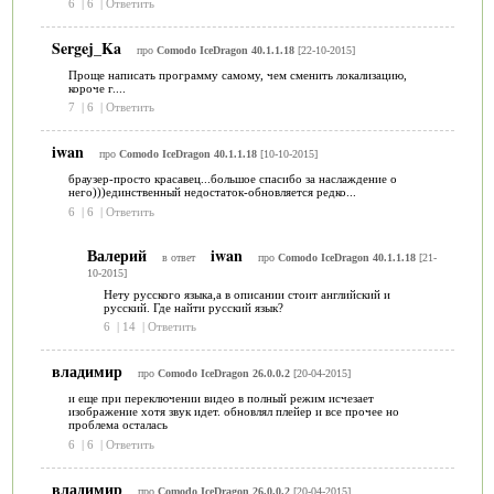
6
|
6
|
Ответить
Sergej_Ka
про
Comodo IceDragon 40.1.1.18
[22-10-2015]
Проще написать программу самому, чем сменить локализацию,
короче г....
7
|
6
|
Ответить
iwan
про
Comodo IceDragon 40.1.1.18
[10-10-2015]
браузер-просто красавец...большое спасибо за наслаждение о
него)))единственный недостаток-обновляется редко...
6
|
6
|
Ответить
Валерий
iwan
в ответ
про
Comodo IceDragon 40.1.1.18
[21-
10-2015]
Нету русского языка,а в описании стоит английский и
русский. Где найти русский язык?
6
|
14
|
Ответить
владимир
про
Comodo IceDragon 26.0.0.2
[20-04-2015]
и еще при переключении видео в полный режим исчезает
изображение хотя звук идет. обновлял плейер и все прочее но
проблема осталась
6
|
6
|
Ответить
владимир
про
Comodo IceDragon 26.0.0.2
[20-04-2015]