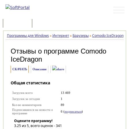
Программы
Статьи
Программы для Windows
»
Интернет
»
Браузеры
»
Comodo IceDragon
»
Отзывы о программе
Comodo
IceDragon
СКАЧАТЬ
Описание
Общая статистика
Загрузок всего
13 469
Загрузок за сегодня
1
Кол-во комментариев
89
Подписавшихся на новости о
6 (
подписаться
)
программе
Оцените программу!
3.25
из 5, всего оценок -
341