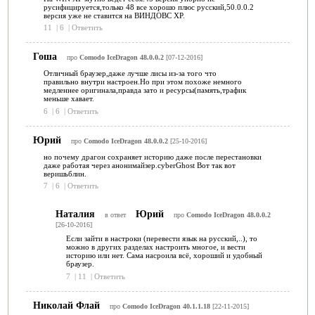
русифицируется,только 48 все хорошо плюс русский,50.0.0.2
версия уже не ставится на ВИНДОВС ХР.
11
|
6
|
Ответить
Гоша
про
Comodo IceDragon 48.0.0.2
[07-12-2016]
Отличный браузер,даже лучше лисы из-за того что
правильно внутри настроен.Но при этом похоже немного
медленнее оригинала,правда зато и ресурсы(память,трафик
меньше хавает.
6
|
6
|
Ответить
Юрий
про
Comodo IceDragon 48.0.0.2
[25-10-2016]
но почему драгон сохраняет историю даже после перестановки
даже работая через анонимайзер.cyberGhost Вот так вот
веришьблин.
7
|
6
|
Ответить
Наталия
Юрий
в ответ
про
Comodo IceDragon 48.0.0.2
[26-10-2016]
Если зайти в настроки (перевести язык на русский,..), то
можно в других разделах настроить многое, и вести
историю или нет. Сама насроила всё, хороший и удобный
браузер.
7
|
11
|
Ответить
Николай Флай
про
Comodo IceDragon 40.1.1.18
[22-11-2015]