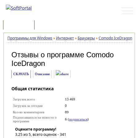
Программы
Статьи
Программы для Windows
»
Интернет
»
Браузеры
»
Comodo IceDragon
»
Отзывы о программе
Comodo
IceDragon
СКАЧАТЬ
Описание
Общая статистика
Загрузок всего
13 469
Загрузок за сегодня
0
Кол-во комментариев
89
Подписавшихся на новости о
6 (
подписаться
)
программе
Оцените программу!
3.25
из 5, всего оценок -
341