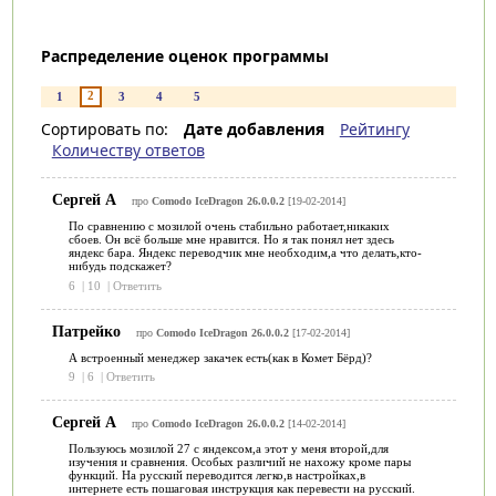
Распределение оценок программы
2
1
3
4
5
Сортировать по:
Дате добавления
Рейтингу
Количеству ответов
Сергей А
про
Comodo IceDragon 26.0.0.2
[19-02-2014]
По сравнению с мозилой очень стабильно работает,никаких
сбоев. Он всё больше мне нравится. Но я так понял нет здесь
яндекс бара. Яндекс переводчик мне необходим,а что делать,кто-
нибудь подскажет?
6
|
10
|
Ответить
Патрейко
про
Comodo IceDragon 26.0.0.2
[17-02-2014]
А встроенный менеджер закачек есть(как в Комет Бёрд)?
9
|
6
|
Ответить
Сергей А
про
Comodo IceDragon 26.0.0.2
[14-02-2014]
Пользуюсь мозилой 27 с яндексом,а этот у меня второй,для
изучения и сравнения. Особых различий не нахожу кроме пары
функций. На русский переводится легко,в настройках,в
интернете есть пошаговая инструкция как перевести на русский.