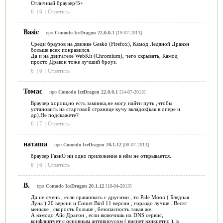
Отличный браузер!5+
6
|
6
|
Ответить
Basic
про
Comodo IceDragon 22.0.0.1
[19-07-2013]
Среди браузов на движке Gesko (Firefox), Камод Ледяной Дракон
больше всех понравился.
Да и на двигателе WebKit (Chromium), чего скрывать, Камод
просто Дракон тоже лучший броуз.
6
|
6
|
Ответить
Томас
про
Comodo IceDragon 22.0.0.1
[14-07-2013]
Браузер хорош,но есть заминка,не могу найти путь ,чтобы
установить на стартовой странице кучу вкладок(как в опере и
др).Не подскажете?
6
|
7
|
Ответить
наташа
про
Comodo IceDragon 20.1.12
[08-07-2013]
браузер ГавнО ни одно приложение в нём не открывается.
8
|
6
|
Ответить
В.
про
Comodo IceDragon 20.1.12
[18-04-2013]
Да не очень , если сравнивать с другими , то Pale Moon ( Бледная
Луна ) 20 версии и Comet Bird 11 версии , гораздо лучше . Весят
меньше , скорость больше , безопасность такая же.
А комодо Айс Драгон , если включишь их DNS сервис,
конфликтует с основным антивирусом ( виснет конкретно ), в