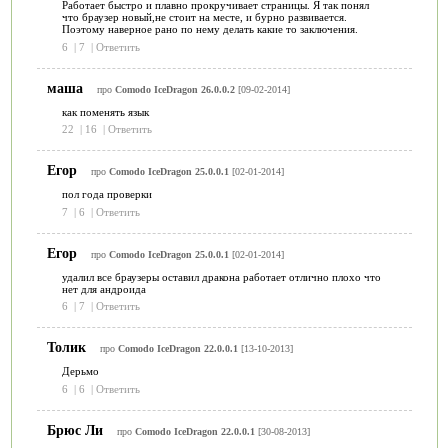
Работает быстро и плавно прокручивает страницы. Я так понял
что браузер новый,не стоит на месте, и бурно развивается.
Поэтому наверное рано по нему делать какие то заключения.
6
|
7
|
Ответить
маша
про
Comodo IceDragon 26.0.0.2
[09-02-2014]
как поменять язык
22
|
16
|
Ответить
Егор
про
Comodo IceDragon 25.0.0.1
[02-01-2014]
пол года проверки
7
|
6
|
Ответить
Егор
про
Comodo IceDragon 25.0.0.1
[02-01-2014]
удалил все браузеры оставил дракона работает отлично плохо что
нет для андроида
6
|
7
|
Ответить
Толик
про
Comodo IceDragon 22.0.0.1
[13-10-2013]
Дерьмо
6
|
6
|
Ответить
Брюс Ли
про
Comodo IceDragon 22.0.0.1
[30-08-2013]