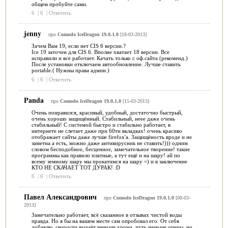
общем пробуйте сами.
6
|
6
|
Ответить
jenny
про
Comodo IceDragon 19.0.1.0
[18-03-2013]
Зачем Вам 19, если нет CIS 6 версии.?
Ice 19 заточен для CIS 6. Вполне хватает 18 версии. Все
исправили и все работает. Качать только с оф.сайта (рекоменд.)
После установки отключаем автообновление. Лучше ставить
portable.( Нужны права админ.)
6
|
6
|
Ответить
Panda
про
Comodo IceDragon 19.0.1.0
[15-03-2013]
Очень понравился, красивый, удобный, достаточно быстрый,
очень хорошо защищённый. Стабильный, неее даже очень
стабильный! С системой быстро и стабильно работает, в
интернете не слетает даже при 60ти вкладках! очень красиво
отображает сайты даже лучше firefox'a. Защищёность вроде и не
заметна а есть, можно даже антивирусник не ставить!))) одним
словом бесподобное, бесценное, замечательное творение! такие
программы как правило платные, а тут ещё и на шару! ай по
всему земному шару мы прокатимся на шару =) и в заключение
КТО НЕ СКАЧАЕТ ТОТ ДУРАК! :D
6
|
6
|
Ответить
Павел Александрович
про
Comodo IceDragon 19.0.1.0
[08-03-
2013]
Замечательно работает, всё сказанное в отзывах чистой воды
правда. Но я бы на вашем месте сам опробовал его. От себя
добавлю, скорости выдаёт меньше хрома, чуть меньше оперы, но