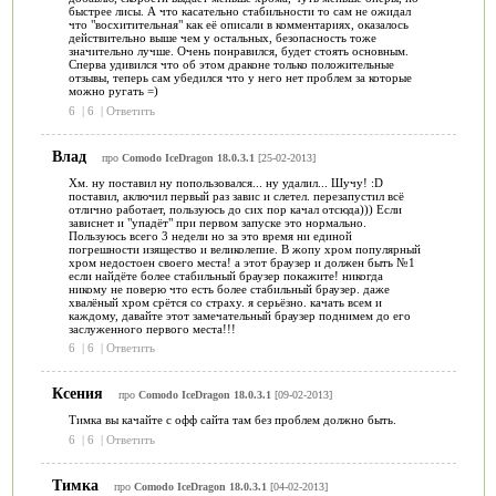
быстрее лисы. А что касательно стабильности то сам не ожидал
что "восхитительная" как её описали в комментариях, оказалось
действительно выше чем у остальных, безопасность тоже
значительно лучше. Очень понравился, будет стоять основным.
Сперва удивился что об этом драконе только положительные
отзывы, теперь сам убедился что у него нет проблем за которые
можно ругать =)
6
|
6
|
Ответить
Влад
про
Comodo IceDragon 18.0.3.1
[25-02-2013]
Хм. ну поставил ну попользовался... ну удалил... Шучу! :D
поставил, аключил первый раз завис и слетел. перезапустил всё
отлично работает, пользуюсь до сих пор качал отсюда))) Если
зависнет и "упадёт" при первом запуске это нормально.
Пользуюсь всего 3 недели но за это время ни единой
погрешности изящество и великолепие. В жопу хром популярный
хром недостоен своего места! а этот браузер и должен быть №1
если найдёте более стабильный браузер покажите! никогда
никому не поверю что есть более стабильный браузер. даже
хвалёный хром срётся со страху. я серьёзно. качать всем и
каждому, давайте этот замечательный браузер поднимем до его
заслуженного первого места!!!
6
|
6
|
Ответить
Ксения
про
Comodo IceDragon 18.0.3.1
[09-02-2013]
Тимка вы качайте с офф сайта там без проблем должно быть.
6
|
6
|
Ответить
Тимка
про
Comodo IceDragon 18.0.3.1
[04-02-2013]