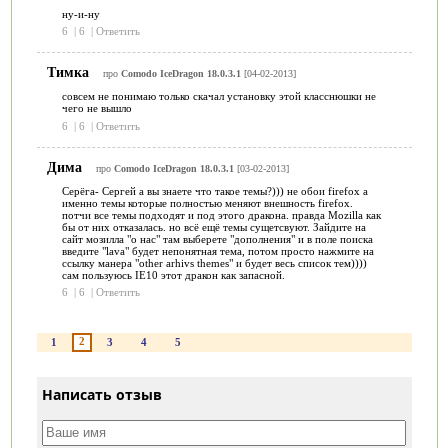
ну-и-ну
6
|
6
|
Ответить
Тимка
про
Comodo IceDragon 18.0.3.1
[04-02-2013]
совсем не понимаю только скачал установку этой класснюшки не
чего не вышло
6
|
6
|
Ответить
Дима
про
Comodo IceDragon 18.0.3.1
[03-02-2013]
Серёга- Сергей а вы знаете что такое темы?))) не обои firefox а
именно темы которые полностью меняют внешность firefox.
потчи все темы подходят и под этого дракона. правда Mozilla как
бы от них отказалась. но всё ещё темы сущетсвуют. Зайдите на
сайт мозилла "о нас" там выберете "дополнения" и в поле поиска
введите "lava" будет непонятная тема, потом просто нажмите на
ссылку манера "other arhivs themes" и будет весь список тем))))
сам пользуюсь IE10 этот дракон как запасной.
6
|
6
|
Ответить
2
1
3
4
5
Написать отзыв