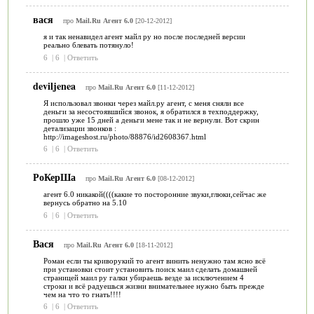
вася
про
Mail.Ru Агент 6.0
[20-12-2012]
я и так ненавидел агент майл ру но после последней версии
реально блевать потянуло!
6
|
6
|
Ответить
deviljenea
про
Mail.Ru Агент 6.0
[11-12-2012]
Я использовал звонки через майл.ру агент, с меня сняли все
деньги за несостоявшийся звонок, я обратился в техподдержку,
прошло уже 15 дней а деньги мене так и не вернули. Вот скрин
детализации звонков :
http://imageshost.ru/photo/88876/id2608367.html
6
|
6
|
Ответить
РоКерШа
про
Mail.Ru Агент 6.0
[08-12-2012]
агент 6.0 никакой((((какие то посторонние звуки,глюки,сейчас же
вернусь обратно на 5.10
6
|
6
|
Ответить
Вася
про
Mail.Ru Агент 6.0
[18-11-2012]
Роман если ты криворукий то агент винить ненужно там ясно всё
при установки стоит установить поиск маил сделать домашней
страницей маил ру галки убираешь везде за исключением 4
строки и всё радуешься жизни внимательнее нужно быть прежде
чем на что то гнать!!!!
6
|
6
|
Ответить