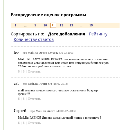
Распределение оценок программы
11
1
...
9
10
12
13
...
19
Сортировать по:
Дате добавления
Рейтингу
Количеству ответов
leo
про
Mail.Ru Агент 6.0.6042
[10-03-2013]
MAIL.RU АХ**ВШИЕ РЕБЯТА. им плевать чего вы хотите, они
автоматом устанавливают всю свою нах ненужную бесполезную
**йню от которой нет никакого толка
6
|
6
|
Ответить
cat
про
Mail.Ru Агент 6.0
[18-02-2013]
mail всетаки лучше намного чем все остальное,и браузер
лучше!!!
6
|
6
|
Ответить
Сергей
про
Mail.Ru Агент 6.0
[08-02-2013]
Mail.Ru ГАВНО! Яндекс самый лутший поиск в интернете !
6
|
6
|
Ответить