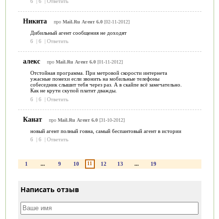
6
|
6
|
Ответить
Никита
про
Mail.Ru Агент 6.0
[02-11-2012]
Дибильный агент сообщения не доходят
6
|
6
|
Ответить
алекс
про
Mail.Ru Агент 6.0
[01-11-2012]
Отстойная программа. При метровой скорости интернета
ужасные помехи если звонить на мобильные телефоны
собеседник слышит тебя через раз. А в скайпе всё замечательно.
Как не крути скупой платит дважды.
6
|
6
|
Ответить
Канат
про
Mail.Ru Агент 6.0
[31-10-2012]
новый агент полный говна, самый беспантовый агент в истории
6
|
6
|
Ответить
11
1
...
9
10
12
13
...
19
Написать отзыв