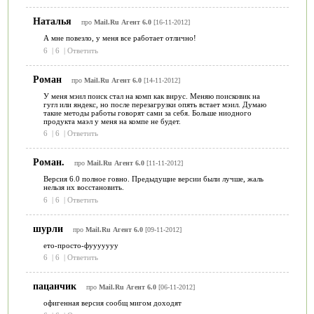
Наталья
про
Mail.Ru Агент 6.0
[16-11-2012]
А мне повезло, у меня все работает отлично!
6
|
6
|
Ответить
Роман
про
Mail.Ru Агент 6.0
[14-11-2012]
У меня мэил поиск стал на комп как вирус. Меняю поисковик на
гугл или яндекс, но после перезагрузки опять встает мэил. Думаю
такие методы работы говорят сами за себя. Больше ниодного
продукта маэл у меня на компе не будет.
6
|
6
|
Ответить
Роман.
про
Mail.Ru Агент 6.0
[11-11-2012]
Версия 6.0 полное говно. Предыдущие версии были лучше, жаль
нельзя их восстановить.
6
|
6
|
Ответить
шурли
про
Mail.Ru Агент 6.0
[09-11-2012]
ето-просто-фууууууу
6
|
6
|
Ответить
пацанчик
про
Mail.Ru Агент 6.0
[06-11-2012]
офигенная версия сообщ мигом доходят