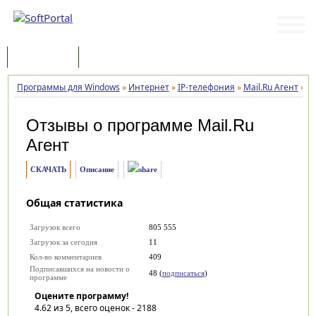
Программы
Статьи
Программы для Windows
»
Интернет
»
IP-телефония
»
Mail.Ru Агент
»
О
Отзывы о программе
Mail.Ru
Агент
СКАЧАТЬ
Описание
Общая статистика
Загрузок всего
805 555
Загрузок за сегодня
11
Кол-во комментариев
409
Подписавшихся на новости о
48 (
подписаться
)
программе
Оцените программу!
4.62
из 5, всего оценок -
2188