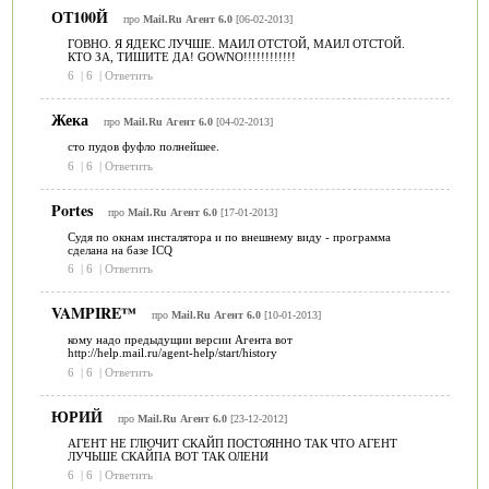
ОТ100Й
про
Mail.Ru Агент 6.0
[06-02-2013]
ГОВНО. Я ЯДЕКС ЛУЧШЕ. МАИЛ ОТСТОЙ, МАИЛ ОТСТОЙ.
КТО ЗА, ТИШИТЕ ДА! GOWNO!!!!!!!!!!!!
6
|
6
|
Ответить
Жека
про
Mail.Ru Агент 6.0
[04-02-2013]
сто пудов фуфло полнейшее.
6
|
6
|
Ответить
Portes
про
Mail.Ru Агент 6.0
[17-01-2013]
Судя по окнам инсталятора и по внешнему виду - программа
сделана на базе ICQ
6
|
6
|
Ответить
VAMPIRE™
про
Mail.Ru Агент 6.0
[10-01-2013]
кому надо предыдущии версии Агента вот
http://help.mail.ru/agent-help/start/history
6
|
6
|
Ответить
ЮРИЙ
про
Mail.Ru Агент 6.0
[23-12-2012]
АГЕНТ НЕ ГЛЮЧИТ СКАЙП ПОСТОЯННО ТАК ЧТО АГЕНТ
ЛУЧЬШЕ СКАЙПА ВОТ ТАК ОЛЕНИ
6
|
6
|
Ответить