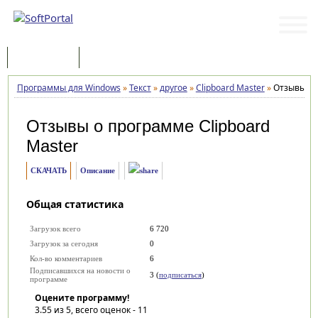
Программы
Статьи
Программы для Windows
»
Текст
»
другое
»
Clipboard Master
»
Отзывы
Отзывы о программе
Clipboard
Master
СКАЧАТЬ
Описание
Общая статистика
Загрузок всего
6 720
Загрузок за сегодня
0
Кол-во комментариев
6
Подписавшихся на новости о
3 (
подписаться
)
программе
Оцените программу!
3.55
из 5, всего оценок -
11