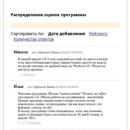
Распределение оценок программы
Сортировать по:
Дате добавления
Рейтингу
Количеству ответов
Никола
про
Clipboard Master 5.1.0
[17-04-2025]
В свежей версии 5.8.3 есть хороший русский, но прога в целом
хоть многообещающая (таких навороченных просто не видел),
но жутко глючная, по крайней мере на Windows 10. Убъете на
неё кучу времени
|
|
Ответить
Илья
про
Clipboard Master 5.1.0
[15-10-2023]
Хорошая программа. Весьма "навороченная". Кстати, на сайте,
уже версия 5.6. Объем работы по русификации.. приличный.
Правда, верхнюю секцию меню (четыре пункта) лучше
переводить, прямо, из программы, так как морочиться с ini-
файлами, совсем, не айс.
В целом, программа очень понравилась, хотя, как понимаю,
какие-то функции будут доступны (после 30 дней) только, в
версии "Pro".
2
|
2
|
Ответить