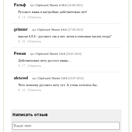
Ральф
про
Clipboard Master 4.10.6
[16-08-2021]
Русского языка в настройках действительно нет!
4
|
4
|
Ответить
grimmr
про
Clipboard Master 4.0.6
[27-09-2015]
версия 4.0.6 - русского так и нет. зачем в описании писать тогда?
6
|
6
|
Ответить
Роман
про
Clipboard Master 3.0.0
[29-01-2014]
Действительно нету руссого языка....
6
|
7
|
Ответить
alexcool
про
Clipboard Master 3.0.0
[23-07-2013]
Чето помоему русского нету тут. А очень хотелось бы...
6
|
6
|
Ответить
Написать отзыв