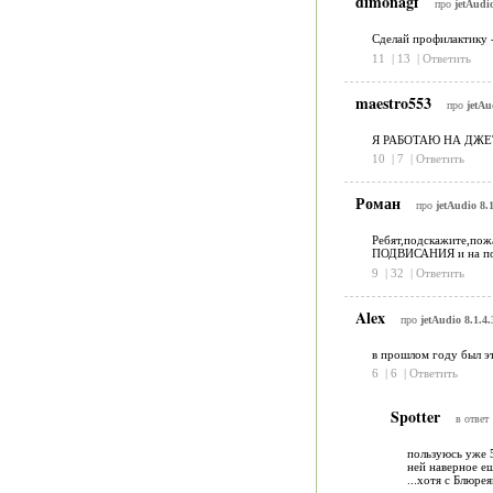
dimonagf
про
jetAudio
Сделай профилактику -
11
|
13
|
Ответить
maestro553
про
jetAu
Я РАБОТАЮ НА ДЖЕ
10
|
7
|
Ответить
Роман
про
jetAudio 8.1
Ребят,подскажите,пожа
ПОДВИСАНИЯ и на пост
9
|
32
|
Ответить
Alex
про
jetAudio 8.1.4.
в прошлом году был эт
6
|
6
|
Ответить
Spotter
в ответ
пользуюсь уже 5
ней наверное ещ
...хотя с Блюр