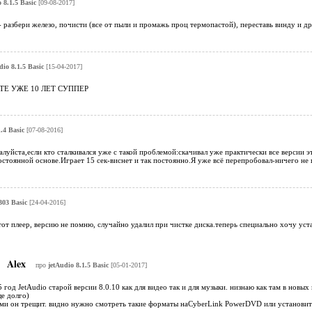
 8.1.5 Basic
[09-08-2017]
 разбери железо, почисти (все от пыли и промажь проц термопастой), переставь винду и дров
dio 8.1.5 Basic
[15-04-2017]
ТЕ УЖЕ 10 ЛЕТ СУППЕР
.4 Basic
[07-08-2016]
луйста,если кто сталкивался уже с такой проблемой:скачивал уже практически все версии 
оянной основе.Играет 15 сек-виснет и так постоянно.Я уже всё перепробовал-ничего не 
303 Basic
[24-04-2016]
от плеер, версию не помню, случайно удалил при чистке диска.теперь специально хочу уста
Alex
про
jetAudio 8.1.5 Basic
[05-01-2017]
 год JetAudio старой версии 8.0.10 как для видео так и для музыки. низнаю как там в новых
е долго)
еями он трещит. видно нужно смотреть такие форматы наCyberLink PowerDVD или установи