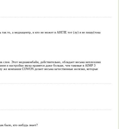
 так то, а медиацентр, и кто не может в АНГЛЕ тот (лу) я не пишу(тока
как слон. Этот медиакомбайн, действительно, обладает весьма неплохими
ания и настройки звука нравятся даже больше, чем таковые в AIMP 3
тому же компания COWON делает весьма качественные железки, которые
ак было, кто нибудь знает?