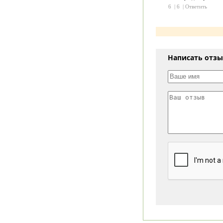
6
|
6
|
Ответить
Написать отз