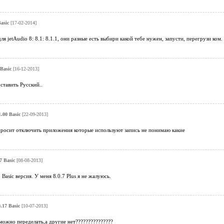
Basic
[17-02-2014]
я jetAudio 8: 8.1: 8.1.1, они разные есть выбири какой тебе нужен, запусти, перегрузи ком. 
 Basic
[16-12-2013]
оставить Русский..
1.00 Basic
[22-09-2013]
 просит отключить приложения которые используют запись не понимаю какие
7 Basic
[08-08-2013]
Basic версия. У меня 8.0.7 Plus я не жалуюсь.
0.17 Basic
[10-07-2013]
ожно переделать,а другие нет???????????????