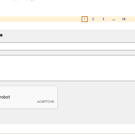
1
2
3
...
18
ыв