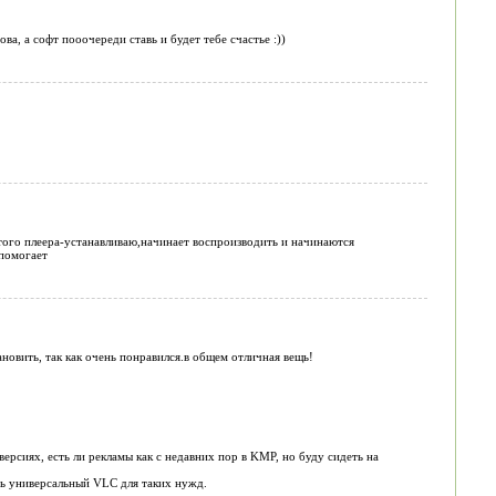
а, а софт пооочереди ставь и будет тебе счастье :))
этого плеера-устанавливаю,начинает воспроизводить и начинаются
помогает
новить, так как очень понравился.в общем отличная вещь!
 версиях, есть ли рекламы как с недавних пор в KMP, но буду сидеть на
ть универсальный VLC для таких нужд.