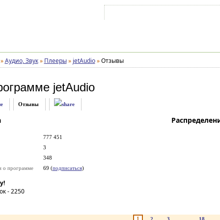
Войти на аккаунт
Зарегистрироваться
»
Аудио, Звук
»
Плееры
»
jetAudio
»
Отзывы
рограмме
jetAudio
е
Отзывы
а
Распределен
777 451
3
348
и о программе
69 (
подписаться
)
у!
ок -
2250
1
2
3
...
18