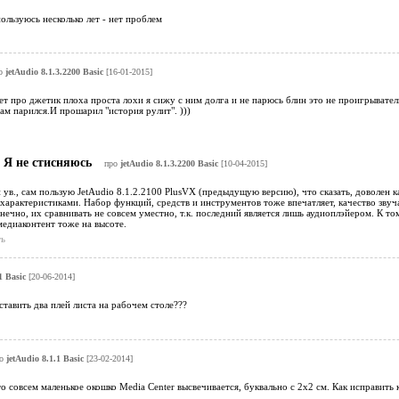
ользуюсь несколько лет - нет проблем
о
jetAudio 8.1.3.2200 Basic
[16-01-2015]
шет про джетик плоха проста лохи я сижу с ним долга и не парюсь блин это не проигрыватель
сам парился.И прошарил "история рулит". )))
Я не стисняюсь
про
jetAudio 8.1.3.2200 Basic
[10-04-2015]
 ув., сам пользую JetAudio 8.1.2.2100 PlusVX (предыдущую версию), что сказать, доволен 
 характеристиками. Набор функций, средств и инструментов тоже впечатляет, качество звуч
онечно, их сравнивать не совсем уместно, т.к. последний является лишь аудиоплэйером. К 
медиаконтент тоже на высоте.
ь
1 Basic
[20-06-2014]
ставить два плей листа на рабочем столе???
ро
jetAudio 8.1.1 Basic
[23-02-2014]
то совсем маленькое окошко Media Center высвечивается, буквально с 2х2 см. Как исправить к