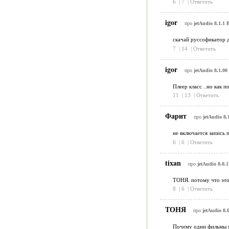
6
|
7
|
Ответить
igor
про
jetAudio 8.1.1 
скачай руссофикатор дл
7
|
14
|
Ответить
igor
про
jetAudio 8.1.00
Плеер класс ..но как п
11
|
13
|
Ответить
Фарит
про
jetAudio 8.
не включается запись
6
|
6
|
Ответить
tixan
про
jetAudio 8.0.1
ТОНЯ. потому что это 
8
|
6
|
Ответить
ТОНЯ
про
jetAudio 8.
Почему одни фильмы м