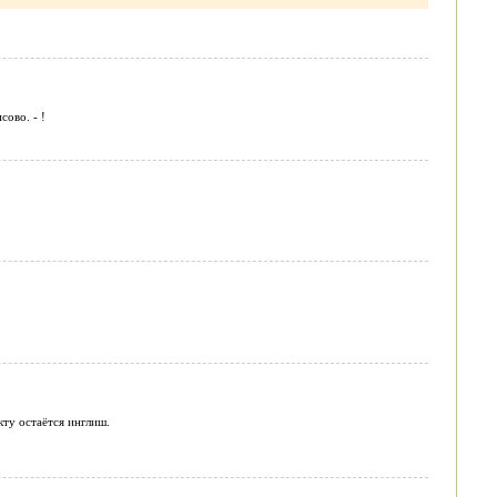
ово. - !
кту остаётся инглиш.