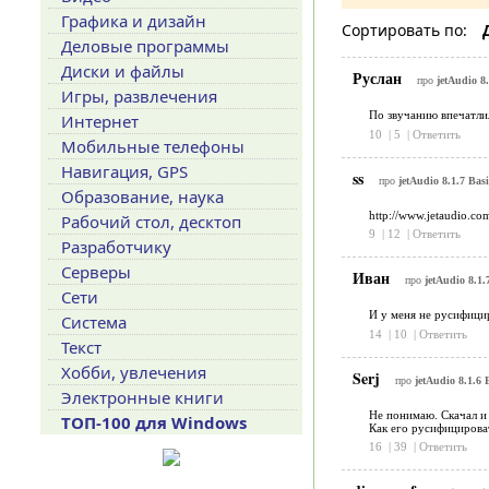
Графика и дизайн
Сортировать по:
Деловые программы
Диски и файлы
Руслан
про
jetAudio 8.
Игры, развлечения
По звучанию впечатлил
Интернет
10
|
5
|
Ответить
Мобильные телефоны
Навигация, GPS
ss
про
jetAudio 8.1.7 Basi
Образование, наука
http://www.jetaudio.co
Рабочий стол, десктоп
9
|
12
|
Ответить
Разработчику
Серверы
Иван
про
jetAudio 8.1.
Сети
И у меня не русифицир
Система
14
|
10
|
Ответить
Текст
Хобби, увлечения
Serj
про
jetAudio 8.1.6 
Электронные книги
Не понимаю. Скачал и 
ТОП-100 для Windows
Как его русифицирова
16
|
39
|
Ответить