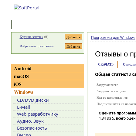
Программы
Статьи
Корзина закачек
(
0
)
Программы для Windows
Избранные программы
Отзывы о п
Категории
СКАЧАТЬ
Описани
Android
Общая статистик
macOS
iOS
Загрузок всего
Windows
Загрузок за сегодня
Кол-во комментариев
CD/DVD диски
Подписавшихся на новост
E-Mail
Оцените программ
Web разработчику
4.84
из 5, всего оцен
Аудио, Звук
Безопасность
Видео