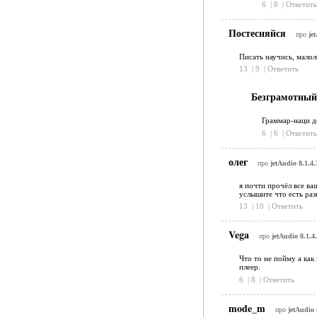
6
|
8
|
Ответить
Постесняйся
про
je
Писать научись, малол
13
|
9
|
Ответить
Безграмотны
Граммар-наци д
6
|
6
|
Ответить
олег
про
jetAudio 8.1.4.
я почти прочёл все ваш
услышите что есть разн
13
|
10
|
Ответить
Vega
про
jetAudio 8.1.4
Что то не пойму а как
плеер.
6
|
8
|
Ответить
mode_m
про
jetAudio 