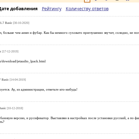
Дате добавления
Рейтингу
Количеству ответов
1.7 Basic
[30-10-2020]
, больше чем аимп и фубар. Как бы немного суховато приглушенно звучит, солидно, не попс
c
[17-12-2019]
m/download/jetaudio_lpack.html
7 Basic
[14-04-2019]
уется. Ау, из администрации, ответьте кто-нибудь!
Basic
[10-12-2018]
базовую версию, и русификатор. Выставляю в настройках после установки русский, а по фа
ть?