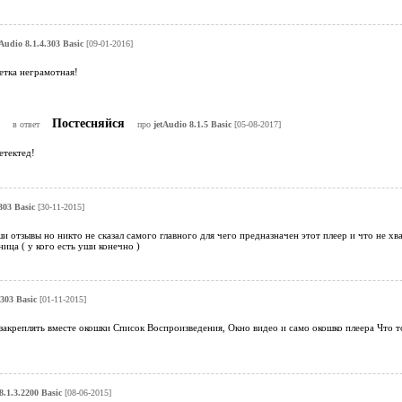
tAudio 8.1.4.303 Basic
[09-01-2016]
етка неграмотная!
й
Постесняйся
в ответ
про
jetAudio 8.1.5 Basic
[05-08-2017]
етектед!
303 Basic
[30-11-2015]
и отзывы но никто не сказал самого главного для чего предназначен этот плеер и что не хват
ица ( у кого есть уши конечно )
.303 Basic
[01-11-2015]
 закреплять вместе окошки Список Воспроизведения, Окно видео и само окошко плеера Что то
8.1.3.2200 Basic
[08-06-2015]