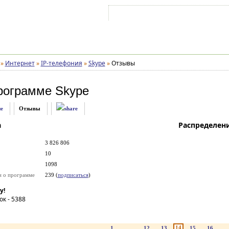
Войти на аккаунт
Зарегистрироваться
»
Интернет
»
IP-телефония
»
Skype
»
Отзывы
рограмме
Skype
е
Отзывы
а
Распределен
3 826 806
10
1098
и о программе
239 (
подписаться
)
у!
ок -
5388
14
1
...
12
13
15
16
..