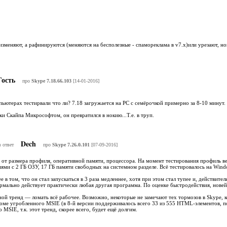
изменяют, а рафинируются (меняются на бесполезные - спамореклама в v7.x)или урезают, 
ость
про
Skype 7.18.66.103
[14-01-2016]
ьютерах тестирвали что ли? 7.18 загружается на PC с семёрочкой примерно за 8-10 минут.
пки Скайпа Микрософтом, он превратился в нокию...Т.е. в труп.
Dech
в ответ
про
Skype 7.26.0.101
[07-09-2016]
 от размера профиля, оперативной памяти, процессора. На момент тестирования профиль в
ми с 2 ГБ ОЗУ, 17 ГБ памяти свободных на системном разделе. Всё тестировалось на Windo
ее в том, что он стал запускаться в 3 раза медленнее, хотя при этом стал тупее и, действите
рмально действует практически любая другая программа. По оценке быстродействия, новей
ной тренд — ломать всё рабочее. Возможно, некоторые не замечают тех тормозов в Skype, 
оме угробленного MSIE (в 8-й версии поддерживалось всего 33 из 555 HTML-элементов, по
 MSIE, т.к. этот тренд, скорее всего, будет ещё долгим.