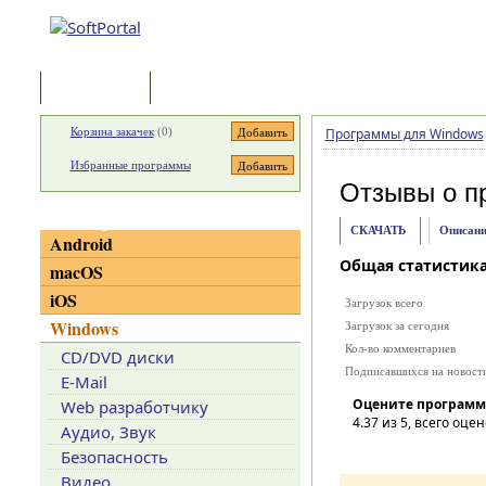
Программы
Статьи
Корзина закачек
(
0
)
Программы для Windows
Избранные программы
Отзывы о п
Категории
СКАЧАТЬ
Описани
Android
Общая статистик
macOS
iOS
Загрузок всего
Windows
Загрузок за сегодня
Кол-во комментариев
CD/DVD диски
Подписавшихся на новост
E-Mail
Оцените программ
Web разработчику
4.37
из 5, всего оцен
Аудио, Звук
Безопасность
Видео