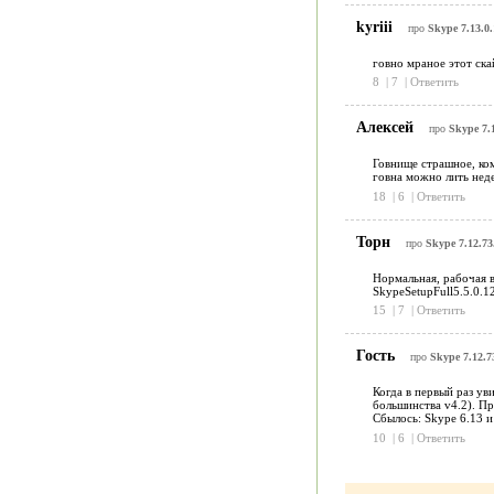
kyriii
про
Skype 7.13.0.
говно мраное этот скай
8
|
7
|
Ответить
Алексей
про
Skype 7.
Говнище страшное, ком
говна можно лить недел
18
|
6
|
Ответить
Торн
про
Skype 7.12.73
Нормальная, рабочая в
SkypeSetupFull5.5.0.1
15
|
7
|
Ответить
Гость
про
Skype 7.12.7
Когда в первый раз ув
большинства v4.2). Пр
Сбылось: Skype 6.13 и
10
|
6
|
Ответить