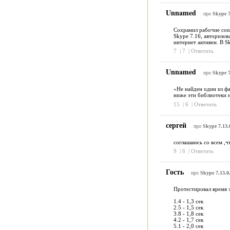
Unnamed
про
Skype 7
Сохранил рабочие conf
Skype 7.16, авторизов
интернет активен. В S
7
|
7
|
Ответить
Unnamed
про
Skype 7
«Не найден один из фа
ниже эти библиотеки н
15
|
6
|
Ответить
сергей
про
Skype 7.13.
соглашаюсь со всем ,ч
9
|
6
|
Ответить
Гость
про
Skype 7.13.0
Протестировал время з
1.4 - 1,3 сек
2.5 - 1,5 сек
3.8 - 1,8 сек
4.2 - 1,7 сек
5.1 - 2,0 сек