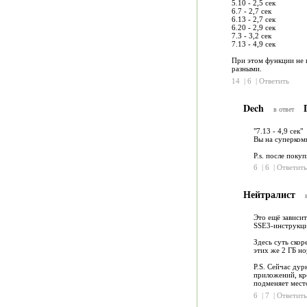
5.10 - 2,5 сек
6.7 - 2,7 сек
6.13 - 2,7 сек
6.20 - 2,9 сек
7.3 - 3,2 сек
7.13 - 4,9 сек
При этом функции не 
разными.
14
|
6
|
Ответить
Dech
Г
в ответ
"7.13 - 4,9 сек"
Вы на суперкомп
P.s. после поку
6
|
6
|
Ответить
Нейтралист
Это ещё зависит
SSE3-инструкция
Здесь суть скор
этих же 2 ГБ но
P.S. Сейчас дур
приложений, кр
подменяет место
6
|
7
|
Ответить