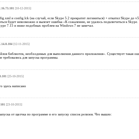
.16.73.101
[10-12-2015]
ig.xml и config.lck (на случай, если Skype 5.2 прекратит логиниться) + откатил Skype до v
аться будет невозможно и вылезет ошибка «К сожалению, не удалось подключиться к Skype
kype 7.15 и ниже подобных проблем на Windows 7 не замечал.
.14.0.104
[12-11-2015]
йлов библиотек, необходимых для выполнения данного приложения». Существует такая ошиб
е требовались для запуска программы.
0.101
[25-10-2015]
то здесь написано
.101
[23-10-2015]
апуска от щелчка по программе и его запуску список релизов. Что вышло: