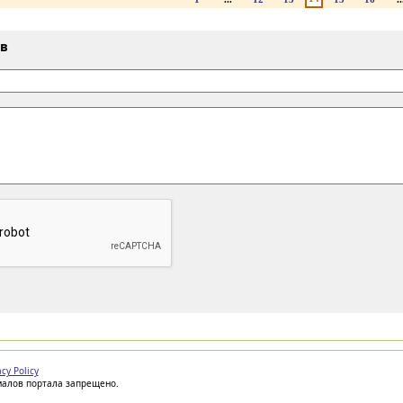
ыв
acy Policy
иалов портала запрещено.