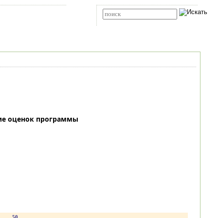
Карта сайта
RSS
Расширенный поиск
ие оценок программы
.
50