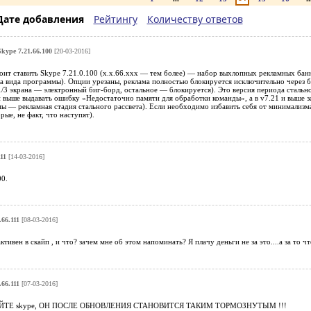
Дате добавления
Рейтингу
Количеству ответов
Skype 7.21.66.100
[20-03-2016]
тоит ставить Skype 7.21.0.100 (x.x.66.xxx — тем более) — набор выхлопных рекламных бан
а вида программы). Опции урезаны, реклама полностью блокируется исключительно через бл
/3 экрана — электронный биг-борд, остальное — блокируется). Это версия периода стальног
и выше выдавать ошибку «Недостаточно памяти для обработки команды», а в v7.21 и выше з
ы — рекламная стадия стального рассвета). Если необходимо избавить себя от минимализма,
рые, не факт, что наступят).
11
[14-03-2016]
0.
.66.111
[08-03-2016]
ктивен в скайп , и что? зачем мне об этом напоминать? Я плачу деньги не за это....а за то 
.66.111
[07-03-2016]
ЙТЕ skype, ОН ПОСЛЕ ОБНОВЛЕНИЯ СТАНОВИТСЯ ТАКИМ ТОРМОЗНУТЫМ !!!