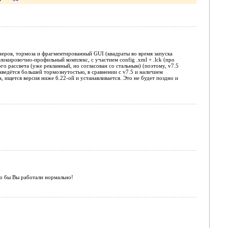
неров, тормоза и фрагментированный GUI (квадраты во время запуска
окировочно-профильный комплекс, с участием config .xml + .lck (про
о рассвета (уже рекламный, но согласован со стальным) (поэтому, v7.5
аведётся большей тормознутостью, в сравнении с v7.5 и наличием
 ищется версия ниже 6.22-ой и устанавливается. Это не будет поздно и
что бы Вы работали нормально!