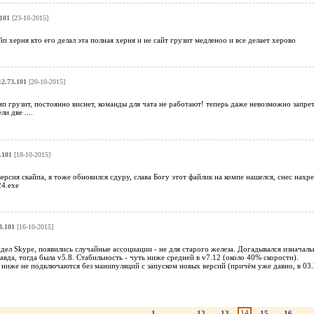
101
[23-10-2015]
п херня кто его делал эта полная херня и не сайт грузит медленоо и все делает херово
12.73.101
[20-10-2015]
п грузит, постоянно виснет, команды для чата не работают! теперь даже невозможно запрети
и две ....
.101
[18-10-2015]
ерсия скайпа, я тоже обновился сдуру, слава Богу этот файлик на компе нашелся, снес нахре
24.exe
3.101
[16-10-2015]
идел Skype, появились случайные ассоциации - не для старого железа. Догадывался изначал
авда, тогда была v5.8. Стабильность - чуть ниже средней в v7.12 (около 40% скорости).
 ниже не подключаются без манипуляций с запуском новых версий (причём уже давно, в 03.2
14
1
...
12
13
15
16
..