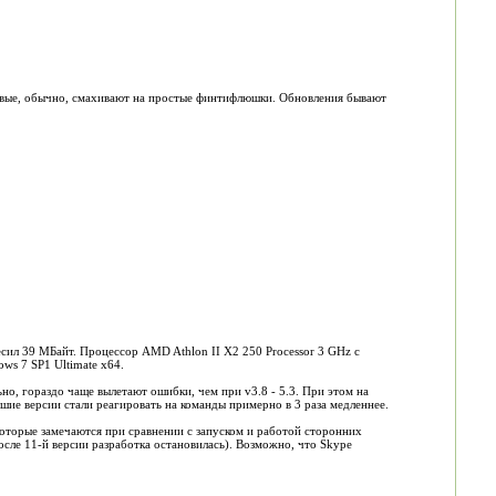
новые, обычно, смахивают на простые финтифлюшки. Обновления бывают
есил 39 МБайт. Процессор AMD Athlon II X2 250 Processor 3 GHz с
ws 7 SP1 Ultimate x64.
льно, гораздо чаще вылетают ошибки, чем при v3.8 - 5.3. При этом на
шие версии стали реагировать на команды примерно в 3 раза медленнее.
которые замечаются при сравнении с запуском и работой сторонних
сле 11-й версии разработка остановилась). Возможно, что Skype