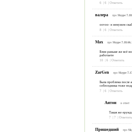
6
|
6
|
Ответить
валера
про
Skype 7.18
ооvoo- и ненужен ска
8
|
6
|
Ответить
Max
про
Skype 7.18.66.
Блин раньше же всё но
работаете
10
|
6
|
Ответить
ZarGen
про
Skype 7.17
Была проблема после а
собеседника тоже подр
7
|
6
|
Ответить
Антон
в ответ
Такая же ерунда
7
|
7
|
Ответить
Пришедший
про
Sk