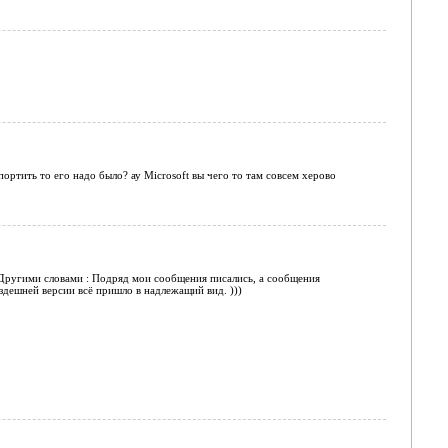
ортить то его надо было? ау Microsoft вы чего то там совсем херово
..Другими словами : Подряд мои сообщения писались, а сообщения
здешней версии всё пришло в надлежащий вид. )))