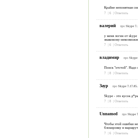
Крайне непонятная син
7
|
6
|
Ответить
валерий
про
Skype 7.
у меня логин от skype
знакомому-невозможно
7
|
6
|
Ответить
владимир
про
Skype 
Поиск "отстой". Надо 
7
|
8
|
Ответить
Заур
про
Skype 7.17.85.
Skype - это кусок д*р
7
|
8
|
Ответить
Unnamed
про
Skype 7
Чтобы этой ошибки не 
блокировку в маршрути
7
|
6
|
Ответить