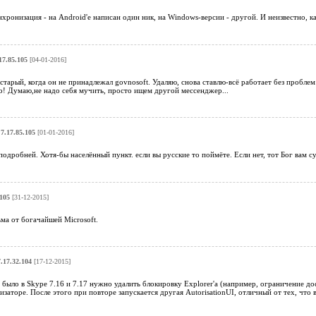
хронизация - на Android'е написан один ник, на Windows-версии - другой. И неизвестно, ка
17.85.105
[04-01-2016]
 старый, когда он не принадлежал govnosoft. Удаляю, снова ставлю-всё работает без пробл
! Думаю,не надо себя мучить, просто ищем другой мессенджер...
7.17.85.105
[01-01-2016]
подробней. Хотя-бы населённый пункт. если вы русские то поймёте. Если нет, тот Бог вам су
105
[31-12-2015]
ьма от богачайшей Microsoft.
.17.32.104
[17-12-2015]
было в Skype 7.16 и 7.17 нужно удалить блокировку Explorer'а (например, ограничение дост
заторе. После этого при повторе запускается другая AutorisationUI, отличный от тех, что в