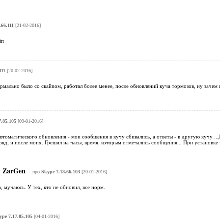
.66.111
[21-02-2016]
йп
111
[20-02-2016]
рмально было со скайпом, работал более менее, после обновлений куча тормозов, ну зачем п
.85.105
[09-01-2016]
втоматического обновления - мои сообщения в кучу сбивались, а ответы - в другую кучу .
яд, и после моих. Грешил на часы, время, которым отмечались сообщения... При установке 
ZarGen
про
Skype 7.18.66.103
[20-01-2016]
, мучаюсь. У тех, кто не обновил, все норм.
ype 7.17.85.105
[04-01-2016]