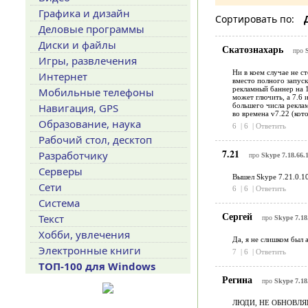
Графика и дизайн
Сортировать по:
Деловые программы
Диски и файлы
Скатознахарь
про
Игры, развлечения
Ни в коем случае не с
Интернет
вместо полного запуск
рекламный баннер на 1
Мобильные телефоны
может глючить, а 7.6 
Навигация, GPS
большего числа реклам
во времена v7.22 (кото
Образование, наука
6
|
6
|
Ответить
Рабочий стол, десктоп
7.21
Разработчику
про
Skype 7.18.66.1
Серверы
Вышел Skype 7.21.0.10
Сети
6
|
6
|
Ответить
Система
Сергей
Текст
про
Skype 7.18
Хобби, увлечения
Да, я не слишком был а
Электронные книги
7
|
6
|
Ответить
ТОП-100 для Windows
Регина
про
Skype 7.18
ЛЮДИ, НЕ ОБНОВЛЯ