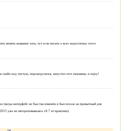
ть менять название чата, тут если писать о всех недостатках этого
н скайп под чистую, перезагрузился, запустил этот екзешник, и enjoy!
ьно (когда интерфейс не был так изменён и был похож на привычный для
015 уже не авторизовывалась v6.7 из практики).
.
50