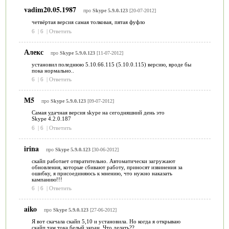
vadim20.05.1987
про
Skype 5.9.0.123
[20-07-2012]
четвёртая версия самая толковая, пятая фуфло
6
|
6
|
Ответить
Алекс
про
Skype 5.9.0.123
[11-07-2012]
установил поледнюю 5.10.66.115 (5.10.0.115) версию, вроде бы
пока нормально..
6
|
6
|
Ответить
М5
про
Skype 5.9.0.123
[09-07-2012]
Самая удачная версия skype на сегодняшний день это
Skype 4.2.0.187
6
|
6
|
Ответить
irina
про
Skype 5.9.0.123
[30-06-2012]
скайп работает отвратительно. Автоматически загружают
обновления, которые сбивают работу, приносят извинения за
ошибку, я присоединяюсь к мнению, что нужно наказать
кампанию!!!
6
|
6
|
Ответить
aiko
про
Skype 5.9.0.123
[27-06-2012]
Я вот скачала скайп 5,10 и установила. Но когда я открываю
скайп там тока белый экран. Что делать??