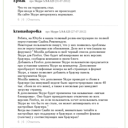
Ермак
про
Skype 5.9.0.123
[31-07-2012]
Что-то он тормозить стал.
При входе в Skype ничего не происходит.
На сайте Skype авторизуюсь нормально.
6
|
6
|
Ответить
krasnashapo4ka
про
Skype 5.9.0.123
[27-07-2012]
Ребята, на Ютубе я нашла толковый ролик-инструкцию по полной
переустановке Скайпа.Рекомендую.
Некоторые пользователи пишут, что у них появились проблемы
после переустановки или обновления. Дело вот в чем (нашла на
форумах):" Mozilla добавила в свой черный список дополнение
Skype для Firefox. Оно будет заблокировано во всех версиях
браузера, сообщила компания в своем блоге.
Добавить в Firefox дополнение Skype пользователю предлагается
при установке клиента Skype на компьютер. Дополнение
преобразует телефонные номера на веб-страницах в формат
Skype, а также позволяет добавить в браузер панель
инструментов Skype.
Mozilla заявила, что дополнение Skype приводит к сбоям в
браузере (на минувшей неделе было зарегистрировано около 40
тыс. сбоев по его вине), а также в несколько раз замедляет
загрузку страниц.
К дополнению Skype будет применена так называемая «мягкая
блокировка». Оно будет принудительно отключено во всех
версиях Firefox, но если пользователь хочет использовать плагин
Skype во что бы то ни стало, он может активировать его в
настройках браузера."
Когда вы ставите Скайп по новой, внимательно читайте в
настройках про поддержку в браузерах и снимайте флажки
(галочки) у соотвествующих вам браузерах!
6
|
6
|
Ответить