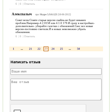
6
|
6
|
Ответить
Алекспалыч
про
Skype 5.9.0.123
[18-06-2012]
Совет всем.Ставте старые версии скайпа-не будет никаких
проблем.Например-4.2.0158 или 4.1.0 179.И сразу в настройках-
дополнительно- убирайте галочки с обновлений.Снес все новые
версии-постоянно глючили.И в новых невозможно убрать
обновления.
6
|
6
|
Ответить
23
1
...
21
22
24
25
...
50
Написать отзыв