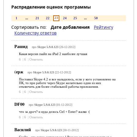
Распределение оценок программы
23
1
...
21
22
24
25
...
50
Сортировать по:
Дате добавления
Рейтингу
Количеству ответов
Рашид
про
Skype 5.9.0.123
[26-12-2012]
Какая версия скайп на iPad 2 наиболее лучшая
6
|
6
|
Ответить
(ерж
про
Skype 5.9.0.123
[22-12-2012]
Поставил Skype 4.2 и все наладилось, если у кого установлено на
ПК, то при работе через Skype желательно один из них
отключить для более стабильной работы приложения.
6
|
6
|
Ответить
DF00
про
Skype 5.9.0.123
[01-12-2012]
что за дроч? и куда делось Ctrl + Enter? жалко :(
6
|
6
|
Ответить
Василий
про
Skype 5.9.0.123
[30-11-2012]
Скайп - это гавно натуральное.! Раньше не мог нарадоваться,а