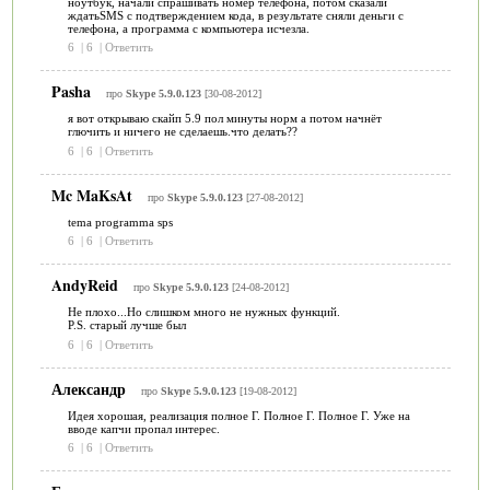
ноутбук, начали спрашивать номер телефона, потом сказали
ждатьSMS с подтверждением кода, в результате сняли деньги с
телефона, а программа с компьютера исчезла.
6
|
6
|
Ответить
Pasha
про
Skype 5.9.0.123
[30-08-2012]
я вот открываю скайп 5.9 пол минуты норм а потом начнёт
глючить и ничего не сделаешь.что делать??
6
|
6
|
Ответить
Mc MaKsAt
про
Skype 5.9.0.123
[27-08-2012]
tema programma sps
6
|
6
|
Ответить
AndyReid
про
Skype 5.9.0.123
[24-08-2012]
Не плохо...Но слишком много не нужных функций.
P.S. старый лучше был
6
|
6
|
Ответить
Александр
про
Skype 5.9.0.123
[19-08-2012]
Идея хорошая, реализация полное Г. Полное Г. Полное Г. Уже на
вводе капчи пропал интерес.
6
|
6
|
Ответить