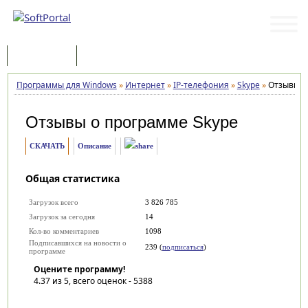
Программы
Статьи
Программы для Windows
»
Интернет
»
IP-телефония
»
Skype
»
Отзывы
Отзывы о программе
Skype
СКАЧАТЬ
Описание
Общая статистика
Загрузок всего
3 826 785
Загрузок за сегодня
14
Кол-во комментариев
1098
Подписавшихся на новости о
239 (
подписаться
)
программе
Оцените программу!
4.37
из 5, всего оценок -
5388