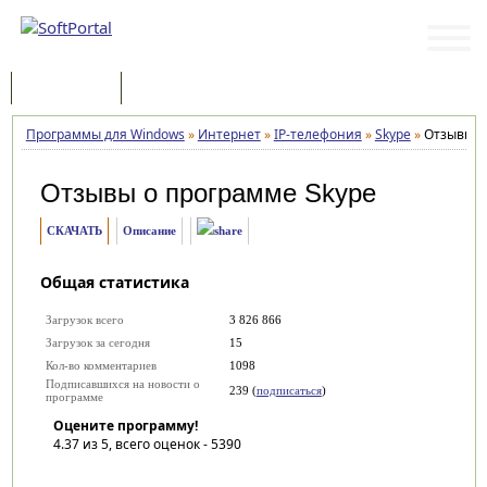
Программы
Статьи
Программы для Windows
»
Интернет
»
IP-телефония
»
Skype
»
Отзывы
Отзывы о программе
Skype
СКАЧАТЬ
Описание
Общая статистика
Загрузок всего
3 826 866
Загрузок за сегодня
15
Кол-во комментариев
1098
Подписавшихся на новости о
239 (
подписаться
)
программе
Оцените программу!
4.37
из 5, всего оценок -
5390