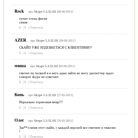
Rock
про
Skype 5.3.32.111
[06-06-2011]
тупит очень фигня
самая
6
|
6
|
Ответить
AZER
про
Skype 5.3.32.111
[06-06-2011]
СКАЙП УЖЕ ИЗДЕВАЕТЬСЯ С КЛИЕНТИМИ?!
6
|
6
|
Ответить
миша
про
Skype 5.3.32.111
[02-06-2011]
глючит по полной я в него даже зайти не могу диспетчер задач
говорит skype не отвечает
6
|
6
|
Ответить
Конь
про
Skype 5.3.32.111
[27-05-2011]
Нереально тормозная вещь!!!
6
|
6
|
Ответить
Олег
про
Skype 5.3.32.111
[26-05-2011]
Зае**л меня этот скайп, с каждой версией все глючнее и тяжелее
!
6
|
6
|
Ответить