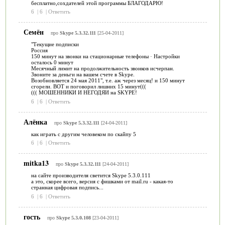
бесплатно,сохдателей этой программы БЛАГОДАРЮ!
6
|
6
|
Ответить
Семён
про
Skype 5.3.32.111
[25-04-2011]
"Текущие подписки
Россия
150 минут на звонки на стационарные телефоны · Настройки
осталось 0 минут
Месячный лимит на продолжительность звонков исчерпан.
Звоните за деньги на вашем счете в Skype.
Возобновляется 24 мая 2011", т.е. аж через месяц! и 150 минут
сгорели. ВОТ и поговорил лишних 15 минут(((
((( МОШЕННИКИ И НЕГОДЯИ на SKYPE!
6
|
6
|
Ответить
Алёнка
про
Skype 5.3.32.111
[24-04-2011]
как играть с другим человеком по скайпу 5
6
|
6
|
Ответить
mitka13
про
Skype 5.3.32.111
[24-04-2011]
на сайте производителя светится Skype 5.3.0.111
а это, скорее всего, версия с фишками от mail.ru - какая-то
странная цифровая подпись...
6
|
6
|
Ответить
гость
про
Skype 5.3.0.108
[23-04-2011]