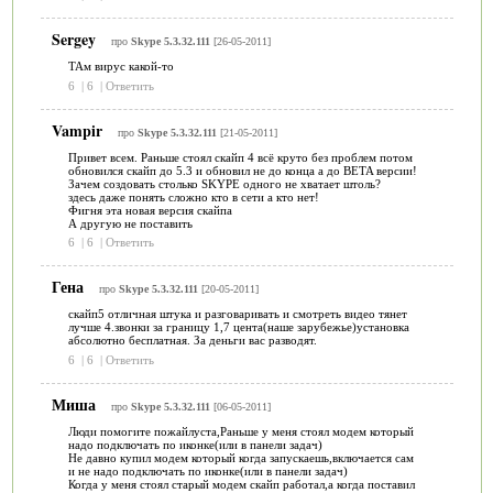
Sergey
про
Skype 5.3.32.111
[26-05-2011]
ТАм вирус какой-то
6
|
6
|
Ответить
Vampir
про
Skype 5.3.32.111
[21-05-2011]
Привет всем. Раньше стоял скайп 4 всё круто без проблем потом
обновился скайп до 5.3 и обновил не до конца а до BETA версии!
Зачем создовать столько SKYPE одного не хватает штоль?
здесь даже понять сложно кто в сети а кто нет!
Фигня эта новая версия скайпа
А другую не поставить
6
|
6
|
Ответить
Гена
про
Skype 5.3.32.111
[20-05-2011]
скайп5 отличная штука и разговаривать и смотреть видео тянет
лучше 4.звонки за границу 1,7 цента(наше зарубежье)установка
абсолютно бесплатная. За деньги вас разводят.
6
|
6
|
Ответить
Миша
про
Skype 5.3.32.111
[06-05-2011]
Люди помогите пожайлуста,Раньше у меня стоял модем который
надо подключать по иконке(или в панели задач)
Не давно купил модем который когда запускаешь,включается сам
и не надо подключать по иконке(или в панели задач)
Когда у меня стоял старый модем скайп работал,а когда поставил