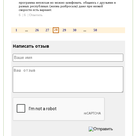
программа неплохая но можно шлифовать. общаюсь с друзьями в
разных республиках (жизнь разбросала) даже при низкой
скорости есть вариант.
6
|
6
|
Ответить
28
1
...
26
27
29
30
...
50
Написать отзыв