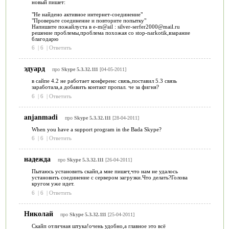
новый пишет:
"Не найдено активное интернет-соединение"
"Проверьте соединение и повторите попытку"
Напишите пожайлуста в e-m@ail : silver-serfer2000@mail.ru
решение проблемы,проблема похожая со stop-narkotik,взарание
благодарю
6
|
6
|
Ответить
эдуард
про
Skype 5.3.32.111
[04-05-2011]
в сайпе 4.2 не работает конференс связь,поставил 5.3 связь
заработала,а добавить контакт пропал. че за фигня?
6
|
6
|
Ответить
anjanmadi
про
Skype 5.3.32.111
[28-04-2011]
When you have a support program in the Bada Skype?
6
|
6
|
Ответить
надежда
про
Skype 5.3.32.111
[26-04-2011]
Пытаюсь установить скайп,а мне пишет,что нам не удалось
установить соединение с сервером загрузки.Что делать?Голова
кругом уже идет.
6
|
6
|
Ответить
Николай
про
Skype 5.3.32.111
[25-04-2011]
Скайп отличная штука!очень удобно,а главное это всё