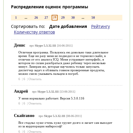
Распределение оценок программы
28
1
...
26
27
29
30
...
50
Сортировать по:
Дате добавления
Рейтингу
Количеству ответов
Денис
про
Skype 5.3.32.111
[16-06-2011]
Отличная програмка. Пользуюсь ею довольно таки длительное
время. Еще ни разу меня не подводил и не тормозил скайп, в
отличии от его аналога ICQ. Меня устраивает интерфейс, в
котором по силам разобраться даже ребенку через несколько
минут. Ламерам же, которые научились только запускать
диспетчер задач и обливать говном проверенные продукты,
можно смело указывать пальцем в погреб.
6
|
6
|
Ответить
Андрей
про
Skype 5.3.32.111
[13-06-2011]
У меня нормально работает. Версия 5.3.0.116
6
|
6
|
Ответить
Скайгавно
про
Skype 5.3.32.111
[08-06-2011]
Все стадльо хуже очень хуже грузит долго и лагает сам выходит
из за коррпорации майкрософ!
6
|
6
|
Ответить