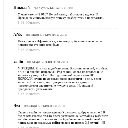
Николай
про
Skype 5.1.0.104
[17-01-2011]
У меня стоит4.2.0187 Ну всё класс, работаю и радуюсь!!!
Прежде чем писать всякую чепуху, разберитесь в программе..
6
|
6
|
Ответить
ANK
про
Skype 5.1.0.104
[16-01-2011]
Лажа, она и в Африке лажа, я не могу добавлять контакты, на
четвёрочке это запросто было
6
|
6
|
Ответить
vallin
про
Skype 5.1.0.104
[14-01-2011]
МОЛОДЦЫ. Критика подействовала. Восстановили всё, что было
в 4-ой и ошибки исправили. Рад за них, долго пользуюсь и не
хотелось уходить.Но...Но... до платной видеосвяэи НЕ
ДОРОСЛИ, очень не доросли, рано выскочили - очень денег
хочется. Платные проф. программы за те же деньги
предоставляют значительно лучшую связь. Но идущий
преодолеет - успехов им.
6
|
6
|
Ответить
Чел
про
Skype 5.1.0.104
[14-01-2011]
Ставьте скайп не новую версию 5 а старую добрую версию 3.8 и
будет вам счастье только после установки в настройках выберите
не обновлять автоматически и всё работает.отличный онлайн
поиск даже не знакомых найти можно не парясь 3.8 рулит!!!!!!
6
|
6
|
Ответить