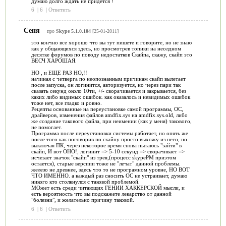
думаю долго ждать не придётся !
6
|
6
|
Ответить
Сеня
про
Skype 5.1.0.104
[25-01-2011]
это кончно все хорошо что вы тут пишете и говорите, но не знаю
как у общающихся здесь, но просмотрев топики на неолдном
десятке форумов по поводу недостатков Скайпа, скажу, скайп это
ВЕСЧ ХАРОШАЯ.
НО , и ЕЩЕ РАЗ НО,!!
начиная с четверга по неопознанным причинам скайп вылетает
после запуска, он логинится, авторизуется, но через пари так
сказать секунд около 10ти, +/- сворачивается и закрывается, без
каких либо видимых ошибок. как оказалось и невидимых ошибок
тоже нет, все гладко и ровно.
Рецепты основанные на переустановке самой программы, ОС,
драйверов, изменения файлов amdfix.sys на amdfix.sys.old, либо
же создание такового файла, при неимении (как у меня) такового,
не помогает.
Программа после переустановки системы работает, но опять же
после того как поговорив по скайпу просто выхожу из него, но
выключая ПК, через некоторое время снова пытаюсь "зайти" в
скайп, И вот ОНО!, логинит => 5-10 секунд => сворачивает =>
исчезает значок "скайп" из трея,(процесс skypePM приэтом
остается), старые версиии тоже не "лечат" данной проблемы.
железо не древнее, здесь что то не програмном уровне, НО ВОТ
ЧТО ИМЕННО. а каждый раз сносить ОС не устраивает, думаю
никого кто столкнулся с таковой проблемой.
МОжет есть среди читающих ГЕНИИ ХАККЕРСКОЙ мысли, и
есть вероятность что вы подскажете лекарство от данной
"болезни", и желательно причину таковой.
6
|
6
|
Ответить