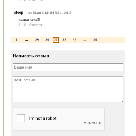
steep
про
Skype 5.1.0.104
[13-01-2011]
полная лажа!!!
6
|
6
|
Ответить
31
1
...
29
30
32
33
...
50
Написать отзыв