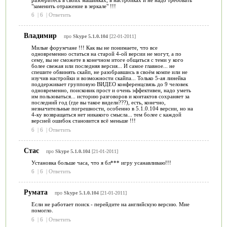
"заменить отражение в зеркале" !!!
6
|
6
|
Ответить
Владимир
про
Skype 5.1.0.104
[22-01-2011]
Милые форумчане !!! Как вы не понимаете, что все
одновременно остаться на старой 4-ой версии не могут, а по
сему, вы не сможете в конечном итоге общаться с теми у кого
более свежая или последняя версия... И самое главное... не
спешите обвинять скайп, не разобравшись в своём компе или не
изучив настройки и возможности скайпа... Только 5-ая линейка
поддерживает групповую ВИДЕО конференцсвязь до 9 человек
одновременно, поисковик прост и очень эффективен, надо уметь
им пользоваться... историю разговоров и контактов сохраняет за
последний год (где вы такое видели???), есть, конечно,
незначительные погрешности, особенно в 5.1.0.104 версии, но на
4-ку возвращаться нет никакого смысла... тем более с каждой
версией ошибок становится всё меньше !!!
6
|
6
|
Ответить
Стас
про
Skype 5.1.0.104
[21-01-2011]
Установка больше часа, что я бл*** игру усанавливаю!!!
6
|
6
|
Ответить
Румата
про
Skype 5.1.0.104
[21-01-2011]
Если не работает поиск - перейдите на английскую версию. Мне
помогло.
6
|
6
|
Ответить