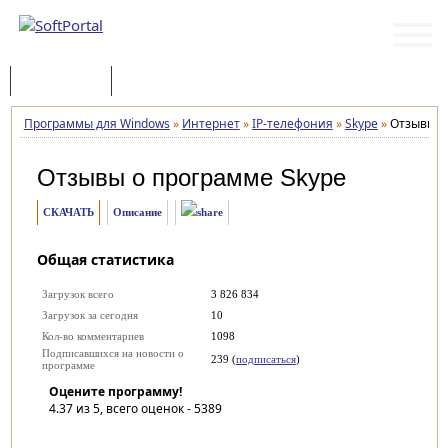
Программы
Статьи
Программы для Windows
»
Интернет
»
IP-телефония
»
Skype
»
Отзывы
Отзывы о программе
Skype
СКАЧАТЬ
Описание
Общая статистика
Загрузок всего
3 826 834
Загрузок за сегодня
10
Кол-во комментариев
1098
Подписавшихся на новости о
239 (
подписаться
)
программе
Оцените программу!
4.37
из 5, всего оценок -
5389