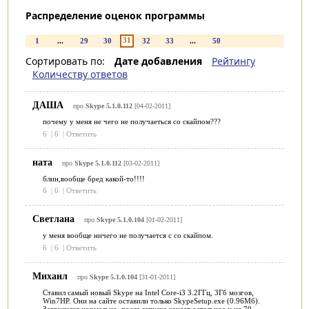
Распределение оценок программы
31
1
...
29
30
32
33
...
50
Сортировать по:
Дате добавления
Рейтингу
Количеству ответов
ДАША
про
Skype 5.1.0.112
[04-02-2011]
почему у меня не чего не получаеться со скайпом???
6
|
6
|
Ответить
ната
про
Skype 5.1.0.112
[03-02-2011]
блин,вообще бред какой-то!!!!
6
|
6
|
Ответить
Светлана
про
Skype 5.1.0.104
[01-02-2011]
у меня вообще ничего не получается с со скайпом.
6
|
6
|
Ответить
Михаил
про
Skype 5.1.0.104
[31-01-2011]
Ставил самый новый Skype на Intel Core-i3 3.2ГГц, 3Гб мозгов,
Win7HP. Они на сайте оставили только SkypeSetup.exe (0.96Мб).
Загрузился нормально, после запуска качает остальное и на 70-