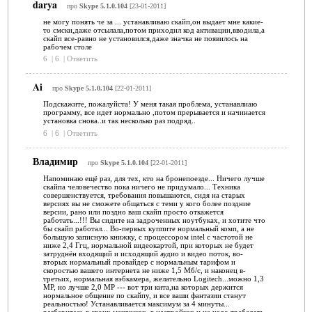
darya
про
Skype 5.1.0.104
[23-01-2011]
не могу понять че за ... устанавливаю скайп,он выдает мне какие-
то смски,даже отсылала,потом приходил код активации,вводила,а
скайп все-равно не установился,даже значка не появилось на
рабочем столе
6
|
6
|
Ответить
Ai
про
Skype 5.1.0.104
[22-01-2011]
Подскажите, пожалуйста! У меня такая проблема, устанавлиаю
программу, все идет нормально ,потом прерывается и начинается
установка снова..и так несколько раз подряд..
6
|
6
|
Ответить
Владимир
про
Skype 5.1.0.104
[22-01-2011]
Напоминаю ещё раз, для тех, кто на бронепоезде... Ничего лучше
скайпа человечество пока ничего не придумало... Техника
совершенствуется, требования повышаются, сидя на старых
версиях вы не сможете общаться с теми у кого более поздние
версии, рано или поздно ваш скайп просто откажется
работать...!!! Вы сидите на задроченных ноутбуках, и хотите что
бы скайп работал... Во-первых куппите нормальный комп, а не
большую записную книжку, с процессором intel с частотой не
ниже 2,4 Ггц, нормальной видеокартой, при которых не будет
затруднён входящий и исходящий аудио и видео поток, во-
вторых нормальный провайдер с нормальным тарифом и
скоростью вашего интернета не ниже 1,5 Мб/с, и наконец в-
третьих, нормальная вэбкамера, желательно Logitech...можно 1,3
МР, но лучше 2,0 МР --- вот три кита,на которых держится
нормальное общение по скайпу, и все ваши фантазии станут
реальностью! Устанавливается максимум за 4 минуты...
разберитесь в своих машинках, в настройках и не надо требовать