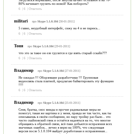
80% начинает грузить по-новой! Как побороть?
6
|
6
|
Ответить
militari
про
Skype 5.1.0.104
[30-01-2011]
5 гавно, неудобный интерфейс, сижу на 4 и не парюсь...
6
|
6
|
Ответить
Тоня
про
Skype 5.1.0.104
[29-01-2011]
что это за такое он еле грузится и где взять старый сскайп???
6
|
6
|
Ответить
Владимир
про
Skype 5.1.0.104
[27-01-2011]
Не ожидал !!! Оборзевшие разработчики !!! Групповая
видеосвязь стала платной, предлагаю байкотировать эту функцию
!!!!
6
|
6
|
Ответить
Владимир
про
Skype 5.1.0.104
[25-01-2011]
Сеня, братка, снос винды и прочие радикальные меры не
помогут, такая же картина и у меня, правда не так часто, как ты
описываешь в своём сообщении, но пару тройку раз было... это
чисто скайповский глюк и остаётся надеяться на то, что многие
обращаясь к обратной связи, всё-таки добьются испраления всех
значимых ошибок... лично я верю на 100%, что следующая
версия после 5.1.0.104 выйдет доработаная и исправленная...