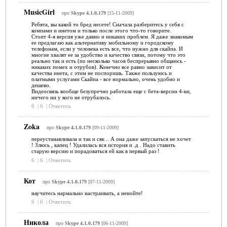
MusicGirl
про
Skype 4.1.0.179
[15-11-2009]
Ребята, вы какой то бред несете! Сначала разберитесь у себя с
компами и инетом и только после этого что-то говорите.
Стоит 4-я версия уже давно и никаких проблем. Я даже знакомым
ее предлагаю как альтернативу мобильному и городскому
телефонам, если у человека есть все, что нужно для скайпа. И
многие хвалят ее за удобство и качество связи, потому что это
реально так и есть (по несколько часов беспрерывно общаюсь -
никаких помех и отрубов). Конечно все равно зависит от
качества инета, с этим не поспоришь. Также пользуюсь и
платными услугами Скайпа - все нормально, очень удобно и
дешево.
Видеосвязь вообще безупречно работала еще с бета-версии 4-ки,
ничего ни у кого не отрубалось.
6
|
6
|
Ответить
Zoka
про
Skype 4.1.0.179
[09-11-2009]
переустанавливала и так и сяк .. А она даже запускаться не хочет
! Злюсь , капец ! Удалилась вся история и .д . Надо ставить
старую версию и порадоваться ей как в первый раз !
6
|
6
|
Ответить
Кот
про
Skype 4.1.0.179
[07-11-2009]
научитесь нармально настраивать, а ненойте!
6
|
6
|
Ответить
Никола
про
Skype 4.1.0.179
[06-11-2009]