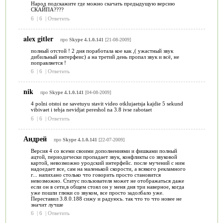
Народ подскажите где можно скачать предыдущую версию
СКАЙПА????
6
|
6
|
Ответить
alex gitler
про
Skype 4.1.0.141
[21-08-2009]
полный отстой ! 2 дня поработала кое как ,( ужастный звук
дибильный интерфеис) а на третий день пропал звук и всё, не
поправляется !
6
|
6
|
Ответить
nik
про
Skype 4.1.0.141
[04-08-2009]
4 polni otstoi ne savetuyu stavit video otklujaetsja kajdie 5 sekund
vibivaet i tebja nevidjat pereshol na 3.8 ivse rabotaet
6
|
6
|
Ответить
Андрей
про
Skype 4.1.0.141
[22-07-2009]
Версия 4 со всеми своими дополнениями и фишками полный
ацтой, периодически пропадает звук, конфликты со звуковой
картой, невозможно уродский интерфейс. после мучений с ним
надоедает все, сам на маленькой скорости, а всякого рекламного
г... напихано столько что говорить просто становится
невозможно. Статус пользователя может не отображаться даже
если он в сети,в общем стоял он у меня дня три наверное, когда
уже пошли глюки со звуком, все просто задолбало уже.
Переставил 3.8.0.188 сижу и радуюсь. так что то что новее не
значит лучше
6
|
6
|
Ответить