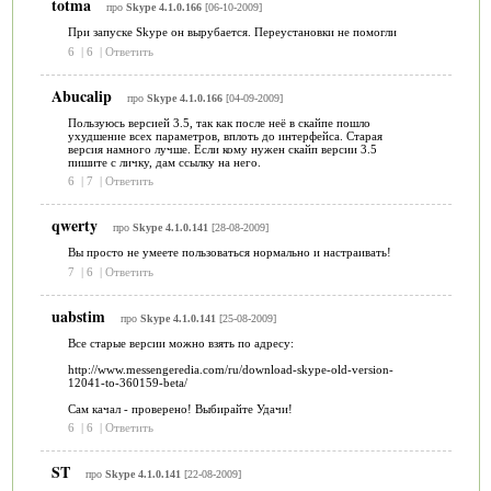
totma
про
Skype 4.1.0.166
[06-10-2009]
При запуске Skype он вырубается. Переустановки не помогли
6
|
6
|
Ответить
Abucalip
про
Skype 4.1.0.166
[04-09-2009]
Пользуюсь версией 3.5, так как после неё в скайпе пошло
ухудшение всех параметров, вплоть до интерфейса. Старая
версия намного лучше. Если кому нужен скайп версии 3.5
пишите с личку, дам ссылку на него.
6
|
7
|
Ответить
qwerty
про
Skype 4.1.0.141
[28-08-2009]
Вы просто не умеете пользоваться нормально и настраивать!
7
|
6
|
Ответить
uabstim
про
Skype 4.1.0.141
[25-08-2009]
Все старые версии можно взять по адресу:
http://www.messengeredia.com/ru/download-skype-old-version-
12041-to-360159-beta/
Сам качал - проверено! Выбирайте Удачи!
6
|
6
|
Ответить
ST
про
Skype 4.1.0.141
[22-08-2009]