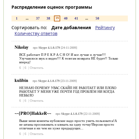
Распределение оценок программы
39
1
...
37
38
40
41
...
50
Сортировать по:
Дате добавления
Рейтингу
Количеству ответов
Nikolay
про
Skype 4.1.0.179
[24-11-2009]
ВСЕ работает П Р Е К Р А С Н О! И все лучше и лучше!!!
Улучшилося звук и видео!!! К телегам возврата НЕ будет!! Только
вперед!
6
|
6
|
Ответить
kulibin
про
Skype 4.1.0.179
[23-11-2009]
НЕЗНАЮ ПОЧЕМУ УВАС СКАЙП НЕ РАБОТАЕТ ИЛИ ПЛОХО
РАБОТАЕТ У МЕНЯ УЖЕ ПОЧТИ ГОД ПРОБЛЕМ НИ КОГДА
НЕБЫЛО
6
|
6
|
Ответить
~~[PRO]HakkeR~~
про
Skype 4.1.0.179
[22-11-2009]
Выше меня коменты нубовские надо просто уметь пользоватса!А
не штаны просиживать и кликать на одну точку!Версия просто
отличная и ни чем ни хуже придыдущих...
6
|
6
|
Ответить