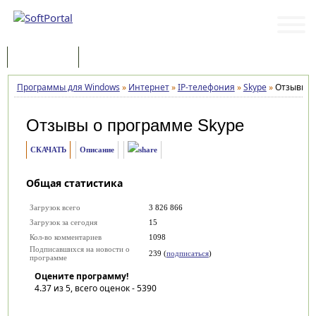
Программы
Статьи
Программы для Windows
»
Интернет
»
IP-телефония
»
Skype
»
Отзывы
Отзывы о программе
Skype
СКАЧАТЬ
Описание
Общая статистика
Загрузок всего
3 826 866
Загрузок за сегодня
15
Кол-во комментариев
1098
Подписавшихся на новости о
239 (
подписаться
)
программе
Оцените программу!
4.37
из 5, всего оценок -
5390