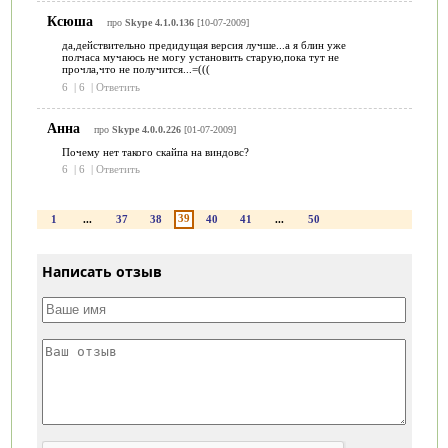
Ксюша
про
Skype 4.1.0.136
[10-07-2009]
да,действительно предидущая версия лучше...а я блин уже
полчаса мучаюсь не могу установить старую,пока тут не
прочла,что не получится...=(((
6
|
6
|
Ответить
Анна
про
Skype 4.0.0.226
[01-07-2009]
Почему нет такого скайпа на виндовс?
6
|
6
|
Ответить
39
1
...
37
38
40
41
...
50
Написать отзыв