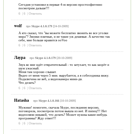
Сегодня установил в первые 4-ю версию простоофигенно
посмотрим дальше!!!
6
|
6
|
Ответить
wolf
про
Skype 4.1.0.179
[24-10-2009]
А кто сказал, что "вы можете бесплатно звонить во все уголки
мира"? Звонки платные, и не такие уж дешевые. А качество так
себе, мне больше нравится ooVoo
6
|
6
|
Ответить
Лаура
про
Skype 4.1.0.179
[20-10-2009]
Звук ко мне идёт отвратительный - то затухает, то как заорёт и
шум ужасный.
Меня там хорошо слышат.
Видео от меня через 5 мин. вырубается, а я собеседника вижу.
Подключена не веб, а видеокамера мини-дв.
Что делать?
6
|
6
|
Ответить
Hatasha
про
Skype 4.1.0.166
[10-10-2009]
Мужики! помогите, скачала Skype, последнюю версию,
поговорила, посмотрела потом вышла из неё. И пипец!!! Нет
видеосвязи никакой, что делать? Может нужны какие-нибудь
программы? Жду ответ!!!
6
|
6
|
Ответить