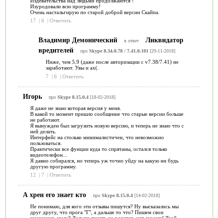
Издевательства над людьми продолжаются !
Изуродовали всю программу!
Очень настальгирую по старой доброй версии Скайпа.
17
|
6
|
Ответить
Владимир Демонический
Ликвидатор
в ответ
вредителей
про
Skype 8.34.0.78 / 7.41.0.101
[29-11-2018]
Ниже, чем 5.9 (даже после авторизации с v7.38/7.41) не
заработают. Увы и ах(.
7
|
6
|
Ответить
Игорь
про
Skype 8.15.0.4
[18-02-2018]
Я даже не знаю которая версия у меня.
В какой то момент пришло сообщение что старые версии больше
не работают.
Я вынужден был загрузить новую версию, и теперь не знаю что с
ней делать.
Интерфейс на столько минималистичен, что невозможно
пользоваться.
Практически все фунции куда то спрятаны, остался только
видеотелефон...
Я давно собирался, но теперь уж точно уйду на какую ни будь
другую программу.
12
|
7
|
Ответить
А хрен его знает кто
про
Skype 8.15.0.4
[14-02-2018]
Не понимаю, для кого эти отзывы пишутся? Ну высказались мы
друг другу, что прога "Г", а дальше то что? Пишем свои