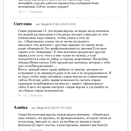
интерфейс,хорошо работал переводчик,сообщения были
мгновенные.Сейчас полное дерьмо!
30
|
7
|
Ответить
Cветлана
про
Skype 8.17.0.2
[10-03-2018]
Самая дерьмовая 15..последняя версия, не видно когда контакты
последний раз выходили в сеть,когда заходят и выходят из сети
(обязательно надо кликать, чтобы узнать в сети ли
он...).Невозможно узнать число месяц последнего
выходав в сеть контакта с другими людьми( это важно когда
редко общаешься).Это конфиденциальность липовая.Если надо
скрыть есть "невидимка".А твои контакты предлагают другим
людям,а я не хочу этого и мне чужие не нужны ,а если
понадобятся я сама их найду и спрошу разрешения. Настройки
убраны.Меню плохое.Тебе предлагают контакты, которые у тебя
уже есть(Предлагаемые).....
Итого: каждый имеет право выбрать ту версию ,которая его
устраивает и не нервирует,даже если она и не поддерживается. И
не надо чтобы люди скачивали старые версии на сомнительных
сайтах.Поэтому дайте людям возможность скачать старые
надежные полюбившиеся им версии с вашего официального
сайта.А вы в это время смотрите старые версии и улучшайте их
,не убирая старые возможности.
41
|
6
|
Ответить
Алиёва
про
Skype 8.17.0.2
[07-03-2018]
Самая беспонтовая версия, нельзя видеть контакты - обязательно
надо кликать, все крупное, не функциональное, историю чатов не
почистишь, выходят те, кого ты вообще не знаешь в твоих
контактах))) кароч жестьь, я разочарована, верните как было)))
21
|
7
|
Ответить