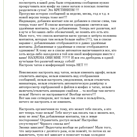
посмотреть в какой день были отправлены сообщения нужно
прокручивать всю конфу на самое начало в поисках пометки
разделителя суток! Это КРЕТИНИЗМ !!!
Прогрузки истории сообщений за неделю, месяц, год и т.д. в
новой версии теперь тоже нет!!!
Индикации, добавлен контакт или не добавлен в списке слева, там
теперь тоже нет! В списке контактов одинаково светятся как
удалённые контакты, так и добавленные. Теперь нет различия, всё
в куче и без каких-либо обозначений, не понять кто есть кто.
Мало того, что список контактов нагло урезан и затёрта половина
контактов, которых там нельзя больше найти (!!!), так в списке
наравне с добавленными отображаются и давно удалённые
контакты. Добавленные и удалённые в списке отображаются
одинаково! К тому же в списке автоматом высвечиваются все, кто
хоть когда-либо находился в той или иной конференции вместе с
вами! НАХРЕНА ОНИ МНЕ ?!?!?! И вся эта дребедень в одной
куче/каше без различий между собой!
Настроек чатов и конференций теперь НЕТ !!!
Невозможно настроить вид чатов, нельзя изменить шрифт, нельзя
отключить аватары, нельзя изменить вид отображения
сообщений, нельзя настроить уведомления, нельзя отключить
миниатюры, нельзя отключить автоматическую развёртку и
автопросмотр изрбражений и файлов в конфах и чатах, нельзя
включить/отключить анимацию смайлов ... та вообще там ничего
нельзя! Ничего не настраивается! Вообще ничего!!!
Вот как они сотворили, вот только так этим и пользуйтесь,
ничего не настроить и не изменить.
Настроить органичения по тому, кто может тебе писать, а кто
нет теперь тоже нельзя! Тебе могут как писать так и звонить все,
кому не лень! Как добавленные контакты, так и левые
посторонние! Ограничить доступ нельзя! Настройки
отсутствуют! Чёрного списка нет!
Звонки зависают! Видеочаты вообще не работают! Мало того,
что запускаются с десятого раза, если повезёт, то потом их не
выключить, тупо всё зависает и помогает только холодное