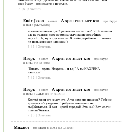
замечания, кому? Дальше писать не хочется, нет смысла! Твой
глас будет - вопиющего в пустыне.
7
|
6
|
Ответить
Endr Jexon
А хрен его знает кто
в ответ
про
Skype
8.16.0.4
[04-03-2018]
комменты пишем для "братьев по несчастью", чтоб лишний
раз не тратили свое время на скачивание подобных
версий! Не, ну когда конечно 8 скайп доработают... может
че-нить хорошее напишем!)
8
|
6
|
Ответить
Игорь
А хрен его знает кто
в ответ
про
Skype
8.17.0.2
[18-03-2018]
"Писать - глупо. Нахрена... и т.д." А ты НАХРЕНА
написал?
7
|
6
|
Ответить
Игорь
А хрен его знает кто
в ответ
про
Skype
8.18.0.6 / 7.41.0.101
[24-03-2018]
Кому:А хрен его знает кто. А ты нахрена пишешь? Тебе не
нравятся обсуждения. Требуешь молчать и не
вы@бываться. И сам - целой тирадой. Это как? Вот молчи
и не вы"бывася.
7
|
6
|
Ответить
Михаил
про
Skype 8.15.0.4
[12-02-2018]