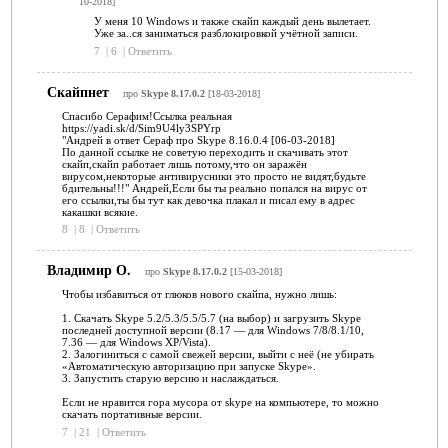
10-2018]
У меня 10 Windows и также скайп каждый день вылетает.
Уже за..ся заниматься разблокировкой учётной записи.
7
|
6
|
Ответить
Скайпнет
про
Skype 8.17.0.2
[18-03-2018]
Спасибо Серафим!Ссылка реальная
https://yadi.sk/d/Sim9U4ly3SPYrp
"Андрей в ответ Сераф про Skype 8.16.0.4 [06-03-2018]
По данной ссылке не советую переходить и скачивать этот
скайп,скайп работает лишь потому,что он заражён
вирусом,некоторые антивирусники это просто не видят,будьте
бдительны!!!" Андрей,Если бы ты реально попался на вирус от
его ссылки,ты бы тут как девочка плакал и писал ему в адрес
какашки всякие.
8
|
8
|
Ответить
Владимир О.
про
Skype 8.17.0.2
[15-03-2018]
Чтобы избавиться от глюков нового скайпа, нужно лишь:
1. Скачать Skype 5.2/5.3/5.5/5.7 (на выбор) и загрузить Skype
последней доступной версии (8.17 — для Windows 7/8/8.1/10,
7.36 — для Windows XP/Vista).
2. Залогиниться с самой свежей версии, выйти с неё (не убирать
«Автоматическую авторизацию при запуске Skype».
3. Запустить старую версию и наслаждаться.
Если не нравится гора мусора от skype на компьютере, то можно
скачать портативные версии.
7
|
21
|
Ответить