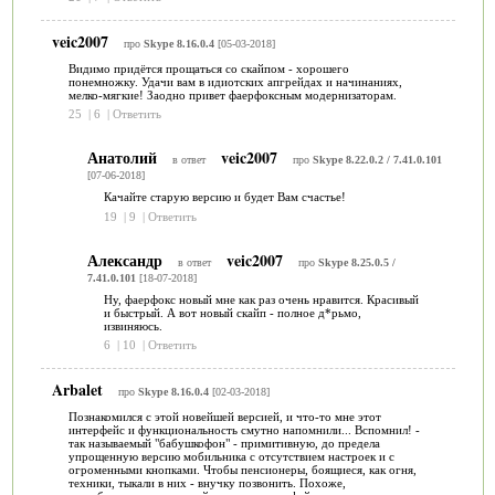
veic2007
про
Skype 8.16.0.4
[05-03-2018]
Видимо придётся прощаться со скайпом - хорошего
понемножку. Удачи вам в идиотских апгрейдах и начинаниях,
мелко-мягкие! Заодно привет фаерфоксным модернизаторам.
25
|
6
|
Ответить
Анатолий
veic2007
в ответ
про
Skype 8.22.0.2 / 7.41.0.101
[07-06-2018]
Качайте старую версию и будет Вам счастье!
19
|
9
|
Ответить
Александр
veic2007
в ответ
про
Skype 8.25.0.5 /
7.41.0.101
[18-07-2018]
Ну, фаерфокс новый мне как раз очень нравится. Красивый
и быстрый. А вот новый скайп - полное д*рьмо,
извиняюсь.
6
|
10
|
Ответить
Arbalet
про
Skype 8.16.0.4
[02-03-2018]
Познакомился с этой новейшей версией, и что-то мне этот
интерфейс и функциональность смутно напомнили... Вспомнил! -
так называемый "бабушкофон" - примитивную, до предела
упрощенную версию мобильника с отсутствием настроек и с
огроменными кнопками. Чтобы пенсионеры, боящиеся, как огня,
техники, тыкали в них - внучку позвонить. Похоже,