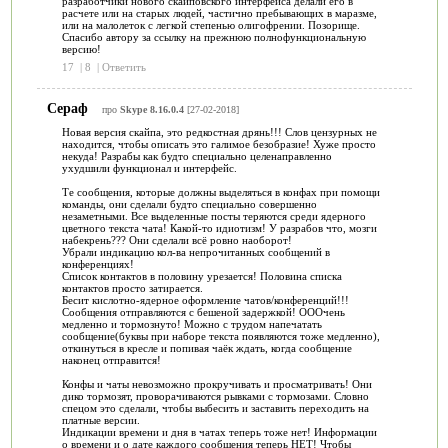
разработчики нового скайповского интерфейса делали его в
расчете или на старых людей, частично пребывающих в маразме,
или на малолеток с легкой степенью олигофрении. Позорище.
Спасибо автору за ссылку на прежнюю полнофункциональную
версию!
17
|
8
|
Ответить
Сераф
про
Skype 8.16.0.4
[27-02-2018]
Новая версия скайпа, это редкостная дрянь!!! Слов цензурных не
находится, чтобы описать это галимое безобразие! Хуже просто
некуда! Разрабы как будто специально целенаправленно
ухудшили функционал и интерфейс.
Те сообщения, которые должны выделяться в конфах при помощи
команды, они сделали будто специально совершенно
незаметными. Все выделенные посты теряются среди ядерного
цветного текста чата! Какой-то идиотизм! У разрабов что, мозги
набекрень??? Они сделали всё ровно наоборот!
Убрали индикацию кол-ва непрочитанных сообщений в
конференциях!
Список контактов в половину урезается! Половина списка
контактов просто затирается.
Бесит кислотно-ядерное оформление чатов/конференций!!!
Сообщения отправляются с бешеной задержкой! ОООчень
медленно и тормознуто! Можно с трудом напечатать
сообщение(буквы при наборе текста появляются тоже медленно),
откинуться в кресле и попивая чаёк ждать, когда сообщение
наконец отправится!
Конфы и чаты невозможно прокручивать и просматривать! Они
дико тормозят, проворачиваются рывками с тормозами. Словно
спецом это сделали, чтобы выбесить и заставить переходить на
платные версии.
Индикации времени и дня в чатах теперь тоже нет! Информации
о времени и о дате каждого сообщения теперь НЕТ! Чтобы