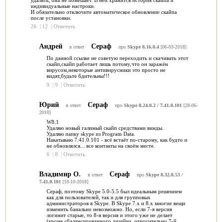
индивидуальные настроки.
И обязательно отключите автоматическое обновление скайпа
после установки.
26
|
12
|
Ответить
Андрей
Сераф
в ответ
про
Skype 8.16.0.4
[06-03-2018]
По данной ссылке не советую переходить и скачивать этот
скайп,скайп работает лишь потому,что он заражён
вирусом,некоторые антивирусники это просто не
видят,будьте бдительны!!!
9
|
9
|
Ответить
Юрий
Сераф
в ответ
про
Skype 8.24.0.2 / 7.41.0.101
[28-06-
2018]
W8.1
Удаляю новый галимый скайп средствами винды.
Удаляю папку skype из Program Data.
Накатываю 7.41.0.101 - всё встаёт по-старому, как будто и
не обновлялся... все контакты на своём месте.
6
|
8
|
Ответить
Владимир О.
Сераф
в ответ
про
Skype 8.32.0.53 /
7.41.0.101
[18-10-2018]
Сераф, поэтому Skype 5.0-5.5 был идеальным решением
как для пользователей, так и для групповых
администраторов в Skype. В Skype 7.x и 8.x многие вещи
изменить банально невозможно. Но, если 7-я версия
логинит старые, то 8-я версия и этого уже не делает
(кроме сбалансированного дизайна, относительно 7-й