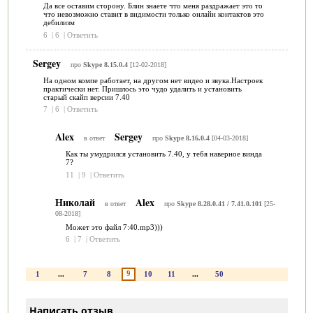
Да все оставим сторону. Блин знаете что меня раздражает это то
что невозможно ставит в видимости только онлайн контактов это
дебилизм
6
|
6
|
Ответить
Sergey
про
Skype 8.15.0.4
[12-02-2018]
На одном компе работает, на другом нет видео и звука.Настроек
практически нет. Пришлось это чудо удалить и установить
старый скайп версии 7.40
7
|
6
|
Ответить
Alex
Sergey
в ответ
про
Skype 8.16.0.4
[04-03-2018]
Как ты умудрился установить 7.40, у тебя наверное винда
7?
11
|
9
|
Ответить
Николай
Alex
в ответ
про
Skype 8.28.0.41 / 7.41.0.101
[25-
08-2018]
Может это файл 7:40.mp3)))
6
|
7
|
Ответить
9
1
...
7
8
10
11
...
50
Написать отзыв