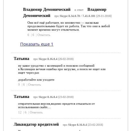
Владимир Демонический
Владимир
в ответ
Демонический
про
Skype 8.34.0.78 / 7.41.0.101
[29-11-2018]
Они всё ещё работают, но неизвестно — насколько
продолжительными будет их работа. Так что они в любой
момент времени могут отключиться.
6
|
6
|
Ответить
Показать еще 1
Татьяна
про
Skype 8.16.0.4
[26-02-2018]
ну какое уродство с коллекцией и поиском сообщений
в Коллекции вечная ошибка при загрузке, а поиск не ищет или
ищет через раз
доработайте или уходите
9
|
6
|
Ответить
Татьяна
про
Skype 8.16.0.4
[23-02-2018]
отвратительная версия,видимо придется отказаться от
использования скайп....
12
|
6
|
Ответить
Ликвидатор вредителей
про
Skype 8.16.0.4
[23-02-2018]