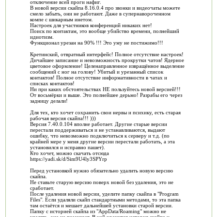
отключение всей проги нафиг.
В новой версии скайпа 8.16.0.4 про звонки и видеочаты можете
смело забыть, они не работают. Даже в супернавороченном
компе с шикарным инетом.
Настроек для участников конференций никаких нет!
Поиск по контактам, это вообще убийство времени, полнейший
идиотизм.
Функционал урезан на 90% !!! Это уму не постижимо!!!
Кретинский, отвратный интерфейс! Полное отсутствие настроек!
Дичайшее записание и невозможность прокрутки чатов! Ядерное
цветовое оформление! Целенаправленное извращённое выделение
сообщений с ног на голову! Убитый и урезанный список
контактов! Полное отсутствие информативности в чатах и
списках контактов!
Ни при каких обстоятельствах НЕ пользуйтесь новой версией!!!
От восьмёрки и выше. Это полнейшее дерьмо! Разрабы его через
задницу делали!
Для тех, кто хочет сохранить свои нервы и психику, есть старая
рабочая версия скайпа!!! )))
Версия 7.40.0.104 вполне работает. Другие старые версии
перестали поддерживаться и не устанавливаются, выдают
ошибку, что невозможно подключиться к серверу и т.д. (по
крайней мере у меня другие версии перестали работать, а эта
установился и исправно пашет).
Кто хочет, можно скачать отсюда
https://yadi.sk/d/Sim9U4ly3SPYrp
Перед установкой нужно обязательно удалить новую версию
скайпа.
Не ставьте старую версию поверх новой без удаления, это не
сработает.
После удаления новой версии, уделите папку скайпа в "Program
Files". Если удаляли скайп стандартными методами, то эта папка
там остаётся и мешает дальнейшей установки старой версии.
Папку с историей скайпа из "AppData/Roaming" можно не
удалять, она не помешает. В ней хранится история скайпа и