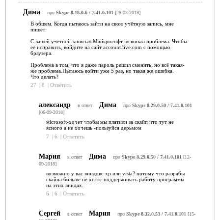
Дима
про
Skype 8.18.0.6 / 7.41.0.101
[28-03-2018]
В общем. Когда пытаюсь зайти на свою учётную запись, мне
пишет:
С вашей учетной записью Майкрософт возникла проблема. Чтобы
ее исправить, войдите на сайт account.live.com с помощью
браузера.
Проблема в том, что я даже пароль решил сменить, но всё такая-
же проблема.Пытаюсь войти уже 5 раз, но такая же ошибка.
Что делать?
27
|
8
|
Ответить
александр
Дима
в ответ
про
Skype 8.29.0.50 / 7.41.0.101
[06-09-2018]
мicrosoft-хочет чтобы мы платили за скайп что тут не
ясного а не хочешь -пользуйся дерьмом
7
|
6
|
Ответить
Мария
Дима
в ответ
про
Skype 8.29.0.50 / 7.41.0.101
[12-
09-2018]
возможно у вас виндовс xp или vista? потому что разрабы
скайпа больше не хотят поддерживать работу программы
на этих виндах.
6
|
6
|
Ответить
Сергей
Мария
в ответ
про
Skype 8.32.0.53 / 7.41.0.101
[15-