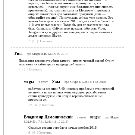
версии, там больше нет никаких преимуществ, а в
остальном — полный хаус и ещё большая ограниченность
приложения), т.к. она написана на Electron'е и урезана в
опциях автологина для локальных профилей (типа —
обновляйте версию). Принуждать сейчас уже поздно. Это
нужно было делать в начале 2015, когда в скайпе было 95-
110 млн пользователей. Тогда бы для пользователей это
было бы шоком. Сейчас всем начхать, ибо есть Viber,
Telegram и куча других мессенджеров, которые являются
альтернативами Skype.
7
|
6
|
Ответить
Увы
про
Skype 8.16.0.4
[26-02-2018]
Последняя версия отрубила камеру - имеем черный экран! Стоит
выложить на сайте архив предыдущей версии.
7
|
6
|
Ответить
sergы
Увы
в ответ
про
Skype 8.17.0.2
[14-03-2018]
работаю на версиии 7.40, никаких проблем с этой версией
не вижу, а новая полная жопа огурцов, разработчики
спецы криворукие или новую версию обмывали не
проверив ее.
12
|
6
|
Ответить
Владимир Демонический
sergы
в ответ
про
Skype
8.32.0.53 / 7.41.0.101
[18-10-2018]
Седьмые версии отрубят в начале ноября 2018.
6
|
6
|
Ответить