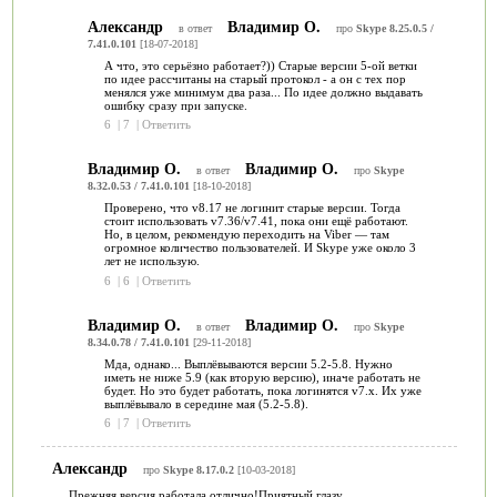
Александр
Владимир О.
в ответ
про
Skype 8.25.0.5 /
7.41.0.101
[18-07-2018]
А что, это серьёзно работает?)) Старые версии 5-ой ветки
по идее рассчитаны на старый протокол - а он с тех пор
менялся уже минимум два раза... По идее должно выдавать
ошибку сразу при запуске.
6
|
7
|
Ответить
Владимир О.
Владимир О.
в ответ
про
Skype
8.32.0.53 / 7.41.0.101
[18-10-2018]
Проверено, что v8.17 не логинит старые версии. Тогда
стоит использовать v7.36/v7.41, пока они ещё работают.
Но, в целом, рекомендую переходить на Viber — там
огромное количество пользователей. И Skype уже около 3
лет не использую.
6
|
6
|
Ответить
Владимир О.
Владимир О.
в ответ
про
Skype
8.34.0.78 / 7.41.0.101
[29-11-2018]
Мда, однако... Выплёвываются версии 5.2-5.8. Нужно
иметь не ниже 5.9 (как вторую версию), иначе работать не
будет. Но это будет работать, пока логинятся v7.x. Их уже
выплёвывало в середине мая (5.2-5.8).
6
|
7
|
Ответить
Александр
про
Skype 8.17.0.2
[10-03-2018]
Прежняя версия работала отлично!Приятный глазу