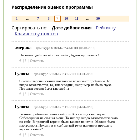
Распределение оценок программы
9
1
...
7
8
10
11
...
50
Сортировать по:
Дате добавления
Рейтингу
Количеству ответов
америка
про
Skype 8.18.0.6 / 7.41.0.101
[08-04-2018]
Насколько дебильный стал скайп , будем прощаться !
6
|
6
|
Ответить
Гулюза
про
Skype 8.18.0.6 / 7.41.0.101
[04-04-2018]
С новой версией скайпа постоянно возникают проблемы. То
видео отключается, то, как сегодня , например не было звука.
Прошлая версия была так удобна
6
|
6
|
Ответить
Гулюза
про
Skype 8.18.0.6 / 7.41.0.101
[04-04-2018]
Вечные проблемы с этим скайпом.Вот сегодня нет звука.
Собеседники не слышат меня. То иногда видео отключается само
по себе. В прошлой версии было так все понятно. Можно было
настраивать.Почему и с чьей легкой руки изменили прошлую
версию скайпа?
6
|
6
|
Ответить