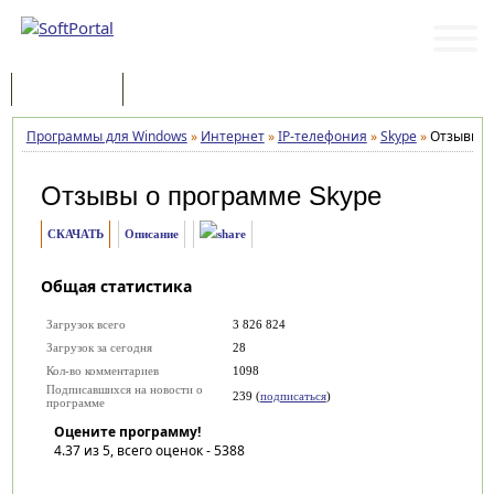
Программы
Статьи
Программы для Windows
»
Интернет
»
IP-телефония
»
Skype
»
Отзывы
Отзывы о программе
Skype
СКАЧАТЬ
Описание
Общая статистика
Загрузок всего
3 826 824
Загрузок за сегодня
28
Кол-во комментариев
1098
Подписавшихся на новости о
239 (
подписаться
)
программе
Оцените программу!
4.37
из 5, всего оценок -
5388