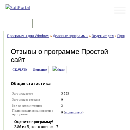
Программы
Статьи
Программы для Windows
»
Деловые программы
»
Ведение дел
»
Просто
Отзывы о программе
Простой
сайт
СКАЧАТЬ
Описание
Общая статистика
Загрузок всего
3 555
Загрузок за сегодня
0
Кол-во комментариев
2
Подписавшихся на новости о
0 (
подписаться
)
программе
Оцените программу!
2.86
из 5, всего оценок -
7