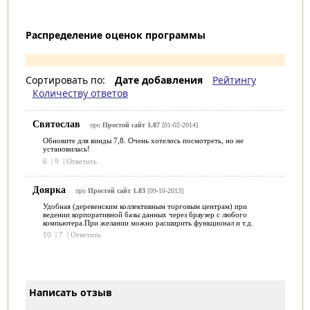
Распределение оценок программы
Сортировать по:
Дате добавления
Рейтингу
Количеству ответов
Святослав
про
Простой сайт 1.87
[01-02-2014]
Обновите для винды 7,8. Очень хотелось посмотреть, но не
установилась!
6
|
9
|
Ответить
Доярка
про
Простой сайт 1.83
[09-10-2013]
Удобная (деревенским коллективным торговым центрам) при
ведении корпоративной базы данных через браузер с любого
компьютера.При желании можно расширить функционал и т.д.
10
|
7
|
Ответить
Написать отзыв