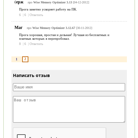
(ерж
про
Wise Memory Optimizer 3.13
[04-12-2012]
Прога заметно ускоряет работу на ПК.
6
|
6
|
Ответить
Маг
про
Wise Memory Optimizer 3.12.67
[30-11-2012]
Прога хорошая, простая и дельная! Лучшая из бесплатных и
платных которых я перепробовал.
8
|
6
|
Ответить
2
1
Написать отзыв