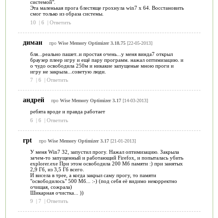
системой".
Эта маленькая прога блестяще грохнула win7 x 64. Восстановить
смог только из образа системы.
10
|
6
|
Ответить
диман
про
Wise Memory Optimizer 3.18.75
[22-05-2013]
бля...реально пашет..и простая очень...у меня винда7 открыл
браузер плеер игру и ещё пару программ. нажал оптимизацию. и
о чудо освободила 250м и никакие запущеные мною проги и
игру не закрыла...советую люди.
7
|
6
|
Ответить
андрей
про
Wise Memory Optimizer 3.17
[14-03-2013]
ребята вроде и правда работает
6
|
6
|
Ответить
rpt
про
Wise Memory Optimizer 3.17
[21-01-2013]
У меня Win7 32, запустил прогу. Нажал оптимизацию. Закрыла
зачем-то запущенный и работающий Firefox, и попыталась убить
explorer.exe При этом освободила 200 Мб памяти :) при занятых
2,9 Гб, из 3,5 Гб всего.
И висела в трее, а когда закрыл саму прогу, то памяти
"освободилось" 500 Мб... :-) (под себя её видимо некорректно
очищая, сожрала)
Шикарная очистка... ))
9
|
7
|
Ответить