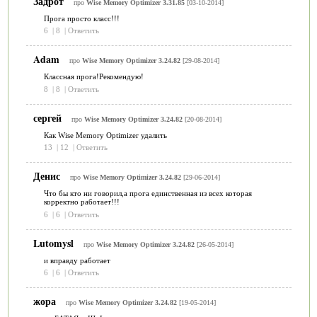
Задрот
про
Wise Memory Optimizer 3.31.85
[03-10-2014]
Прога просто класс!!!
6
|
8
|
Ответить
Adam
про
Wise Memory Optimizer 3.24.82
[29-08-2014]
Классная прога!Рекомендую!
8
|
8
|
Ответить
сергей
про
Wise Memory Optimizer 3.24.82
[20-08-2014]
Как Wise Memory Optimizer удалить
13
|
12
|
Ответить
Денис
про
Wise Memory Optimizer 3.24.82
[29-06-2014]
Что бы кто ни говорил,а прога единственная из всех которая
корректно работает!!!
6
|
6
|
Ответить
Lutomysl
про
Wise Memory Optimizer 3.24.82
[26-05-2014]
и вправду работает
6
|
6
|
Ответить
жора
про
Wise Memory Optimizer 3.24.82
[19-05-2014]