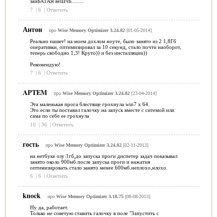
заиБАТАЯ веШчЬ.........
7
|
6
|
Ответить
Антон
про
Wise Memory Optimizer 3.24.82
[01-05-2014]
Реально пашет! на моем дохлом ноуте, было занято из 2 1,8Гб
оперативки, оптимизировал за 10 секунд, стало почти наоборот,
теперь свободно 1,3! Круто)) и без инсталляции))
Рекомендую!
7
|
6
|
Ответить
APTEM
про
Wise Memory Optimizer 3.24.82
[23-04-2014]
Эта маленькая прога блестяще грохнула win7 x 64.
Это если ты поставил галочку на запуск вместе с ситемой или
сама по себе ее грохнула
10
|
36
|
Ответить
гость
про
Wise Memory Optimizer 3.24.82
[02-11-2013]
на нетбуке озу 1гб,до запуска проги диспетер задач показывал
занято около 900мб.после запуска проги и нажатия
оптимизировать стало занято менее 600мб.неплохо,нлохо.
6
|
6
|
Ответить
knock
про
Wise Memory Optimizer 3.18.75
[08-08-2013]
Ну да, работает.
Только не советую ставить галочку в поле "Запустить с