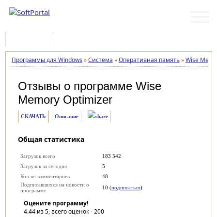
Программы
Статьи
Программы для Windows
»
Система
»
Оперативная память
»
Wise Memor
Отзывы о программе
Wise
Memory Optimizer
СКАЧАТЬ
Описание
Общая статистика
Загрузок всего
183 542
Загрузок за сегодня
5
Кол-во комментариев
48
Подписавшихся на новости о
10 (
подписаться
)
программе
Оцените программу!
4.44
из 5, всего оценок -
200