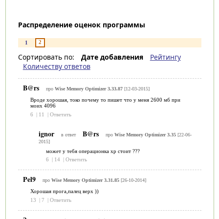
Распределение оценок программы
2
1
Сортировать по:
Дате добавления
Рейтингу
Количеству ответов
B@rs
про
Wise Memory Optimizer 3.33.87
[12-03-2015]
Вроде хорошая, токо почему то пишет что у меня 2600 мб при
моих 4096
6
|
11
|
Ответить
ignor
B@rs
в ответ
про
Wise Memory Optimizer 3.35
[22-06-
2015]
может у тебя операционка xp стоит ???
6
|
14
|
Ответить
Pel9
про
Wise Memory Optimizer 3.31.85
[26-10-2014]
Хорошая прога,палец верх ))
13
|
7
|
Ответить