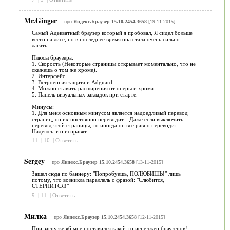
Mr.Ginger
про
Яндекс.Браузер 15.10.2454.3658
[19-11-2015]
Самый Адекватный браузер который я пробовал, Я сидел больше
всего на лисе, но в последнее время она стала очень сильно
лагать.
Плюсы браузера:
1. Скорость (Некоторые страницы открывает моментально, что не
скажешь о том же хроме).
2. Интерфейс.
3. Встроенная защита и Adguard.
4. Можно ставить расширения от оперы и хрома.
5. Панель визуальных закладок при старте.
Минусы:
1. Для меня основным минусом является надоедливый перевод
страниц, он их постоянно переводит... Даже если выключить
перевод этой страницы, то иногда он все равно переводит.
Надеюсь это исправят.
11
|
10
|
Ответить
Sergey
про
Яндекс.Браузер 15.10.2454.3658
[13-11-2015]
Зашёл сюда по баннеру: "Попробуешь, ПОЛЮБИШЬ!" лишь
потому, что возникла параллель с фразой: "Слюбится,
СТЕРПИТСЯ!"
9
|
11
|
Ответить
Милка
про
Яндекс.Браузер 15.10.2454.3658
[12-11-2015]
При загрузке яб мне поставился какой-то иенеджер браузеров!