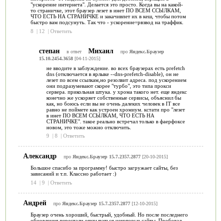
"ускорение интернета". Делается это просто. Когда вы на какой-
то страничке, этот браузер лезет в инет ПО ВСЕМ ССЫЛКАМ,
ЧТО ЕСТЬ НА СТРАНИЧКЕ и закачивпет их в кеш, чтобы потом
быстро вам подсунуть. Так что - ускорение=рвзвод на траффик.
8
|
12
|
Ответить
степан
Михаил
в ответ
про
Яндекс.Браузер
15.10.2454.3658
[04-11-2015]
не вводите в заблуждение. во всех браузерах есть prefetch
dns (отключается в ярлыке --dns-prefetch-disable), он не
лезет по всем ссылкам,но резолвит адреса. под ускорением
они подразумевают скорее "турбо", это типа прокси
сервера. прикольная штука. у хрома такого нет. еще яндекс
конечно же ускоряет собственные сервисы, объяснил бы
как, но боюсь если вы не очень далеких человек в IT все
равно не поймете как устроен хромиум. кстати про "лезет
в инет ПО ВСЕМ ССЫЛКАМ, ЧТО ЕСТЬ НА
СТРАНИЧКЕ". такое реально встречал только в фаерфоксе
новом, это тоже можно отключить.
9
|
8
|
Ответить
Александр
про
Яндекс.Браузер 15.7.2357.2877
[20-10-2015]
Большое спасибо за программу! быстро загружает сайты, без
зависаний и т.п. Классно работает :)
14
|
9
|
Ответить
Андрей
про
Яндекс.Браузер 15.7.2357.2877
[12-10-2015]
Браузер очень хороший, быстрый, удобный. Но после последнего
обновления перестали открываться некоторые сайты. Пробовал