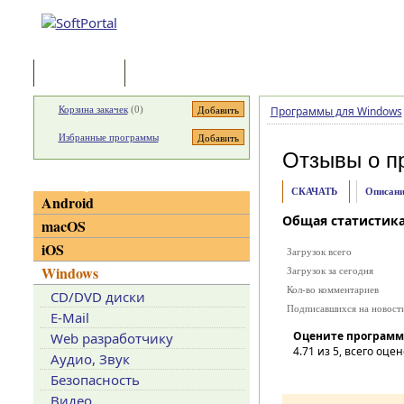
Программы
Статьи
Корзина закачек
(
0
)
Программы для Windows
Избранные программы
Отзывы о п
Категории
СКАЧАТЬ
Описани
Android
Общая статистик
macOS
iOS
Загрузок всего
Windows
Загрузок за сегодня
Кол-во комментариев
CD/DVD диски
Подписавшихся на новост
E-Mail
Оцените программ
Web разработчику
4.71
из 5, всего оцен
Аудио, Звук
Безопасность
Видео