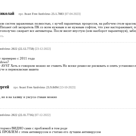
иколай
про
Avast Free Antivirus 23.1.7883
[07-04-2023]
ли систем зараженных полностью, с кучей паразитных процессов, на рабочем столе красова
Пихают сей засиратель ПК со всем нужным и не нужным софтом, что уже настораживает, по
гополучно сжирает все активаторы. После висит впустую (или наоборот паразитируя), заби
ить
ntivirus 2022 (22.12.7758)
[23-12-2022]
у примерно с 2011 года
ndows7
т AVST Хоть и говорили можно не ставить Но всеже решил не рисковать и опять установил 
сче и первокласная зашита
ергей
про
Avast Free Antivirus 23.9.8494
[13-10-2023]
, но в на халяву и уксуса стакан можно
ntivirus 2022 (22.11.7716)
[07-12-2022]
 тормоз ВИДНО сами с проблемой в том роде
 ПРОБЛЕМ с этим антивирусом и считаю его лучшим антивирусом