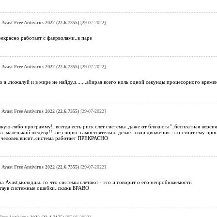
о
Avast Free Antivirus 2022 (22.6.7355)
[29-07-2022]
 прекрасно работает с фаерволами..в паре
о
Avast Free Antivirus 2022 (22.6.7355)
[29-07-2022]
 я..пожалуй и в мире не найду.з.......абирая всего ноль одной секунды процесорного врем
о
Avast Free Antivirus 2022 (22.6.7355)
[29-07-2022]
акую-либо программу!..всегда есть риск слет системы..даже от блокнота"..бесплатная верси
а..маленький шедевр!!..не спорю..самостоятельно делает свои движения..это стоит ему прос
о человек висит..система работает ПРЕКРАСНО
о
Avast Free Antivirus 2022 (22.6.7355)
[29-07-2022]
а Avast,молодцы..то что системы слетают - это и говорит о его непробиваемости
читаув системные ошибки..скажк БРАВО