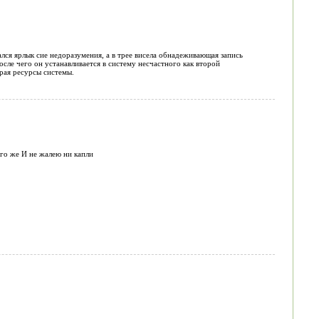
лся ярлык сие недоразумения, а в трее висела обнадеживающая запись
сле чего он устанавливается в систему несчастного как второй
рая ресурсы системы.
его же И не жалею ни капли