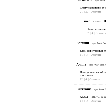
про
Avast 
Ставьте китайский 360
21
|
20
|
Ответить
user
D
в ответ
Такое же калойд
7
|
4
|
Ответить
Евгений
про
Avast Fre
Блин, единственный пу
11
|
17
|
Ответить
Алина
про
Avast Free A
Никогда не скачивайте
этого говна
12
|
6
|
Ответить
Снеговик
про
Avast F
АВАСТ - ГОВНО, дорог
14
|
14
|
Ответить