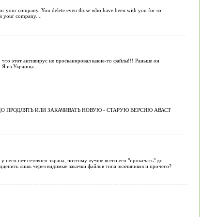
 for your company. You delete even those who have been with you for so
ds your company....
 что этот антивирус не просканировал какие-то файлы!!! Раньше он
 Я из Украины...
АДО ПРОДЛЯТЬ ИЛИ ЗАКАЧИВАТЬ НОВУЮ - СТАРУЮ ВЕРСИЮ АВАСТ
 у него нет сетевого экрана, поэтому лучше всего его "прокачать" до
дцепить лишь через видимые закачки файлов типа экзешников и прочего?