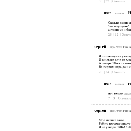
36
|
37
|
Ответить
user
Н
в ответ
Сколько приноси
"вы защищены". 
антивирус и бла
26
|
12
|
Ответ
сергей
про
Avast Free A
Я им пользуюсь уже н
И он стоял есче на wi
А теперь 10-ка и стои
Во первых шара да и е
26
|
24
|
Ответить
user
с
в ответ
нет только шара
7
|
3
|
Ответить
сергей
про
Avast Free A
Мое мнение такое
Ребята которые пишут
Я не увидел НИКАКИХ