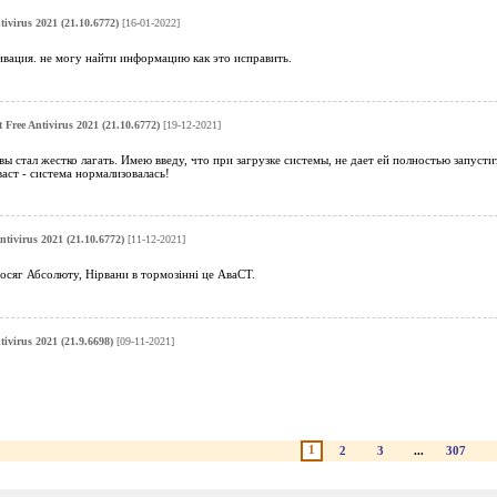
tivirus 2021 (21.10.6772)
[16-01-2022]
ивация. не могу найти информацию как это исправить.
t Free Antivirus 2021 (21.10.6772)
[19-12-2021]
ы стал жестко лагать. Имею введу, что при загрузке системы, не дает ей полностью запуст
васт - система нормализовалась!
ntivirus 2021 (21.10.6772)
[11-12-2021]
осяг Абсолюту, Нірвани в тормозінні це АваСТ.
tivirus 2021 (21.9.6698)
[09-11-2021]
1
2
3
...
307