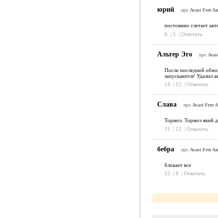
юрий
про
Avast Free An
постоянно слетает акт
6
|
5
|
Ответить
Альтер Эго
про
Avas
После последней обнов
запускаются! Удалил а
14
|
12
|
Ответить
Слава
про
Avast Free A
Тормоз. Тормоз який д
11
|
12
|
Ответить
бебра
про
Avast Free An
блокает все
12
|
8
|
Ответить