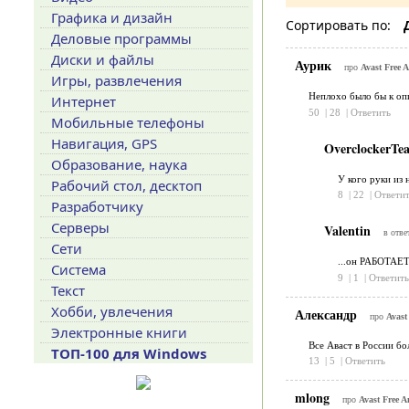
Графика и дизайн
Сортировать по:
Деловые программы
Диски и файлы
Аурик
про
Avast Free A
Игры, развлечения
Неплохо было бы к о
Интернет
50
|
28
|
Ответить
Мобильные телефоны
Навигация, GPS
OverclockerT
Образование, наука
У кого руки из 
Рабочий стол, десктоп
8
|
22
|
Ответит
Разработчику
Серверы
Valentin
в отве
Сети
...он РАБОТАЕТ,
Система
9
|
1
|
Ответить
Текст
Хобби, увлечения
Александр
про
Avast
Электронные книги
Все Аваст в России бо
ТОП-100 для Windows
13
|
5
|
Ответить
mlong
про
Avast Free A