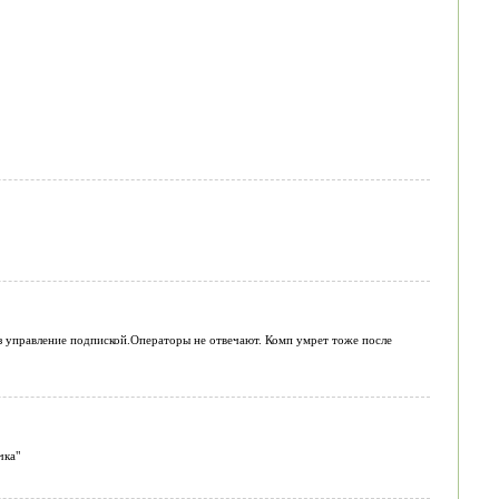
ез управление подпиской.Операторы не отвечают. Комп умрет тоже после
чка"