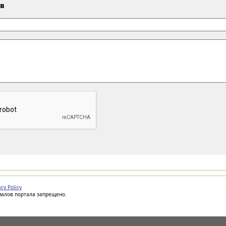
ыв
acy Policy
иалов портала запрещено.