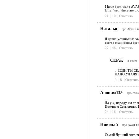
I have been using AVAST
long. Well, there are th
21
|
10
|
Ответить
Наталья
про
Avast Fr
Я давно установила эт
всегда сканировал все
27
|
46
|
Ответить
СЕРЖ
в ответ
...ЕСЛИ ТЫ С
НАДО УДАЛЯТ
9
|
8
|
Ответить
Аноним123
про
Avas
Да уж, народу им поль
Премиум Секьюрити. Не
24
|
16
|
Ответить
Николай
про
Avast Fr
Самый Лучший Антивиру