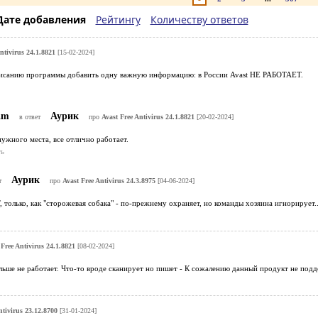
Дате добавления
Рейтингу
Количеству ответов
ntivirus 24.1.8821
[15-02-2024]
писанию программы добавить одну важную информацию: в России Avast НЕ РАБОТАЕТ.
eam
Аурик
в ответ
про
Avast Free Antivirus 24.1.8821
[20-02-2024]
нужного места, все отлично работает.
ь
Аурик
т
про
Avast Free Antivirus 24.3.8975
[04-06-2024]
 только, как "сторожевая собака" - по-прежнему охраняет, но команды хозяина игнорирует..
 Free Antivirus 24.1.8821
[08-02-2024]
льше не работает. Что-то вроде сканирует но пишет - К сожалению данный продукт не под
ntivirus 23.12.8700
[31-01-2024]