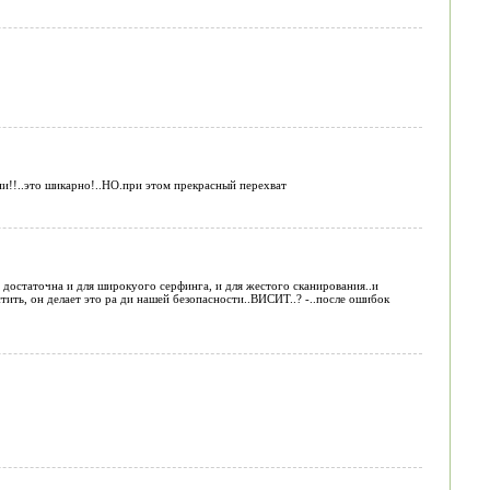
ени!!..это шикарно!..НО.при этом прекрасный перехват
я достаточна и для широкуого серфинга, и для жестого сканирования..и
тить, он делает это ра ди нашей безопасности..ВИСИТ..? -..после ошибок