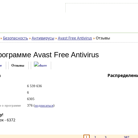
Войти на аккаунт
Зарегистрироваться
»
Безопасность
»
Антивирусы
»
Avast Free Antivirus
»
Отзывы
рограмме
Avast Free Antivirus
е
Отзывы
а
Распределен
6 539 636
6
6305
и о программе
376 (
подписаться
)
у!
ок -
6372
1
2
3
...
307