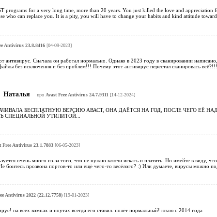
 programs for a very long time, more than 20 years. You just killed the love and appreciation
ose who can replace you. It is a pity, you will have to change your habits and kind attitude towar
ee Antivirus 23.8.8416
[04-09-2023]
от антивирус. Сначала он работал нормально. Однако в 2023 году в сканировании написано,
 файлы без исключения и без проблем!!! Почему этот антивирус перестал сканировать всё?!!!
Наталья
про
Avast Free Antivirus 24.7.9311
[14-12-2024]
КАЧИВАЛА БЕСПЛАТНУЮ ВЕРСИЮ АВАСТ, ОНА ДАЁТСЯ НА ГОД, ПОСЛЕ ЧЕГО ЕЁ Н
Ь СПЕЦИАЛЬНОЙ УТИЛИТОЙ...
t Free Antivirus 23.1.7883
[06-05-2023]
зуется очень много из-за того, что не нужно ключи искать и платить. Но имейте в виду, что
 боитесь прозвона портов-то или ещё чего-то весёлого? :) Или думаете, вирусы можно по
ee Antivirus 2022 (22.12.7758)
[19-01-2023]
с! на всех компах и ноутах всегда его ставил. полёт нормальный! юзаю с 2014 года