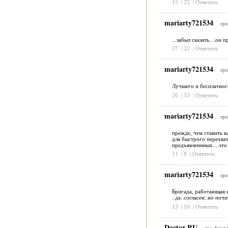
15
|
25
|
Ответить
mariarty721534
пр
...забыл сказать....он
27
|
22
|
Ответить
mariarty721534
пр
Лучшего и бесплатного
26
|
33
|
Ответить
mariarty721534
пр
прежде, чем ставить к
для быстрого перехват
предъявленнных....эт
11
|
8
|
Ответить
mariarty721534
пр
Бригада, работающая н
..да..согласен..но по
13
|
10
|
Ответить
Doctor RU