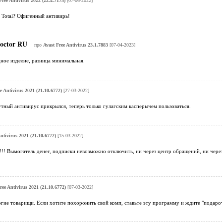
Free Antivirus 2022 (22.4.7175)
[07-06-2022]
 Total? Офигенный антивирь!
octor RU
про
Avast Free Antivirus 23.1.7883
[07-04-2023]
ное изделие, разница минимальная.
e Antivirus 2021 (21.10.6772)
[27-03-2022]
тный антивирус прикрылся, теперь только гулагским касперычем пользоваться.
ntivirus 2021 (21.10.6772)
[15-03-2022]
!!! Вымогатель денег, подписки невозможно отключить, ни через центр обращений, ни чер
ree Antivirus 2021 (21.10.6772)
[07-03-2022]
ие товарищи. Если хотите похоронить свой комп, ставьте эту программу и ждите "подаро