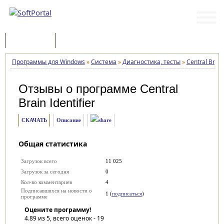
Программы
Статьи
Программы для Windows
»
Система
»
Диагностика, тесты
»
Central Brain 
Отзывы о программе
Central
Brain Identifier
СКАЧАТЬ
Описание
Общая статистика
Загрузок всего
11 025
Загрузок за сегодня
0
Кол-во комментариев
4
Подписавшихся на новости о
1 (
подписаться
)
программе
Оцените программу!
4.89
из 5, всего оценок -
19