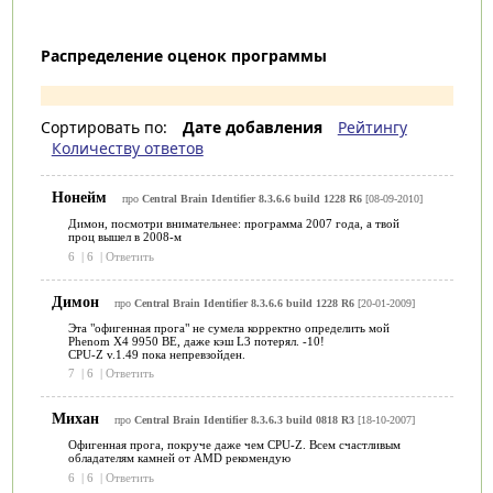
Распределение оценок программы
Сортировать по:
Дате добавления
Рейтингу
Количеству ответов
Нонейм
про
Central Brain Identifier 8.3.6.6 build 1228 R6
[08-09-2010]
Димон, посмотри внимательнее: программа 2007 года, а твой
проц вышел в 2008-м
6
|
6
|
Ответить
Димон
про
Central Brain Identifier 8.3.6.6 build 1228 R6
[20-01-2009]
Эта "офигенная прога" не сумела корректно определить мой
Phenom X4 9950 BE, даже кэш L3 потерял. -10!
CPU-Z v.1.49 пока непревзойден.
7
|
6
|
Ответить
Михан
про
Central Brain Identifier 8.3.6.3 build 0818 R3
[18-10-2007]
Офигенная прога, покруче даже чем CPU-Z. Всем счастливым
обладателям камней от AMD рекомендую
6
|
6
|
Ответить