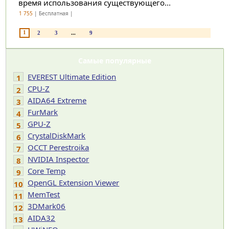
время использования существующего...
1 755
| Бесплатная |
1
2
3
...
9
Самые популярные
EVEREST Ultimate Edition
1
CPU-Z
2
AIDA64 Extreme
3
FurMark
4
GPU-Z
5
CrystalDiskMark
6
OCCT Perestroika
7
NVIDIA Inspector
8
Core Temp
9
OpenGL Extension Viewer
10
MemTest
11
3DMark06
12
AIDA32
13