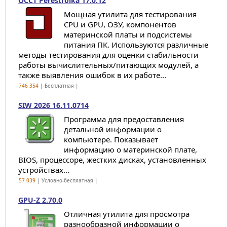
OCCT Perestroika 17.0.12
Мощная утилита для тестирования
CPU и GPU, ОЗУ, компонентов
материнской платы и подсистемы
питания ПК. Используются различные
методы тестирования для оценки стабильности
работы вычислительных/питающих модулей, а
также выявления ошибок в их работе...
746 354
| Бесплатная |
SIW 2026 16.11.0714
Программа для предоставления
детальной информации о
компьютере. Показывает
информацию о материнской плате,
BIOS, процессоре, жестких дисках, установленных
устройствах...
57 039
| Условно-бесплатная |
GPU-Z 2.70.0
Отличная утилита для просмотра
разнообразной информации о