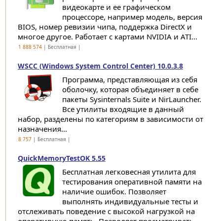
видеокарте и ее графическом
процессоре, например модель, версия
BIOS, номер ревизии чипа, поддержка DirectX и
многое другое. Работает с картами NVIDIA и ATI...
1 888 574
| Бесплатная |
WSCC (Windows System Control Center) 10.0.3.8
Программа, представляющая из себя
оболочку, которая объединяет в себе
пакеты Sysinternals Suite и NirLauncher.
Все утилиты входящие в данный
набор, разделены по категориям в зависимости от
назначения...
8 757
| Бесплатная |
QuickMemoryTestOK 5.55
Бесплатная легковесная утилита для
тестирования оперативной памяти на
наличие ошибок. Позволяет
выполнять индивидуальные тесты и
отслеживать поведение с высокой нагрузкой на