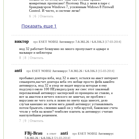
конкретных прописано! Поэтому Нод у меня в паре с
брандмауэром Windows 7, усиленным Widows 8 Firewall
Control. И чисто, и системе легко!
6
|
6
|
Ответить
Показать еще 1
виктор
про
ESET NOD32 Антивирус 7.0.302.26 / 6.0.316.3
[17-03-2014]
нод 32 работает безшумно но много пропускает и адваре и
мальваре и кейлогеры
8
|
8
|
Ответить
anti
про
ESET NOD32 Антивирус 7.0.302.26 / 6.0.316.3
[15-03-2014]
пробывал доктора вэба, нод 32 и аваст, остался на аваст интернет
секьюрити,насчет доктора веба это вобще просто фейк какойто
антивируса, нод 32 в упор не видит вирусы которые я ему
подсунул около 100 НЕувидил,сразу же снес этот хваленый
перехваленый антивирус касперский из принципа не ставлю, а
вот за авастом я нечего плохого не замечал, не проблем с
вирусами не чего хоть и лазию по инету куда занесет, дело
случая канешно но зачем мега дикий антивирус устанавливать
потом брызгать слюнями какой он у тебя крутой, баковские счета
чтоли у тебя на компе? темболее платить за антивирус считаю
наиглупейшим решением.
7
|
9
|
Ответить
FBj-Brau
anti
в ответ
про
ESET NOD32 Антивирус
7.0.302.26 / 6.0.316.3
[21-03-2014]