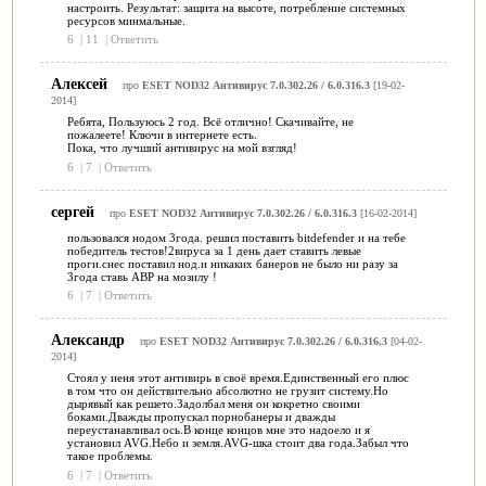
настроить. Результат: защита на высоте, потребление системных
ресурсов минмальные.
6
|
11
|
Ответить
Алексей
про
ESET NOD32 Антивирус 7.0.302.26 / 6.0.316.3
[19-02-
2014]
Ребята, Пользуюсь 2 год. Всё отлично! Скачивайте, не
пожалеете! Ключи в интернете есть.
Пока, что лучший антивирус на мой взгляд!
6
|
7
|
Ответить
сергей
про
ESET NOD32 Антивирус 7.0.302.26 / 6.0.316.3
[16-02-2014]
пользовался нодом 3года. решил поставить bitdefender и на тебе
победитель тестов!2вируса за 1 день дает ставить левые
проги.снес поставил нод.и никаких банеров не было ни разу за
3года ставь ABP на мозилу !
6
|
7
|
Ответить
Александр
про
ESET NOD32 Антивирус 7.0.302.26 / 6.0.316.3
[04-02-
2014]
Стоял у иеня этот антивирь в своё время.Единственный его плюс
в том что он действительно абсолютно не грузит систему.Но
дырявый как решето.Задолбал меня он кокретно своими
боками.Дважды пропускал порнобанеры и дважды
переустанавливал ось.В конце концов мне это надоело и я
установил AVG.Небо и земля.AVG-шка стоит два года.Забыл что
такое проблемы.
6
|
7
|
Ответить