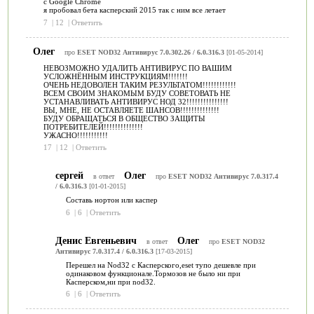
с Google Chrome
я пробовал бета касперский 2015 так с ним все летает
7
|
12
|
Ответить
Олег
про
ESET NOD32 Антивирус 7.0.302.26 / 6.0.316.3
[01-05-2014]
НЕВОЗМОЖНО УДАЛИТЬ АНТИВИРУС ПО ВАШИМ
УСЛОЖНЁННЫМ ИНСТРУКЦИЯМ!!!!!!!
ОЧЕНЬ НЕДОВОЛЕН ТАКИМ РЕЗУЛЬТАТОМ!!!!!!!!!!!!
ВСЕМ СВОИМ ЗНАКОМЫМ БУДУ СОВЕТОВАТЬ НЕ
УСТАНАВЛИВАТЬ АНТИВИРУС НОД 32!!!!!!!!!!!!!!!
ВЫ, МНЕ, НЕ ОСТАВЛЯЕТЕ ШАНСОВ!!!!!!!!!!!!!!
БУДУ ОБРАЩАТЬСЯ В ОБЩЕСТВО ЗАЩИТЫ
ПОТРЕБИТЕЛЕЙ!!!!!!!!!!!!!!
УЖАСНО!!!!!!!!!!!
17
|
12
|
Ответить
сергей
Олег
в ответ
про
ESET NOD32 Антивирус 7.0.317.4
/ 6.0.316.3
[01-01-2015]
Составь нортон или каспер
6
|
6
|
Ответить
Денис Евгеньевич
Олег
в ответ
про
ESET NOD32
Антивирус 7.0.317.4 / 6.0.316.3
[17-03-2015]
Перешел на Nod32 c Касперского,eset тупо дешевле при
одинаковом функционале.Тормозов не было ни при
Касперском,ни при nod32.
6
|
6
|
Ответить