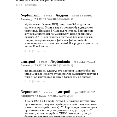
притормаживании в играх не замечено.
8
|
6
|
Ответить
Neptunianin
Андрей
в ответ
про
ESET NOD32
Антивирус 7.0.302.26 / 6.0.316.3
[10-04-2014]
Удивительно! У меня НОД стоит уже 3-й год - и ни
одного вируса. Стоит в паре с родным брандмауэром,
усиленным Виндовс 8 Фаервол Контроль. Естественно,
антивирус настроен по максимуму. Плюс прописаны
правила ХИПС для защиты реестра от блокировщиков
Винды, шифровальщиков файлов и файла hosts. За
компьютером кто только не сидит! Вся родня и дети в том
числе. И всё чисто.
9
|
6
|
Ответить
дмитрий
Neptunianin
в ответ
про
ESET NOD32
Антивирус 7.0.302.26 / 6.0.316.3
[22-04-2014]
все правильно ты сделал,а кто надеется на настройки по
умолчанию,то скулите от злости ,что вы хапаете вирусы.я
также нод настраивал только с фаерволом от outpost
6
|
7
|
Ответить
Neptunianin
дмитрий
в ответ
про
ESET NOD32
Антивирус 7.0.302.26 / 6.0.316.3
[22-04-2014]
У меня ESET с Comodo Firewall не ужился, потому что
проактивка антивируса переборола проактивку фаервола,
и тот отказался работать :-). У Outpost ведь тоже мощная
проактивка, как они у вас уживаются друг с другом?
Конечно, можно вырубить ХИПС антивируса, но уж
больно не хочется, всё-таки там столько правил