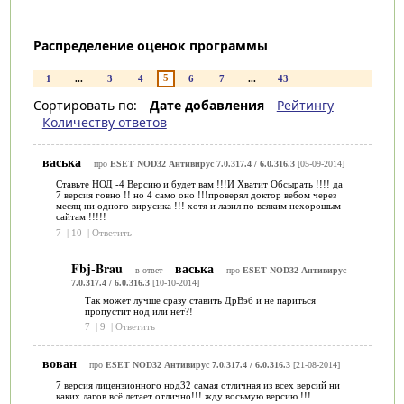
Распределение оценок программы
5
1
...
3
4
6
7
...
43
Сортировать по:
Дате добавления
Рейтингу
Количеству ответов
васька
про
ESET NOD32 Антивирус 7.0.317.4 / 6.0.316.3
[05-09-2014]
Ставьте НОД -4 Версию и будет вам !!!И Хватит Обсырать !!!! да
7 версия говно !! но 4 само оно !!!проверял доктор вебом через
месяц ни одного вирусика !!! хотя и лазил по всяким нехорошым
сайтам !!!!!
7
|
10
|
Ответить
Fbj-Brau
васька
в ответ
про
ESET NOD32 Антивирус
7.0.317.4 / 6.0.316.3
[10-10-2014]
Так может лучше сразу ставить ДрВэб и не париться
пропустит нод или нет?!
7
|
9
|
Ответить
вован
про
ESET NOD32 Антивирус 7.0.317.4 / 6.0.316.3
[21-08-2014]
7 версия лицензионного нод32 самая отличная из всех версий ни
каких лагов всё летает отлично!!! жду восьмую версию !!!