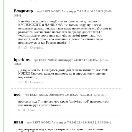
Владимир
про
ESET NOD32 Антивирус 7.0.317.4 / 6.0.316.3
[13-06-
2014]
Я не буду говорить о нодЕ что то плохое, но до наших
КАСПЕРСКОГО и ДАНИЛОВА, не только ноду, ну и всем
остальным далеко, так как наши выше перечисленные работают на
реального Российского пользователя(правда дороговато) с
учётом нашего состояния при чём во всём( кому надо, тот
поймёт), но Игорю и его компании с детектом онлайн надо
поднапречся, а так Россия вперёд!!!
8
|
15
|
Ответить
bperkins
про
ESET NOD32 Антивирус 7.0.317.4 / 6.0.316.3
[27-05-
2014]
Да ну, о чем вы. Пользуюсь дома для защиты компа только ESET
NOD32! Системы кушает немного, да и вирусы ловит вполне
нормально : )
12
|
6
|
Ответить
nod
про
ESET NOD32 Антивирус 7.0.302.26 / 6.0.316.3
[23-05-2014]
поставил нод 7, и понял, что фраза "antivirus nod" переводиться
как антивирус грозит обвалом.
6
|
8
|
Ответить
иван
про
ESET NOD32 Антивирус 7.0.302.26 / 6.0.316.3
[12-05-2014]
подтверждаю нод 7 версия тормозит интернет очень сильно