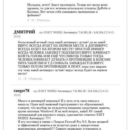
Молодец, зачет! Аваст пропиарен. Только вот когда копм
заражен, то для его лечения используют утилиты ДрВэба и
Каспера. Вот зачем себя оманывать принципами и
фейками?
6
|
6
|
Ответить
ДМИТРИЙ
про
ESET NOD32 Антивирус 7.0.302.26 / 6.0.316.3
[24-02-
2014]
бесполезный вечный спор какой антивирус лучше! да не какой.
ВИРУС ВСЕГДА БУДЕТ НА ПЕРВОМ МЕСТЕ А АНТИВИРУС
ВСЕГДА БУДЕТ НА ВТОРОМ МЕСТЕ! ПРОСТОЙ ПРИМЕР
КОГДА ЧЕЛОВЕК ЗАБОЛЕЕТ ПОДХВАТИЛ ВИРУС НАЧИНАЕТ
БОЛЕТЬ ГОЛОВА ИЛИ ЕЩЁ ЧТО НИБУДЬ ТОЛЬКО ТОГДА
ЧЕЛОВЕК НАЧИНАЕТ ДУМАТЬ О ПРОТИВОЯДИЕ К БОЛЕЗНИ
ПИТЬ ТАБЛЕТКИ И Т.Д СНАЧАЛА ЗАРАЖДАЕТСЯ ВИРУС
ТОЛЬКО ПОТОМ ПРОТИВОЯДИЕ К НЕМУ. пора уже закрыть
эту тему какой антивирус лучше! вирус всегда будет на первом
месте!
11
|
8
|
Ответить
ranger78
про
ESET NOD32 Антивирус 7.0.302.26 / 6.0.316.3
[24-02-
2014]
Много я антивирей переюзал! И у всех есть свои плюсы и
минусы. Один мой знакомый (программист по образованию)
говорит, что вообще не пользуется никакими средствами защиты,
кроме штатных Windows! И на мой вопрос, какой AV самый
оптимальный для рядового юзера, однозначно ответил: ESET
NOD32 Антивирус 7!!!
Я его поставил в связке с Outpost Firewall Pro 9.0. Более мощной
и эффективной защиты я не встречал даже у навороченых
комплексных антивирей!!! Главное правильно установить и