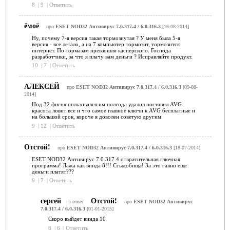
8
|
9
|
Ответить
ёмоё
про
ESET NOD32 Антивирус 7.0.317.4 / 6.0.316.3
[16-08-2014]
Ну, почему 7-я версия такая тормознутая ? У меня была 5-я
версия - все летало, а на 7 компьютер тормозит, тормозится
интернет. По тормазам превзошли касперского. Господа
разработчики, за что я плачу вам деньги ? Исправляйте продукт.
10
|
7
|
Ответить
АЛЕКСЕЙ
про
ESET NOD32 Антивирус 7.0.317.4 / 6.0.316.3
[09-08-
2014]
Нод 32 фигня пользовался им полгода удалил поставил AVG
красота ловит все и что самое главное ключи к AVG бесплатные и
на большой срок, короче я доволен советую другим
9
|
12
|
Ответить
Отстой!
про
ESET NOD32 Антивирус 7.0.317.4 / 6.0.316.3
[18-07-2014]
ESET NOD32 Антивирус 7.0.317.4 отвратительная глючная
программа! Лажа как винда 8!!! Стыдобища! За это гавно еще
деньги платят???
9
|
7
|
Ответить
сергей
Отстой!
в ответ
про
ESET NOD32 Антивирус
7.0.317.4 / 6.0.316.3
[01-01-2015]
Скоро выйдет винда 10
6
|
6
|
Ответить