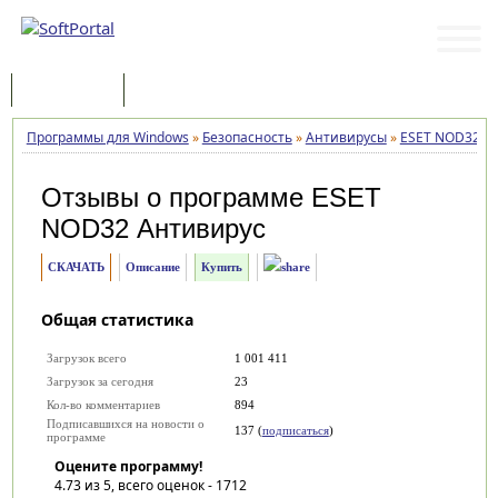
Программы
Статьи
Программы для Windows
»
Безопасность
»
Антивирусы
»
ESET NOD32 А
Отзывы о программе
ESET
NOD32 Антивирус
СКАЧАТЬ
Описание
Купить
Общая статистика
Загрузок всего
1 001 411
Загрузок за сегодня
23
Кол-во комментариев
894
Подписавшихся на новости о
137 (
подписаться
)
программе
Оцените программу!
4.73
из 5, всего оценок -
1712