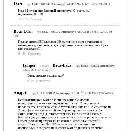
Олег
про
ESET NOD32 Антивирус 7.0.302.26 / 6.0.316.3
[30-04-2014]
Нод 32 очень проблемный антивирус. О-очень им
недоволен!!!!!!!!!!
10
|
8
|
Ответить
Вася-Вася
про
ESET NOD32 Антивирус 7.0.302.26 / 6.0.316.3
[25-04-
2014]
Полная шляпа!!!Пользуюсь 30-ть лет, ни одного таракана в
компе, не ав, а полный ахтунг, купайте полный лицензий и буит
вам счастьецо)))
6
|
6
|
Ответить
lamper
Вася-Вася
в ответ
про
ESET NOD32 Антивирус
10.0.386.0
[07-01-2017]
Вася, сколько-сколько лет?
6
|
6
|
Ответить
Андрей
про
ESET NOD32 Антивирус 7.0.302.26 / 6.0.316.3
[08-04-2014]
Купил антивирус Nod 32 Platinum edition 2 месяца
назад,привлекло то что лицензия на 1 пк на 2 года плюс в
подарок эту лицензию можно установить еще на 3 компьютера на
2 года.(тот же Касперский вообще не проводит каких либо
акций,скидок и т.д.)Попользовавшись им 2 месяца я скачал
бесплатную утилиту для сканирования компьютера на вирусы от
Dr.web,полная проверка пк показала 8 угроз,это и черви и
трояны.Видимо их Nod 32 не заметил,или посчитал их
неопасными.А в целом пока стоял Nod 32,ни каких глюков и