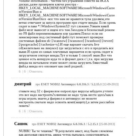
Volume Information - чистим без угрызения совести на ВСЕХ
дисках,далее проверяем ключи реестра -
HKEY_LOCAL_MACHINE\SOFTWARE\Microsoft\Windows\Curre
ntVersion\Run и
HKEY_LOCAL_MACHINE\SOFTWARE\Microsoft\Windows\Curre
ntVersion\RunOnce -все что нам не нравится тупа удоляем,эти
ветки отвечают за запуск программ при старте винды. Если хрень
сидит в паке *:\Windows\System32\ тут сложнее.Узнаем какой
файл мозг выносит и ищем его там.Заходим в безопасный режим
по F8 файл переименовываем или удаляем.Плохо если он
замаскерован под системный файл тут поможет проверка
системных файлов sfc [/scannow] [/scanonce] [/scanboot] [/revert]
[/purgecache] [/cachesize=x].И еще вариант скачать live
cd(желательно на линуксе) где загрузиться с его и проделать все
выше.И один из самых плачевных вариантов если хрень сидит в
загрузачном секторе винды.Тут я только 1 способ знаю.Все что
ценное есть копирую куда то и формат диск c:\,т.к. при загрузки
винды на начальном этапе может снова загрузить бякостный
файл,а винда его опознает как свой родной.
6
|
6
|
Ответить
дмитрий
про
ESET NOD32 Антивирус 6.0.316.3 / 5.2.15.1
[12-09-2013]
ставьте нод 32 с фаерволом outpost.про вирусы забудете.учтите
это все надо настроить!хлюпики не надо чушь нести здесь!как в
игры играть знаете,а фаервол и антивирус не можете
настроить.сначало надо освоить комп(защиту),а затем расслабон
ловить!
6
|
6
|
Ответить
Сашок
про
ESET NOD32 Антивирус 6.0.316.3 / 5.2.15.1
[25-08-2013]
NUBIK! Ты че чешешь? "В результате аваст, нод были сломлены
как ареховая скорлупа, авира чуток пыталась сопротивляться.