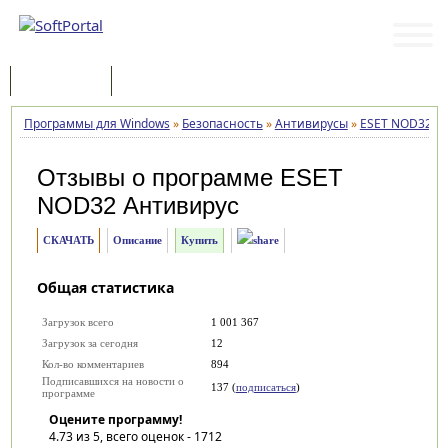
Программы
Статьи
Программы для Windows
»
Безопасность
»
Антивирусы
»
ESET NOD32 А
Отзывы о программе
ESET
NOD32 Антивирус
СКАЧАТЬ
Описание
Купить
Общая статистика
Загрузок всего
1 001 367
Загрузок за сегодня
12
Кол-во комментариев
894
Подписавшихся на новости о
137 (
подписаться
)
программе
Оцените программу!
4.73
из 5, всего оценок -
1712