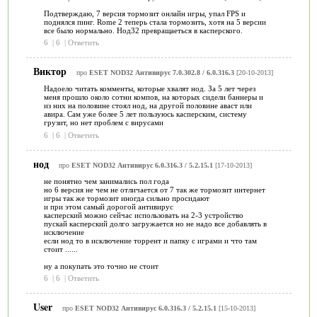
Подтверждаю, 7 версия тормозит онлайн игры, упал FPS и
поднялся пинг. Rome 2 теперь стала тормозить, хотя на 5 версии
все было нормально. Нод32 превращаеться в касперского.
6
|
6
|
Ответить
Виктор
про
ESET NOD32 Антивирус 7.0.302.8 / 6.0.316.3
[20-10-2013]
Надоело читать комменты, которые хвалят нод. За 5 лет через
меня прошло около сотни компов, на которых сидели баннеры и
из них на половине стоял нод, на другой половине аваст или
авира. Сам уже более 5 лет пользуюсь касперским, систему
грузит, но нет проблем с вирусами
6
|
6
|
Ответить
нод
про
ESET NOD32 Антивирус 6.0.316.3 / 5.2.15.1
[17-10-2013]
не понятно чем занимались пол года
но 6 версия не чем не отличается от 7 так же тормозит интернет
игры так же тормозит иногда сильно просидают
и при этом самый дорогой антивирус
касперский можно сейчас использовать на 2-3 устройство
пускай касперский долго загружается но не надо все добавлять в
исключение
если нод то в исключение торрент и папку с играми и что там
стоит ......
ну а покупать это точно не стоит
6
|
6
|
Ответить
User
про
ESET NOD32 Антивирус 6.0.316.3 / 5.2.15.1
[15-10-2013]