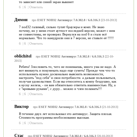
то зависнет или синий экран выкинет
6
|
6
|
Ответить
Димон
про
ESET NOD32 Антивирус 7.0.302.8 / 6.0.316.3
[23-10-2013]
7 nod32 галимый, сильно тупят браузеры и комп. Не знаю
почему, но у меня стоит аутпост последней версии, может с ним
не совместимы, не проверял. Вернулся на nod 6 и стало всё
нормально. Что то намудрили они в 7 версии, не ставьте её !!!!!
6
|
6
|
Ответить
oblichitel
про
ESET NOD32 Антивирус 7.0.302.8 / 6.0.316.3
[22-10-
2013]
Ребята! Злословить то, чего не понимаешь, много ума не надо. А
вот вникнуть и покумекать надо еще суметь! Прежде чем что-то
использовать нужно досконально выяснить возможности,
настроить "под себя" и свои потребности. а дальше пользоваться,
получая удовольствие. Если вы относитесь к компу бездушно, как
к куску железа, - он вам обязательно ответить взаимностью. Ну, а
с "кривыми руками", с дуру... можно и член поламать!!!
6
|
6
|
Ответить
Виктор
про
ESET NOD32 Антивирус 7.0.302.8 / 6.0.316.3
[21-10-2013]
В течение двух лет использовал это антивирус. Защита плохая.
Стоимость программы необоснованно высокая.
6
|
6
|
Ответить
Стас
про
ESET NOD32 Антивирус 7.0.302.8 / 6.0.316.3
[20-10-2013]