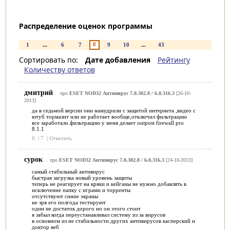
Распределение оценок программы
8
1
...
6
7
9
10
...
43
Сортировать по:
Дате добавления
Рейтингу
Количеству ответов
дмитрий
про
ESET NOD32 Антивирус 7.0.302.8 / 6.0.316.3
[26-10-
2013]
да в седьмой версии они намудрили с защитой интернета ,видео с
ютуб тормазит или не работает вообще,отключил фильтрацию
все заработало.фильтрацию у меня делает outpost firewall pro
8.1.1
6
|
7
|
Ответить
сурок
про
ESET NOD32 Антивирус 7.0.302.8 / 6.0.316.3
[24-10-2013]
самый стабильный антивирус
быстрая загрузка новый уровень защиты
теперь не реагирует на кряки и кейганы не нужно добавлять в
исключение папку с играми и торренты
отсутствуют синие экраны
не зря его полгода тестируют
один не достаток дорого но он этого стоит
я забыл когда переустанавливал систему из за вирусов
в основном из не стабильности других антивирусов касперский и
доктор веб