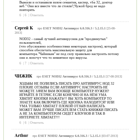
Выжили и останавили взлом семантик, каспер, vba 32, доктор
веб." Они все вместе что ли стояли?,Чужой бред не надо
повторять
6
|
6
|
Ответить
Сергей K
про
ESET NOD32 Антивирус 6.0.316.3 / 5.2.15.1
[25-08-
2013]
NOD32 - самый лучший антивирусник для "продвинутых"
пользователей,
(что обусловлено особенностями некоторых настроек), который
способен обеспечить максимальную защиту для
компьютера."Чайникам" не под силу правильно настроить потому
они и лопочут что то невнятное про вирусы.
6
|
7
|
Ответить
ЧИЖИК
про
ESET NOD32 Антивирус 6.0.316.3 / 5.2.15.1
[17-08-2013]
ХОДЬБЫ НЕ ПОЛИЛИСЬ ПИСАТЬ ПРО АНТИВИРУС НОД 32
ПЛОХИЕ ОТЗЫВЫ ЕСЛИ АНТИВИРУС НАСТРОИТЬ НЕ
МОЖЕТЕ ЗАЧЕМ ВАМ ВООБЩЕ КОМПЬЮТЕР НУЖЕН?
ИГРАЙТЕ В ТЕТРИС ЕСЛИ КОНЕЧНО И НА НЁМ УМА
ХВАТИТ КНОПКИ НАЖАТЬ!!! ВЫ ХОТЬ КОМПЬЮТЕР ТО
ЗНАЕТЕ КАК ВКЛЮЧИТЬ ГДЕ КНОПКА НАХОДИТСЯ? ИЛИ
УМА ТОЛЬКО ХВАТАЕТ ПЛОХОЙ ОТЗЫВ НАПИСАТЬ.
МОЖЕТ ВАМ ЛУЧШЕ ПИСАТЕЛЕМ СТАТЬ КНИЖКИ ПИСАТЬ
А НЕ ЗА КОМПЬЮТЕРОМ СИДЕТ КЛОУНОВ И ТАК В
ИНТЕРНЕТЕ ХВАТАЕТ!!!
6
|
6
|
Ответить
Arthur
про
ESET NOD32 Антивирус 6.0.316.3 / 5.2.15.1
[03-07-2013]