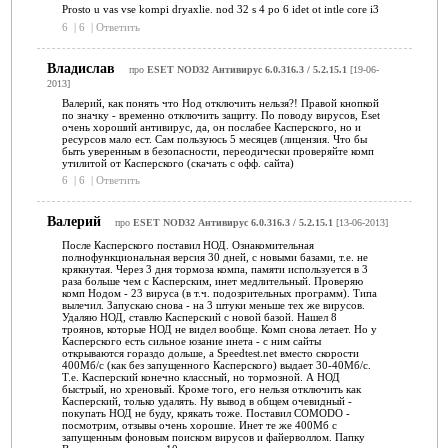
Prosto u vas vse kompi dryaxlie. nod 32 s 4 po 6 idet ot intle core i3
6
|
6
|
Ответить
Владислав
про
ESET NOD32 Антивирус 6.0.316.3 / 5.2.15.1
[19-06-
2013]
Валерий, как понять что Нод отключить нельзя?! Правой кнопкой
по значку - временно отключить защиту. По поводу вирусов, Eset
очень хороший антивирус, да, он послабее Касперского, но и
ресурсов мало ест. Сам пользуюсь 5 месяцев (лицензия. Что бы
быть уверенным в безопасности, переодически проверяйте комп
утилитой от Касперского (скачать с офф. сайта)
6
|
6
|
Ответить
Валерий
про
ESET NOD32 Антивирус 6.0.316.3 / 5.2.15.1
[13-06-2013]
После Касперского поставил НОД. Ознакомительная
полнофункциональная версия 30 дней, с новыми базами, т.е. не
крякнутая. Через 3 дня тормоза компа, памяти используется в 3
раза больше чем с Касперским, инет медлительный. Проверяю
комп Нодом - 23 вируса (в т.ч. подозрительных программ). Типа
вылечил. Запускаю снова - на 3 штуки меньше тех же вирусов.
Удаляю НОД, ставлю Касперский с новой базой. Нашел 8
троянов, которые НОД не видел вообще. Комп снова летает. Но у
Касперского есть сильное юзание инета - с ним сайты
открываются гораздо дольше, а Speedtest.net вместо скорости
400Мб/с (как без запущенного Касперского) выдает 30-40Мб/с.
Т.е. Касперский конечно классный, но тормозной. А НОД
быстрый, но хреновый. Кроме того, его нельзя отключить как
Касперский, только удалять. Ну вывод в общем очевидный -
покупать НОД не буду, крякать тоже. Поставил COMODO -
посмотрим, отзывы очень хорошие. Инет те же 400Мб с
запущенным фоновым поиском вирусов и файерволлом. Папку