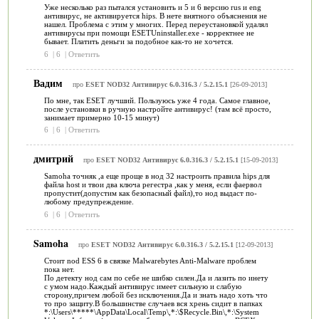
Уже несколько раз пытался установить и 5 и 6 версию rus и eng
антивирус, не активируется hips. В нете внятного объяснения не
нашел. Проблема с этим у многих. Перед переустановкой удалял
антивирусы при помощи ESETUninstaller.exe - корректнее не
бывает. Платить деньги за подобное как-то не хочется.
6
|
6
|
Ответить
Вадим
про
ESET NOD32 Антивирус 6.0.316.3 / 5.2.15.1
[26-09-2013]
По мне, так ESET лучший. Пользуюсь уже 4 года. Самое главное,
после установки в ручную настройте антивирус! (там всё просто,
занимает примерно 10-15 минут)
6
|
6
|
Ответить
дмитрий
про
ESET NOD32 Антивирус 6.0.316.3 / 5.2.15.1
[15-09-2013]
Samoha точняк ,а еще проще в нод 32 настроить правила hips для
файла host и твои два ключа регестра ,как у меня, если фаервол
пропустит(допустим как безопасный файл),то нод выдаст по-
любому предупреждение.
6
|
6
|
Ответить
Samoha
про
ESET NOD32 Антивирус 6.0.316.3 / 5.2.15.1
[12-09-2013]
Стоит nod ESS 6 в связке Malwarebytes Anti-Malware проблем
пока нет.
По детекту нод сам по себе не шибко силен.Да и лазить по инету
с умом надо.Каждый антивирус имеет сильную и слабую
сторону,причем любой без исключения.Да и знать надо хоть что
то про защиту.В большинстве случаев вся хрень сидит в папках
*:\Users\*****\AppData\Local\Temp\,*:\$Recycle.Bin\,*:\System