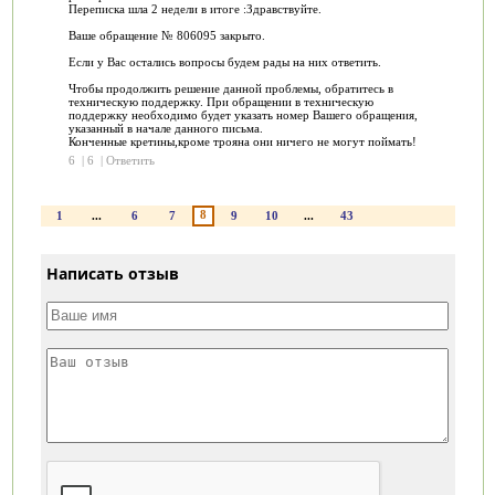
Переписка шла 2 недели в итоге :Здравствуйте.
Ваше обращение № 806095 закрыто.
Если у Вас остались вопросы будем рады на них ответить.
Чтобы продолжить решение данной проблемы, обратитесь в
техническую поддержку. При обращении в техническую
поддержку необходимо будет указать номер Вашего обращения,
указанный в начале данного письма.
Конченные кретины,кроме трояна они ничего не могут поймать!
6
|
6
|
Ответить
8
1
...
6
7
9
10
...
43
Написать отзыв