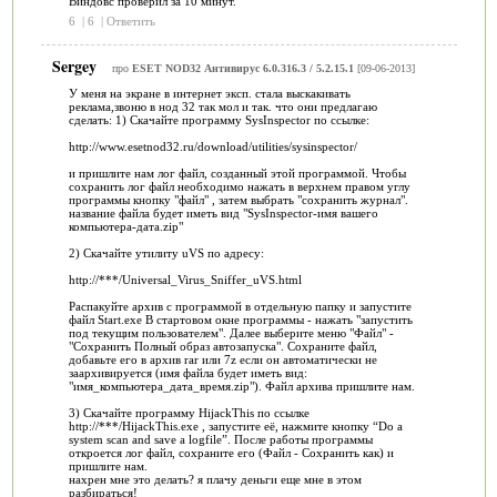
Виндовс проверил за 10 минут.
6
|
6
|
Ответить
Sergey
про
ESET NOD32 Антивирус 6.0.316.3 / 5.2.15.1
[09-06-2013]
У меня на экране в интернет эксп. стала выскакивать
реклама,звоню в нод 32 так мол и так. что они предлагаю
сделать: 1) Скачайте программу SysInspector по ссылке:
http://www.esetnod32.ru/download/utilities/sysinspector/
и пришлите нам лог файл, созданный этой программой. Чтобы
сохранить лог файл необходимо нажать в верхнем правом углу
программы кнопку "файл" , затем выбрать "сохранить журнал".
название файла будет иметь вид "SysInspector-имя вашего
компьютера-дата.zip"
2) Скачайте утилиту uVS по адресу:
http://***/Universal_Virus_Sniffer_uVS.html
Распакуйте архив с программой в отдельную папку и запустите
файл Start.exe В стартовом окне программы - нажать "запустить
под текущим пользователем". Далее выберите меню "Файл" -
"Сохранить Полный образ автозапуска". Сохраните файл,
добавьте его в архив rar или 7z если он автоматически не
заархивируется (имя файла будет иметь вид:
"имя_компьютера_дата_время.zip"). Файл архива пришлите нам.
3) Скачайте программу HijackThis по ссылке
http://***/HijackThis.exe , запустите её, нажмите кнопку “Do a
system scan and save a logfile”. После работы программы
откроется лог файл, сохраните его (Файл - Сохранить как) и
пришлите нам.
нахрен мне это делать? я плачу деньги еще мне в этом
разбираться!