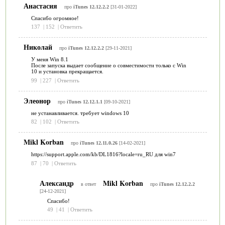
Анастасия
про
iTunes 12.12.2.2
[31-01-2022]
Спасибо огромное!
137
|
152
|
Ответить
Николай
про
iTunes 12.12.2.2
[29-11-2021]
У меня Win 8.1
После запуска выдает сообщение о совместимости только с Win
10 и установка прекращается.
99
|
227
|
Ответить
Элеонор
про
iTunes 12.12.1.1
[09-10-2021]
не устанавливается. требует windows 10
82
|
102
|
Ответить
Mikl Korban
про
iTunes 12.11.0.26
[14-02-2021]
https://support.apple.com/kb/DL1816?locale=ru_RU для win7
87
|
70
|
Ответить
Александр
Mikl Korban
в ответ
про
iTunes 12.12.2.2
[24-12-2021]
Спасибо!
49
|
41
|
Ответить