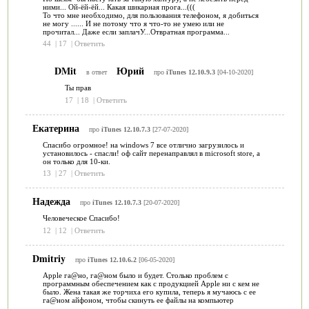
ними... Ой-ёй-ёй... Какая шикарная прога...(((
То что мне необходимо, для пользования телефоном, я добиться
не могу ...... И не потому что я что-то не умею или не
прочитал... Даже если заплачУ...Отвратная программа...
44
|
17
|
Ответить
DMit
Юрий
в ответ
про
iTunes 12.10.9.3
[04-10-2020]
Ты прав
17
|
18
|
Ответить
Екатерина
про
iTunes 12.10.7.3
[27-07-2020]
Спасибо огромное! на windows 7 все отлично загрузилось и
установилось - спасли! оф сайт перенаправлял в microsoft store, а
он только для 10-ки.
13
|
27
|
Ответить
Надежда
про
iTunes 12.10.7.3
[20-07-2020]
Человеческое Спасибо!
12
|
12
|
Ответить
Dmitriy
про
iTunes 12.10.6.2
[06-05-2020]
Apple га@но, га@ном было и будет. Столько проблем с
программным обеспечением как с продукцией Apple ни с кем не
было. Жена такая же торчиха его купила, теперь я мучаюсь с ее
га@ном айфоном, чтобы скинуть ее файлы на компьютер