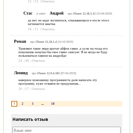
15
|
13
|
Ответить
Стас
Андрей
в ответ
про
iTunes 12.10.5.12
[15-04-2020]
да нет. не надо логиниться, отказываешься и после этого
начинается закачка
16
|
11
|
Ответить
Роман
про
iTunes 12.10.1.4
[14-10-2019]
Удивляют такие люди кричат айфон гавно ,а хули ты тогда его
покупаешь покупал бы свое гавно самсунг. Я не когда не буду
пользоваться гавном на андройде
24
|
48
|
Ответить
Леонид
про
iTunes 12.9.4.102
[07-04-2019]
наверное помошнику программиста дали написать эту
программу, хуже отзывов не придумаешь...
20
|
17
|
Ответить
1
2
3
...
18
Написать отзыв