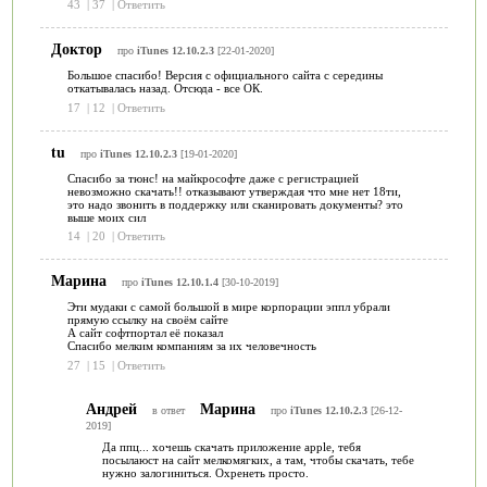
43
|
37
|
Ответить
Доктор
про
iTunes 12.10.2.3
[22-01-2020]
Большое спасибо! Версия с официального сайта с середины
откатывалась назад. Отсюда - все ОК.
17
|
12
|
Ответить
tu
про
iTunes 12.10.2.3
[19-01-2020]
Спасибо за тюнс! на майкрософте даже с регистрацией
невозможно скачать!! отказывают утверждая что мне нет 18ти,
это надо звонить в поддержку или сканировать документы? это
выше моих сил
14
|
20
|
Ответить
Марина
про
iTunes 12.10.1.4
[30-10-2019]
Эти мудаки с самой большой в мире корпорации эппл убрали
прямую ссылку на своём сайте
А сайт софтпортал её показал
Спасибо мелким компаниям за их человечность
27
|
15
|
Ответить
Андрей
Марина
в ответ
про
iTunes 12.10.2.3
[26-12-
2019]
Да ппц... хочешь скачать приложение apple, тебя
посылаюст на сайт мелкомягких, а там, чтобы скачать, тебе
нужно залогиниться. Охренеть просто.