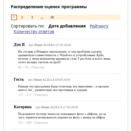
Распределение оценок программы
1
2
3
...
18
Сортировать по:
Дате добавления
Рейтингу
Количеству ответов
Дэн В
про
iTunes 12.13.9.1
[27-01-2026]
На столько у3бищное приложение, в чем проблема сделать
адекватную совместимость с Windows и устройствами Aplle,
почему у меня компьютер крашнуло сyка 5 раз блть я всего лишь
хотел музыку скачать на ipod!
83
|
70
|
Ответить
Гость
про
iTunes 12.13.1.3
[28-03-2024]
Раньше эта программа была отличная, все выполняет , и прошло
много лет , удивительно все противная и худшая .
127
|
137
|
Ответить
Катерина
про
iTunes 12.13.1.3
[17-02-2024]
Подскажите почему itunes не показывает фото с айфона, из-за
чего теряется возможность перенести фото с компа на айфон
215
|
485
|
Ответить