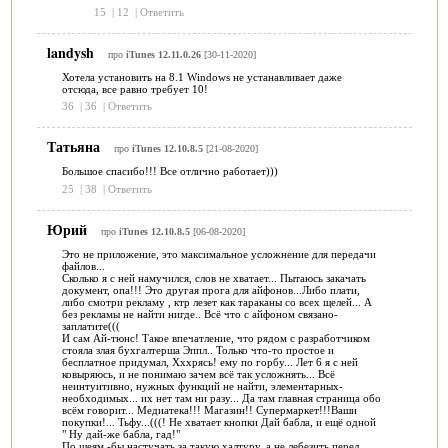
15
|
12
|
Ответить
landysh
про
iTunes 12.11.0.26
[30-11-2020]
Хотела установить на 8.1 Windows не устанавливает даже
отсюда, все равно требует 10!
36
|
36
|
Ответить
Татьяна
про
iTunes 12.10.8.5
[21-08-2020]
Большое спасибо!!! Все отлично работает)))
25
|
38
|
Ответить
Юрий
про
iTunes 12.10.8.5
[06-08-2020]
Это не приложение, это максимальное усложнение для передачи
файлов...
Сколько я с ней намучился, слов не хватает... Пытаюсь закачать
документ, опа!!! Это другая прога для айфонов...Либо плати,
либо смотри рекламу , ктр лезет как тараканы со всех щелей... А
без рекламы не найти нигде.. Всё что с айфоном связано-
заплатите(((
И сам Ай-тюнс! Такое впечатление, что рядом с разработчиком
стояла злая бухгалтерша Эппл.. Только что-то простое и
бесплатное придумал, Хххрясь! ему по горбу... Лет 6 я с ней
ковыряюсь, и не понимаю зачем всё так усложнять... Всё
неинтуитивно, нужных функций не найти, элементарных-
необходимых... их нет там ни разу... Да там главная страница обо
всём говорит... Медиатека!!! Магазин!! Супермаркет!!!Ваши
покупки!... Тьфу...(((! Не хватает кнопки Дай бабла, и ещё одной
" Ну дай-же бабла, гад!"
По шеям -бы настучать за такую халтуру, а не лебезить перед