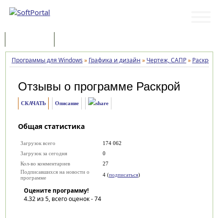
Программы
Статьи
Программы для Windows
»
Графика и дизайн
»
Чертеж, САПР
»
Раскрой
Отзывы о программе
Раскрой
СКАЧАТЬ
Описание
Общая статистика
Загрузок всего
174 062
Загрузок за сегодня
0
Кол-во комментариев
27
Подписавшихся на новости о
4 (
подписаться
)
программе
Оцените программу!
4.32
из 5, всего оценок -
74