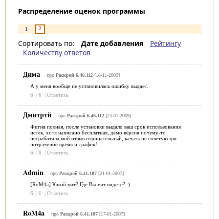
Распределение оценок программы
2
1
Сортировать по:
Дате добавления
Рейтингу
Количеству ответов
Дима
про
Раскрой 6.46.112
[18-11-2009]
А у меня вообще не установилась ошибку выдает.
6
|
6
|
Ответить
Дмитртй
про
Раскрой 6.46.112
[24-07-2009]
Фигня полная, после установки выдало ваш срок использования
истек, хотя написано бесплатная, демо версия почему-то
несработала,мой отзыв отрицательный, качать не советую зря
потраченое время и трафик!
6
|
8
|
Ответить
Admin
про
Раскрой 6.41.107
[21-01-2007]
[RoM4a] Какой мат? Где Вы мат видете? :)
6
|
6
|
Ответить
RoM4a
про
Раскрой 6.41.107
[17-01-2007]