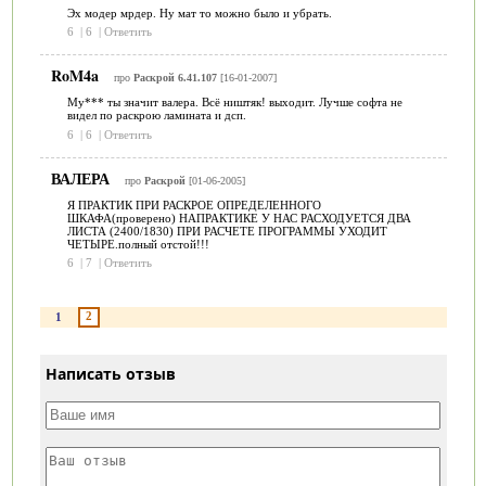
Эх модер мрдер. Ну мат то можно было и убрать.
6
|
6
|
Ответить
RoM4a
про
Раскрой 6.41.107
[16-01-2007]
Му*** ты значит валера. Всё ништяк! выходит. Лучше софта не
видел по раскрою ламината и дсп.
6
|
6
|
Ответить
ВАЛЕРА
про
Раскрой
[01-06-2005]
Я ПРАКТИК ПРИ РАСКРОЕ ОПРЕДЕЛЕННОГО
ШКАФА(проверено) НАПРАКТИКЕ У НАС РАСХОДУЕТСЯ ДВА
ЛИСТА (2400/1830) ПРИ РАСЧЕТЕ ПРОГРАММЫ УХОДИТ
ЧЕТЫРЕ.полный отстой!!!
6
|
7
|
Ответить
2
1
Написать отзыв