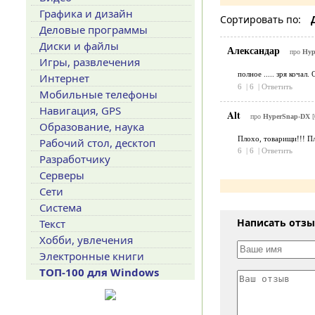
Графика и дизайн
Сортировать по:
Деловые программы
Диски и файлы
Александар
про
Hyp
Игры, развлечения
полное ..... зря кочал
Интернет
6
|
6
|
Ответить
Мобильные телефоны
Навигация, GPS
Alt
про
HyperSnap-DX
[
Образование, наука
Плохо, товарищи!!! П
Рабочий стол, десктоп
6
|
6
|
Ответить
Разработчику
Серверы
Сети
Система
Написать отз
Текст
Хобби, увлечения
Электронные книги
ТОП-100 для Windows