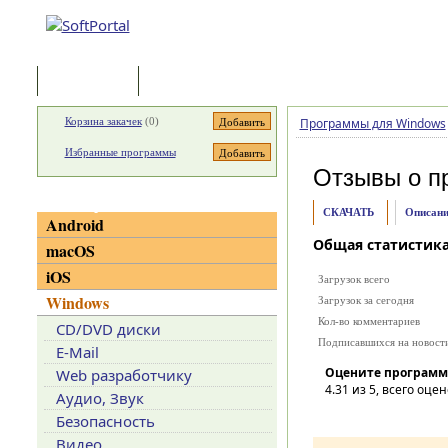
Программы
Статьи
Корзина закачек
(
0
)
Программы для Windows
Избранные программы
Отзывы о п
Категории
СКАЧАТЬ
Описани
Android
Общая статистик
macOS
iOS
Загрузок всего
Windows
Загрузок за сегодня
Кол-во комментариев
CD/DVD диски
Подписавшихся на новост
E-Mail
Оцените программ
Web разработчику
4.31
из 5, всего оцен
Аудио, Звук
Безопасность
Видео