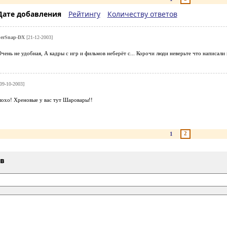
Дате добавления
Рейтингу
Количеству ответов
erSnap-DX
[21-12-2003]
. Очень не удобная, А кадры с игр и фильмов неберёт с... Корочи люди неверьте что написали 
09-10-2003]
лохо! Хреновые у вас тут Шаровары!!
2
1
ыв