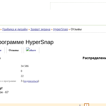
Войти на аккаунт
Зарегистрироваться
»
Графика и дизайн
»
Захват экрана
»
HyperSnap
»
Отзывы
рограмме
HyperSnap
е
Отзывы
а
Распределен
34 586
0
22
и о программе
3 (
подписаться
)
у!
ок -
67
2
1