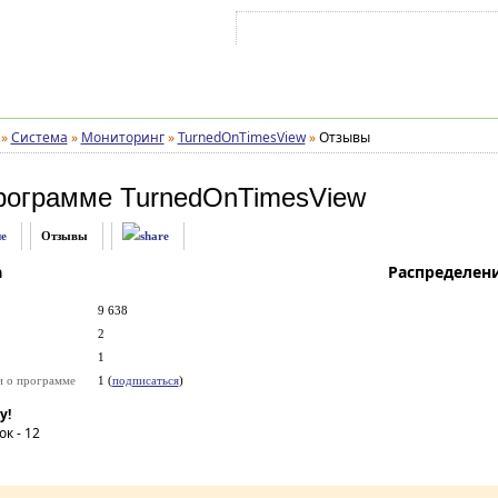
Войти на аккаунт
Зарегистрироваться
»
Система
»
Мониторинг
»
TurnedOnTimesView
»
Отзывы
рограмме
TurnedOnTimesView
е
Отзывы
а
Распределен
9 638
2
1
и о программе
1 (
подписаться
)
у!
ок -
12