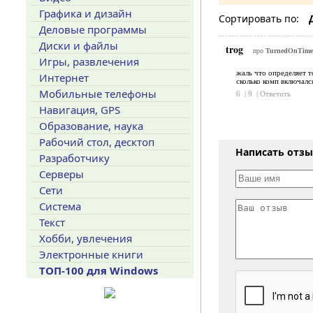
Графика и дизайн
Сортировать по:
Деловые программы
Диски и файлы
trog
про
TurnedOnTimes
Игры, развлечения
жаль что определяет 
Интернет
сколько комп включалс
Мобильные телефоны
6
|
9
|
Ответить
Навигация, GPS
Образование, наука
Рабочий стол, десктоп
Написать отз
Разработчику
Серверы
Сети
Система
Текст
Хобби, увлечения
Электронные книги
ТОП-100 для Windows