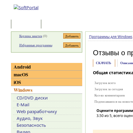
Программы
Статьи
Корзина закачек
(
0
)
Программы для Windows
Избранные программы
Отзывы о п
Категории
СКАЧАТЬ
Описани
Android
Общая статистик
macOS
iOS
Загрузок всего
Windows
Загрузок за сегодня
Кол-во комментариев
CD/DVD диски
Подписавшихся на новост
E-Mail
Оцените программ
Web разработчику
3.50
из 5, всего оцен
Аудио, Звук
Безопасность
Видео