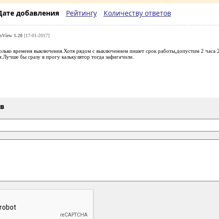
Дате добавления
Рейтингу
Количеству ответов
View 1.20
[17-01-2017]
только временя выключения.Хотя рядом с выключением пишет срок работы,допустим 2 часа 
я.Лучше бы сразу в прогу калькулятор тогда зафигачили.
ыв