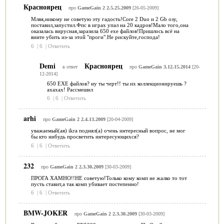
Красноярец
про
GameGain 2 2.5.25.2009
[26-05-2009]
Мляя,никому не советую эту гадость!Core 2 Duo и 2 Gb озу,
поставил,запустил.Фпс в играх упал на 20 кадров!Мало того,она
оказалась вирусная,заразила 650 exe файлов!Пришлось всё на
винте убить из-за этой "проги".Не рискуйте,господа!
6
|
6
|
Ответить
Demi
Красноярец
в ответ
про
GameGain 3.12.15.2014
[20-
12-2014]
650 EXE файлов? ну ты черт!! ты их коллекционируешь ?
ахахах! Рассмешил
6
|
6
|
Ответить
arhi
про
GameGain 2 2.4.13.2009
[20-04-2009]
уважаемый(ая) ikra поднял(а) очень интересный вопрос, не мог
бы кто нибудь просветить интересующихся?
6
|
6
|
Ответить
232
про
GameGain 2 2.3.30.2009
[30-03-2009]
ПРОГА ХАМНО!!НЕ советую!Только кому комп не жалко то тот
пусть ставит,а так комп убивает постепенно!
6
|
6
|
Ответить
BMW-JOKER
про
GameGain 2 2.3.30.2009
[30-03-2009]