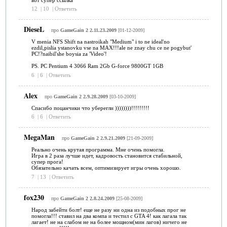
12
|
10
|
Ответить
DieseL
про
GameGain 2 2.11.23.2009
[01-12-2009]
V menia NFS Shift na nastroikah "Medium" i to ne ideal'no
ezdil,pislia ystanovku vse na MAX!!!ale ne znay chu ce ne pogybut'
PC!?naibil'she boysia za 'Video'!
PS. PC Pentium 4 3066 Ram 2Gb G-force 9800GT 1GB
6
|
6
|
Ответить
Alex
про
GameGain 2 2.9.28.2009
[03-10-2009]
Спасибо поцанчики что уберегли ))))))))!!!!!!!!!
6
|
6
|
Ответить
MegaMan
про
GameGain 2 2.9.21.2009
[21-09-2009]
Реально очень крутая программа. Мне очень помогла.
Игра в 2 раза лучше идет, кадровость становится стабильной,
супер прога!
Обязательно качать всем, оптимизирует игры очень хорошо.
7
|
13
|
Ответить
fox230
про
GameGain 2 2.8.24.2009
[25-08-2009]
Народ забейти болт! еще не разу ни одна из подобных прог не
помогла!!! ставил на два компа и тестил с GTA 4! как лагала так
лагает! не на слабом не на более мощном(мин лагов) ничего не