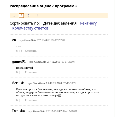
Распределение оценок программы
2
1
3
4
Сортировать по:
Дате добавления
Рейтингу
Количеству ответов
en
про
GameGain 2.7.19.2010
[24-07-2010]
хня
6
|
6
|
Ответить
gamer91
про
GameGain 2.7.12.2010
[13-07-2010]
прога отстой
6
|
6
|
Ответить
Seriusis
про
GameGain 2 2.12.21.2009
[26-12-2009]
Всее ети проги - безполезны, никогда не ставтее подобных, ето
обман, не даром большынство из них платные, ни одна програма
не сделает из вашого компа зверя)))
6
|
6
|
Ответить
Deniska
про
GameGain 2 2.12.21.2009
[24-12-2009]
вот супер ссылка