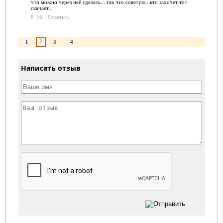
что можно через неё сделать....так что советую...кто захочет тот
скачает...
6
|
6
|
Ответить
2
1
3
4
Написать отзыв