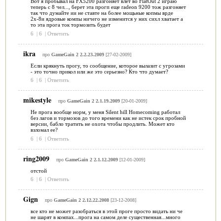
Вот я пробывал на FX5200 разгоняет влет во FlatOut 2 играю
теперь с 8 чел..., берет эта прогп еще radeon 9200 тож разгоняет
так что думайте ии не ставте на более мощьные копмы врде
2х-8и ядровые компы ничего не изменится у них сихл хватает а
то эта прога ток тормозить будет
6
|
6
|
Ответить
ikra
про
GameGain 2 2.2.23.2009
[27-02-2009]
Если крякнуть прогу, то сообщение, которое вылазит с угрозами
- это точно прикол или же это серьезно? Кто что думает?
6
|
6
|
Ответить
mikestyle
про
GameGain 2 2.1.19.2009
[20-01-2009]
Не прога вообще норм, у меня Silent hill Homecoming работал
без лагов и тормозов до того времени как не истек срок пробной
версии, бабло тратить не охота чтобы продлить. Может кто
взломал ее?
6
|
6
|
Ответить
ring2009
про
GameGain 2 2.1.12.2009
[12-01-2009]
отстой
6
|
6
|
Ответить
Gign
про
GameGain 2 2.12.22.2008
[23-12-2008]
все кто не может разобраться в этой проге просто видать ни че
не шарят в компах...прога на самом деле существенная...много