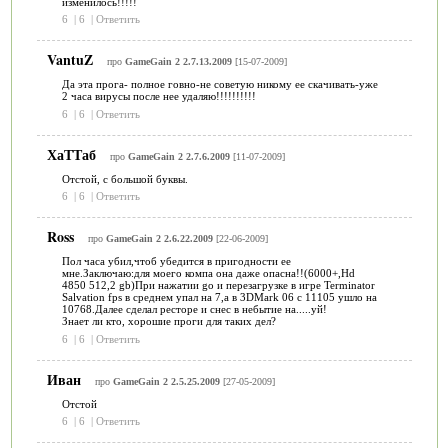
изменилось!!!!!
6
|
6
|
Ответить
VantuZ
про
GameGain 2 2.7.13.2009
[15-07-2009]
Да эта прога- полное говно-не советую никому ее скачивать-уже
2 часа вирусы после нее удаляю!!!!!!!!!!
6
|
6
|
Ответить
ХаТТаб
про
GameGain 2 2.7.6.2009
[11-07-2009]
Отстой, с большой буквы.
6
|
6
|
Ответить
Ross
про
GameGain 2 2.6.22.2009
[22-06-2009]
Пол часа убил,чтоб убедится в пригодности ее
мне.Заключаю:для моего компа она даже опасна!!(6000+,Hd
4850 512,2 gb)При нажатии go и перезагрузке в игре Terminator
Salvation fps в среднем упал на 7,а в 3DMark 06 с 11105 ушло на
10768.Далее сделал ресторе и снес в небытие на.....уй!
Знает ли кто, хорошие проги для таких дел?
6
|
6
|
Ответить
Иван
про
GameGain 2 2.5.25.2009
[27-05-2009]
Отстой
6
|
6
|
Ответить