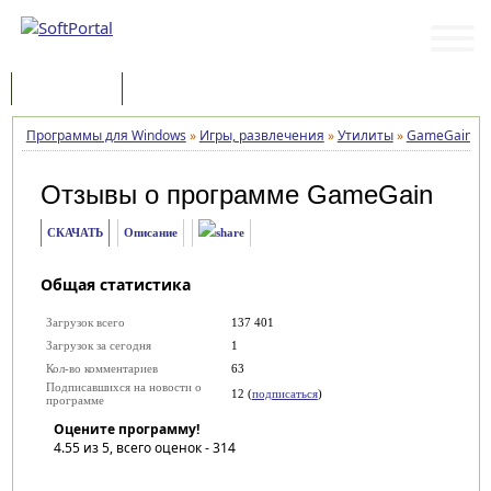
Программы
Статьи
Программы для Windows
»
Игры, развлечения
»
Утилиты
»
GameGain
»
Отзывы о программе
GameGain
СКАЧАТЬ
Описание
Общая статистика
Загрузок всего
137 401
Загрузок за сегодня
1
Кол-во комментариев
63
Подписавшихся на новости о
12 (
подписаться
)
программе
Оцените программу!
4.55
из 5, всего оценок -
314